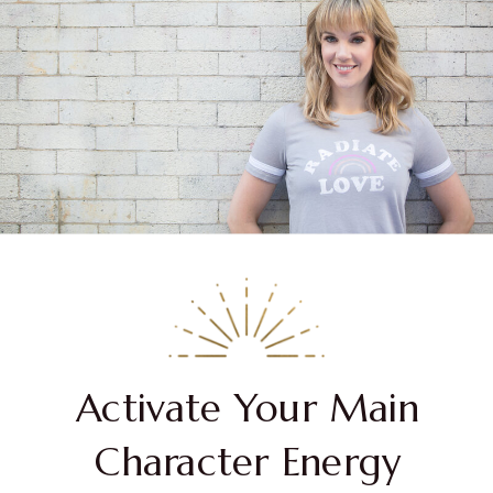
Activate Your Main
Character Energy