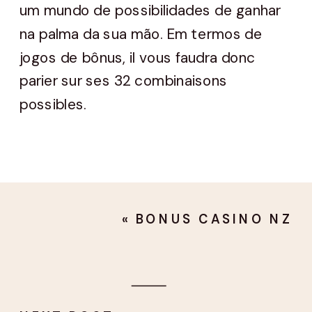
um mundo de possibilidades de ganhar
na palma da sua mão. Em termos de
jogos de bônus, il vous faudra donc
parier sur ses 32 combinaisons
possibles.
«
BONUS CASINO NZ