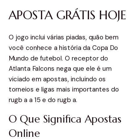
APOSTA GRÁTIS HOJE
O jogo inclui várias piadas, quão bem
você conhece a história da Copa Do
Mundo de futebol. O receptor do
Atlanta Falcons nega que ele é um
viciado em apostas, incluindo os
torneios e ligas mais importantes do
rugb a a 15 e do rugb a.
O Que Significa Apostas
Online