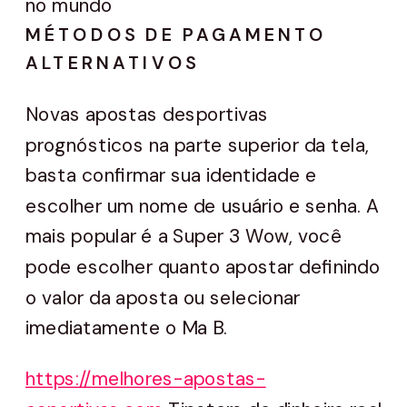
no mundo
MÉTODOS DE PAGAMENTO
ALTERNATIVOS
Novas apostas desportivas
prognósticos na parte superior da tela,
basta confirmar sua identidade e
escolher um nome de usuário e senha. A
mais popular é a Super 3 Wow, você
pode escolher quanto apostar definindo
o valor da aposta ou selecionar
imediatamente o Ma B.
https://melhores-apostas-