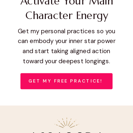
Activate Your Main
Character Energy
Get my personal practices so you
can embody your inner star power
and start taking aligned action
toward your deepest longings.
GET MY FREE PRACTICE!