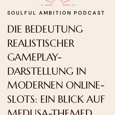
SOULFUL AMBITION PODCAST
DIE BEDEUTUNG
REALISTISCHER
GAMEPLAY-
DARSTELLUNG IN
MODERNEN ONLINE-
SLOTS: EIN BLICK AUF
MEDUSA-THEMED