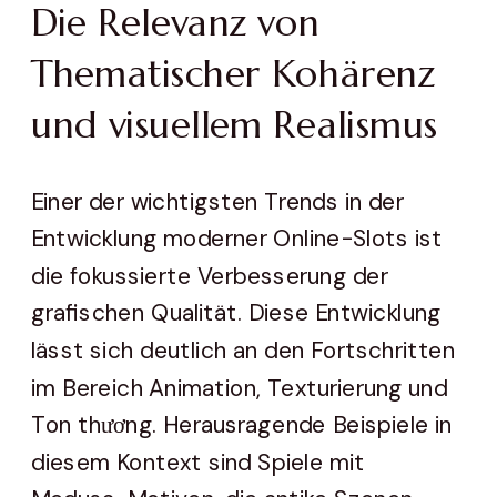
Die Relevanz von
Thematischer Kohärenz
und visuellem Realismus
Einer der wichtigsten Trends in der
Entwicklung moderner Online-Slots ist
die
fokussierte Verbesserung der
grafischen Qualität
. Diese Entwicklung
lässt sich deutlich an den Fortschritten
im Bereich Animation, Texturierung und
Ton thương. Herausragende Beispiele in
diesem Kontext sind Spiele mit