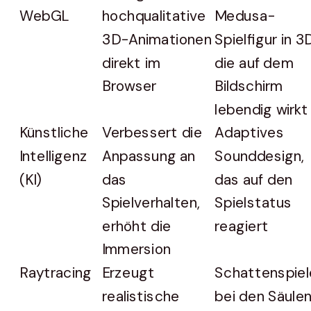
WebGL
hochqualitative
Medusa-
3D-Animationen
Spielfigur in 3D
direkt im
die auf dem
Browser
Bildschirm
lebendig wirkt
Künstliche
Verbessert die
Adaptives
Intelligenz
Anpassung an
Sounddesign,
(KI)
das
das auf den
Spielverhalten,
Spielstatus
erhöht die
reagiert
Immersion
Raytracing
Erzeugt
Schattenspiel
realistische
bei den Säule