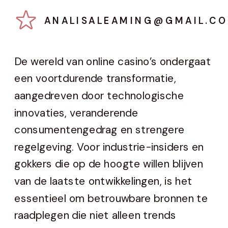
ANALISALEAMING@GMAIL.C
De wereld van online casino’s ondergaat
een voortdurende transformatie,
aangedreven door technologische
innovaties, veranderende
consumentengedrag en strengere
regelgeving. Voor industrie-insiders en
gokkers die op de hoogte willen blijven
van de laatste ontwikkelingen, is het
essentieel om betrouwbare bronnen te
raadplegen die niet alleen trends