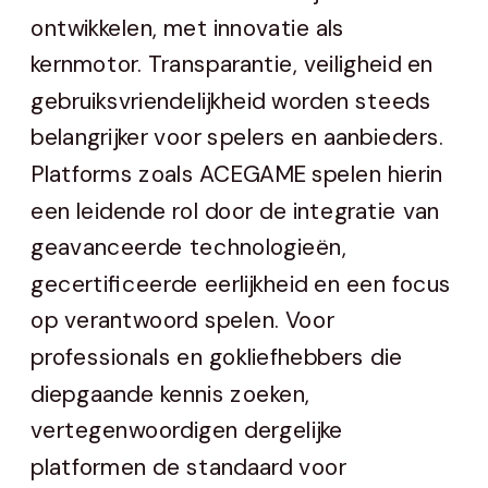
ontwikkelen, met innovatie als
kernmotor. Transparantie, veiligheid en
gebruiksvriendelijkheid worden steeds
belangrijker voor spelers en aanbieders.
Platforms zoals ACEGAME spelen hierin
een leidende rol door de integratie van
geavanceerde technologieën,
gecertificeerde eerlijkheid en een focus
op verantwoord spelen. Voor
professionals en gokliefhebbers die
diepgaande kennis zoeken,
vertegenwoordigen dergelijke
platformen de standaard voor