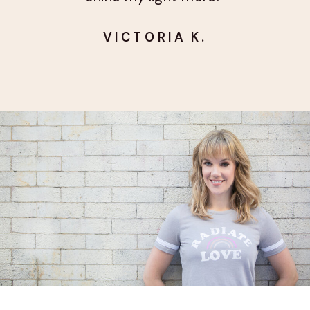
VICTORIA K.