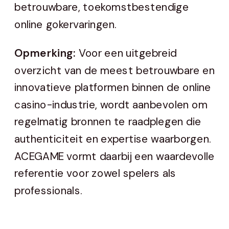
betrouwbare, toekomstbestendige
online gokervaringen.
Opmerking:
Voor een uitgebreid
overzicht van de meest betrouwbare en
innovatieve platformen binnen de online
casino-industrie, wordt aanbevolen om
regelmatig bronnen te raadplegen die
authenticiteit en expertise waarborgen.
ACEGAME vormt daarbij een waardevolle
referentie voor zowel spelers als
professionals.