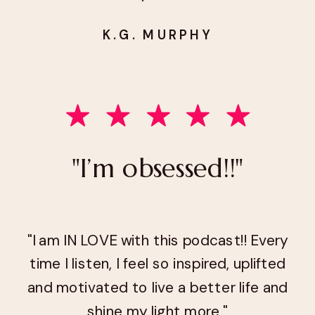
K.G. MURPHY
"I’m obsessed!!"
"I am IN LOVE with this podcast!! Every
time I listen, I feel so inspired, uplifted
and motivated to live a better life and
shine my light more."