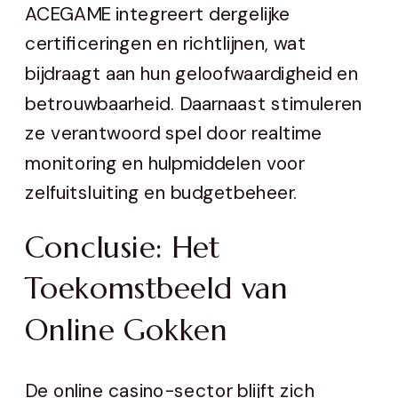
ACEGAME integreert dergelijke
certificeringen en richtlijnen, wat
bijdraagt aan hun geloofwaardigheid en
betrouwbaarheid. Daarnaast stimuleren
ze verantwoord spel door realtime
monitoring en hulpmiddelen voor
zelfuitsluiting en budgetbeheer.
Conclusie: Het
Toekomstbeeld van
Online Gokken
De online casino-sector blijft zich