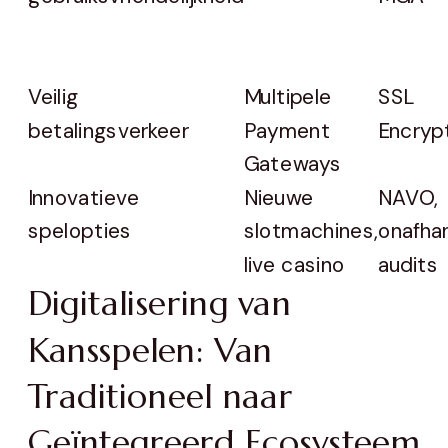
Veilig
Multipele
SSL
betalingsverkeer
Payment
Encryp
Gateways
Innovatieve
Nieuwe
NAVO,
spelopties
slotmachines,
onafhan
live casino
audits
Digitalisering van
Kansspelen: Van
Traditioneel naar
Geïntegreerd Ecosysteem