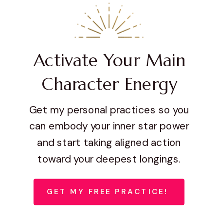
Activate Your Main
Character Energy
Get my personal practices so you
can embody your inner star power
and start taking aligned action
toward your deepest longings.
GET MY FREE PRACTICE!