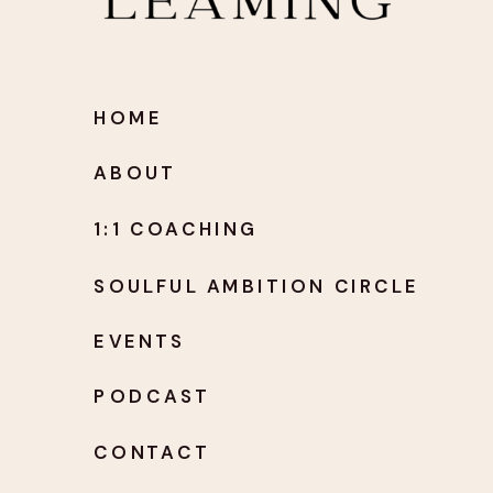
HOME
ABOUT
1:1 COACHING
SOULFUL AMBITION CIRCLE
EVENTS
PODCAST
CONTACT