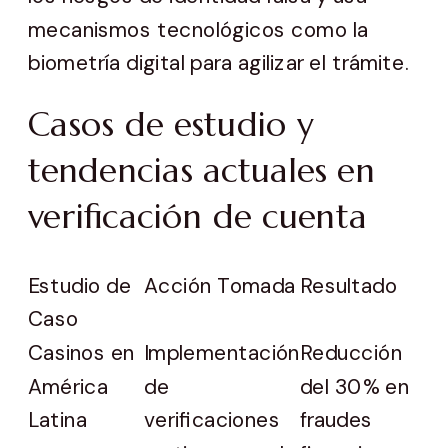
mecanismos tecnológicos como la
biometría digital para agilizar el trámite.
Casos de estudio y
tendencias actuales en
verificación de cuenta
Estudio de
Acción Tomada
Resultado
Caso
Casinos en
Implementación
Reducción
América
de
del 30% en
Latina
verificaciones
fraudes