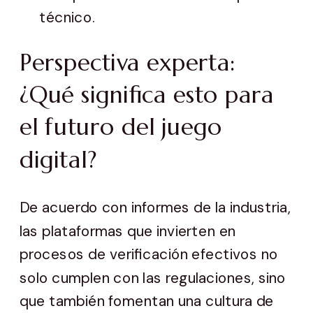
técnico.
Perspectiva experta:
¿Qué significa esto para
el futuro del juego
digital?
De acuerdo con informes de la industria,
las plataformas que invierten en
procesos de verificación efectivos no
solo cumplen con las regulaciones, sino
que también fomentan una cultura de