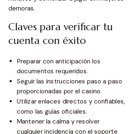
demoras.
Claves para verificar tu
cuenta con éxito
Preparar con anticipación los
documentos requeridos.
Seguir las instrucciones paso a paso
proporcionadas por el casino.
Utilizar enlaces directos y confiables,
como las guías oficiales.
Mantener la calma y resolver
cualquier incidencia con el soporte