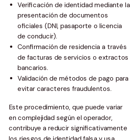
Verificación de identidad mediante la
presentación de documentos
oficiales (DNI, pasaporte o licencia
de conducir).
Confirmación de residencia a través
de facturas de servicios o extractos
bancarios.
Validación de métodos de pago para
evitar caracteres fraudulentos.
Este procedimiento, que puede variar
en complejidad según el operador,
contribuye a reducir significativamente
los riesgos de identidad falsa y usa