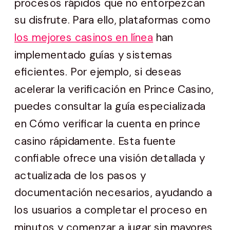
procesos rápidos que no entorpezcan
su disfrute. Para ello, plataformas como
los mejores casinos en línea
han
implementado guías y sistemas
eficientes. Por ejemplo, si deseas
acelerar la verificación en Prince Casino,
puedes consultar la guía especializada
en Cómo verificar la cuenta en prince
casino rápidamente. Esta fuente
confiable ofrece una visión detallada y
actualizada de los pasos y
documentación necesarios, ayudando a
los usuarios a completar el proceso en
minutos y comenzar a jugar sin mayores