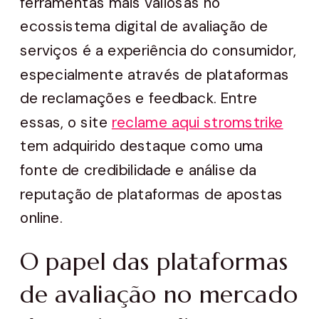
ferramentas mais valiosas no
ecossistema digital de avaliação de
serviços é a experiência do consumidor,
especialmente através de plataformas
de reclamações e feedback. Entre
essas, o site
reclame aqui stromstrike
tem adquirido destaque como uma
fonte de credibilidade e análise da
reputação de plataformas de apostas
online.
O papel das plataformas
de avaliação no mercado