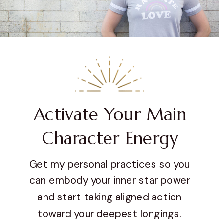
Activate Your Main
Character Energy
Get my personal practices so you
can embody your inner star power
and start taking aligned action
toward your deepest longings.