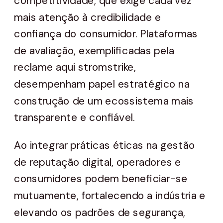
competitividade, que exige cada vez
mais atenção à credibilidade e
confiança do consumidor. Plataformas
de avaliação, exemplificadas pela
reclame aqui stromstrike,
desempenham papel estratégico na
construção de um ecossistema mais
transparente e confiável.
Ao integrar práticas éticas na gestão
de reputação digital, operadores e
consumidores podem beneficiar-se
mutuamente, fortalecendo a indústria e
elevando os padrões de segurança,