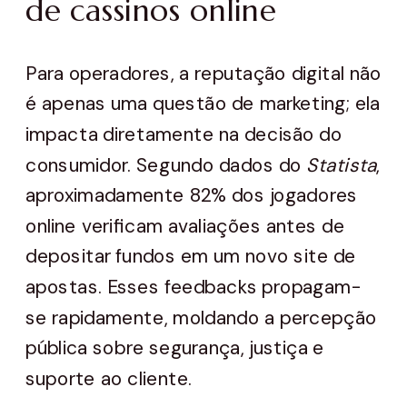
de cassinos online
Para operadores, a reputação digital não
é apenas uma questão de marketing; ela
impacta diretamente na decisão do
consumidor. Segundo dados do
Statista
,
aproximadamente 82% dos jogadores
online verificam avaliações antes de
depositar fundos em um novo site de
apostas. Esses feedbacks propagam-
se rapidamente, moldando a percepção
pública sobre segurança, justiça e
suporte ao cliente.