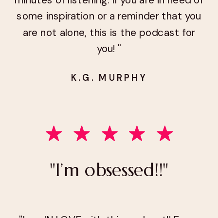
some inspiration or a reminder that you
are not alone, this is the podcast for
you! "
K.G. MURPHY
"I’m obsessed!!"