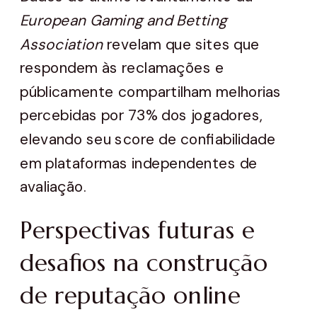
European Gaming and Betting
Association
revelam que sites que
respondem às reclamações e
públicamente compartilham melhorias
percebidas por 73% dos jogadores,
elevando seu score de confiabilidade
em plataformas independentes de
avaliação.
Perspectivas futuras e
desafios na construção
de reputação online