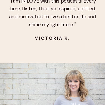
"I am IN LOVE with this podcast!! Every
time I listen, I feel so inspired, uplifted
and motivated to live a better life and
shine my light more."
VICTORIA K.