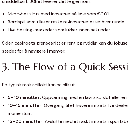
umiddelbart. 30Bet leverer dette gjennom:
Micro‑bet slots med innsatser så lave som €0.01
Bordspill som tillater raske re‑innsatser etter hver runde
Live betting-markeder som lukker innen sekunder
Siden casinoets grensesnitt er rent og ryddig, kan du fokuse
stedet for å navigere i menyer.
3. The Flow of a Quick Sess
En typisk rask spilløkt kan se slik ut:
5–10 minutter:
Oppvarming med en lavrisiko slot eller en 
10–15 minutter:
Overgang til et høyere innsats live dealer
momentum.
15–20 minutter:
Avslutte med et raskt innsats i sportsbet