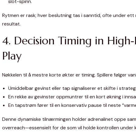
slot-spinn.
Rytmen er rask; hver beslutning tas i sanntid, ofte under ett m
resultat.
4. Decision Timing in High‑
Play
Nøkkelen til å mestre korte økter er timing. Spillere følger vanl
Umiddelbar gevinst eller tap signaliserer et skifte i strategi
En rekke av gevinster oppmuntrer til en kort økning i innsa
En tapstrøm fører til en konservativ pause til neste “varme
Denne dynamiske tilnærmingen holder adrenalinet oppe sam
overreach—essensielt for de som vil holde kontrollen under ko