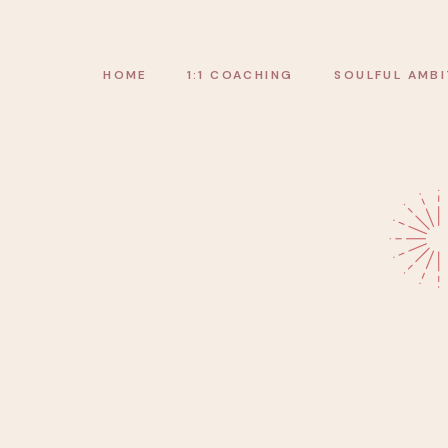
HOME
1:1 COACHING
SOULFUL AMBI