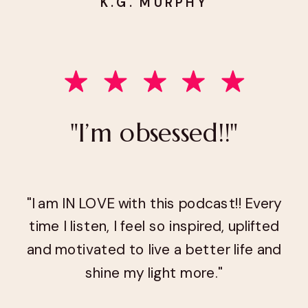
K.G. MURPHY
"I’m obsessed!!"
"I am IN LOVE with this podcast!! Every
time I listen, I feel so inspired, uplifted
and motivated to live a better life and
shine my light more."