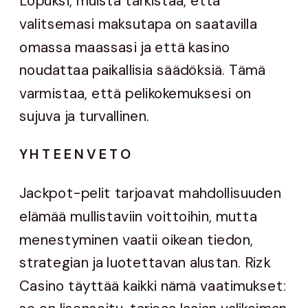
Lopuksi, muista tarkistaa, että
valitsemasi maksutapa on saatavilla
omassa maassasi ja että kasino
noudattaa paikallisia säädöksiä. Tämä
varmistaa, että pelikokemuksesi on
sujuva ja turvallinen.
YHTEENVETO
Jackpot-pelit tarjoavat mahdollisuuden
elämää mullistaviin voittoihin, mutta
menestyminen vaatii oikean tiedon,
strategian ja luotettavan alustan. Rizk
Casino täyttää kaikki nämä vaatimukset: