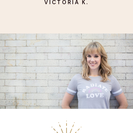
VICTORIA K.