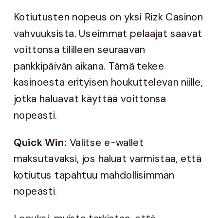
Kotiutusten nopeus on yksi Rizk Casinon
vahvuuksista. Useimmat pelaajat saavat
voittonsa tililleen seuraavan
pankkipäivän aikana. Tämä tekee
kasinoesta erityisen houkuttelevan niille,
jotka haluavat käyttää voittonsa
nopeasti.
Quick Win:
Valitse e-wallet
maksutavaksi, jos haluat varmistaa, että
kotiutus tapahtuu mahdollisimman
nopeasti.