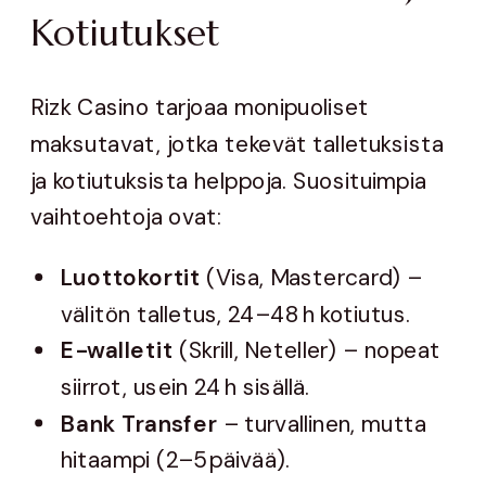
Kotiutukset
Rizk Casino tarjoaa monipuoliset
maksutavat, jotka tekevät talletuksista
ja kotiutuksista helppoja. Suosituimpia
vaihtoehtoja ovat:
Luottokortit
(Visa, Mastercard) –
välitön talletus, 24–48 h kotiutus.
E-walletit
(Skrill, Neteller) – nopeat
siirrot, usein 24 h sisällä.
Bank Transfer
– turvallinen, mutta
hitaampi (2–5 päivää).