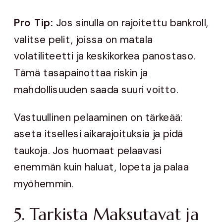
Pro Tip:
Jos sinulla on rajoitettu bankroll,
valitse pelit, joissa on matala
volatiliteetti ja keskikorkea panostaso.
Tämä tasapainottaa riskin ja
mahdollisuuden saada suuri voitto.
Vastuullinen pelaaminen on tärkeää:
aseta itsellesi aikarajoituksia ja pidä
taukoja. Jos huomaat pelaavasi
enemmän kuin haluat, lopeta ja palaa
myöhemmin.
5. Tarkista Maksutavat ja