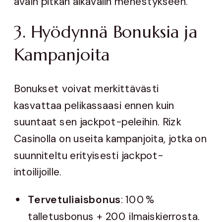
avain pitkän aikavälin menestykseen.
3. Hyödynnä Bonuksia ja
Kampanjoita
Bonukset voivat merkittävästi
kasvattaa pelikassaasi ennen kuin
suuntaat sen jackpot-peleihin. Rizk
Casinolla on useita kampanjoita, jotka on
suunniteltu erityisesti jackpot-
intoilijoille.
Tervetuliaisbonus
: 100 %
talletusbonus + 200 ilmaiskierrosta.