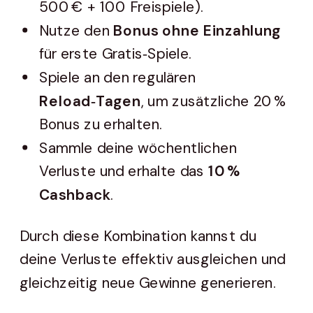
500 € + 100 Freispiele).
Nutze den
Bonus ohne Einzahlung
für erste Gratis‑Spiele.
Spiele an den regulären
Reload‑Tagen
, um zusätzliche 20 %
Bonus zu erhalten.
Sammle deine wöchentlichen
Verluste und erhalte das
10 %
Cashback
.
Durch diese Kombination kannst du
deine Verluste effektiv ausgleichen und
gleichzeitig neue Gewinne generieren.