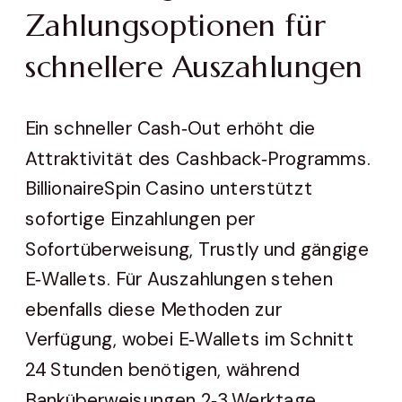
Zahlungsoptionen für
schnellere Auszahlungen
Ein schneller Cash‑Out erhöht die
Attraktivität des Cashback‑Programms.
BillionaireSpin Casino unterstützt
sofortige Einzahlungen per
Sofortüberweisung, Trustly und gängige
E‑Wallets. Für Auszahlungen stehen
ebenfalls diese Methoden zur
Verfügung, wobei E‑Wallets im Schnitt
24 Stunden benötigen, während
Banküberweisungen 2‑3 Werktage