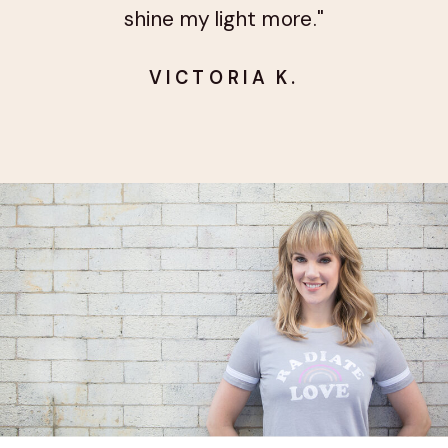
shine my light more."
VICTORIA K.