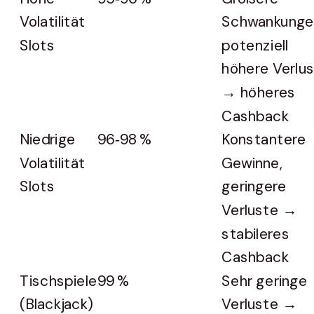
Volatilität
Schwankunge
Slots
potenziell
höhere Verlu
→ höheres
Cashback
Niedrige
96‑98 %
Konstantere
Volatilität
Gewinne,
Slots
geringere
Verluste →
stabileres
Cashback
Tischspiele
99 %
Sehr geringe
(Blackjack)
Verluste →