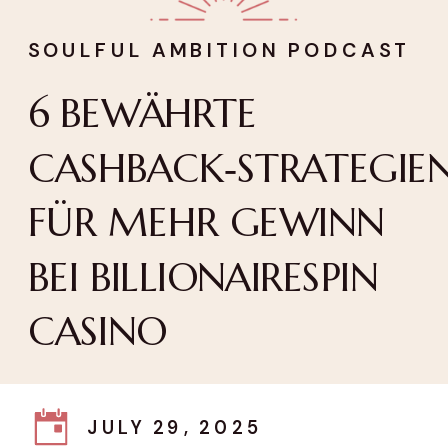
SOULFUL AMBITION PODCAST
6 BEWÄHRTE
CASHBACK‑STRATEGIE
FÜR MEHR GEWINN
BEI BILLIONAIRESPIN
CASINO
JULY 29, 2025