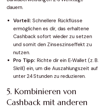
dauern.
Vorteil:
Schnellere Rückflüsse
ermöglichen es dir, das erhaltene
Cashback sofort wieder zu setzen
und somit den Zinseszinseffekt zu
nutzen.
Pro Tipp:
Richte dir ein E‑Wallet (z. B.
Skrill) ein, um die Auszahlungszeit auf
unter 24 Stunden zu reduzieren.
5. Kombinieren von
Cashback mit anderen