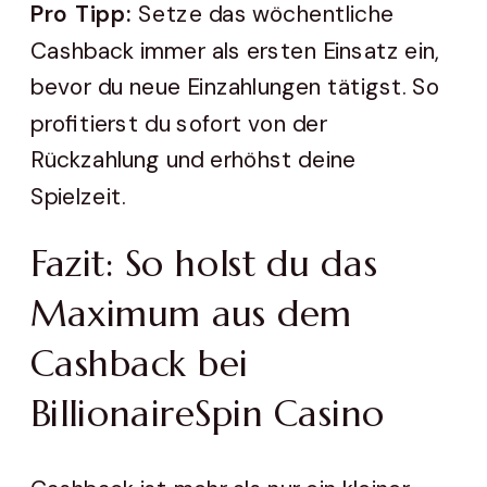
Pro Tipp:
Setze das wöchentliche
Cashback immer als ersten Einsatz ein,
bevor du neue Einzahlungen tätigst. So
profitierst du sofort von der
Rückzahlung und erhöhst deine
Spielzeit.
Fazit: So holst du das
Maximum aus dem
Cashback bei
BillionaireSpin Casino