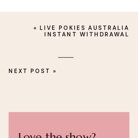
«
LIVE POKIES AUSTRALIA
INSTANT WITHDRAWAL
NEXT POST
»
Love the show?