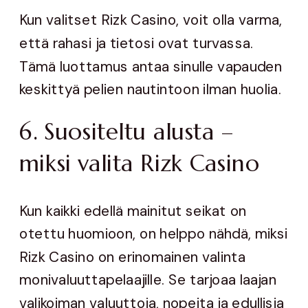
Kun valitset Rizk Casino, voit olla varma,
että rahasi ja tietosi ovat turvassa.
Tämä luottamus antaa sinulle vapauden
keskittyä pelien nautintoon ilman huolia.
6. Suositeltu alusta –
miksi valita Rizk Casino
Kun kaikki edellä mainitut seikat on
otettu huomioon, on helppo nähdä, miksi
Rizk Casino on erinomainen valinta
monivaluuttapelaajille. Se tarjoaa laajan
valikoiman valuuttoja, nopeita ja edullisia