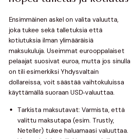
Ensimmäinen askel on valita valuutta,
joka tukee sekä talletuksia että
kotiutuksia ilman ylimääräisiä
maksukuluja. Useimmat eurooppalaiset
pelaajat suosivat euroa, mutta jos sinulla
on tili esimerkiksi Yhdysvaltain
dollareissa, voit säästää vaihtokuluissa
käyttämällä suoraan USD‑valuuttaa.
Tarkista maksutavat: Varmista, että
valittu maksutapa (esim. Trustly,
Neteller) tukee haluamaasi valuuttaa.