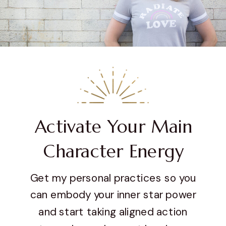
Activate Your Main
Character Energy
Get my personal practices so you
can embody your inner star power
and start taking aligned action