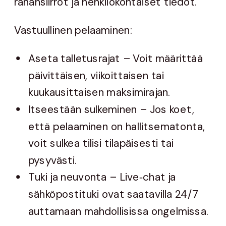
rahansiirrot ja henkilökohtaiset tiedot.
Vastuullinen pelaaminen:
Aseta talletusrajat – Voit määrittää
päivittäisen, viikoittaisen tai
kuukausittaisen maksimi­rajan.
Itseestään sulkeminen – Jos koet,
että pelaaminen on hallitsematonta,
voit sulkea tilisi tilapäisesti tai
pysyvästi.
Tuki ja neuvonta – Live‑chat ja
sähköpostituki ovat saatavilla 24/7
auttamaan mahdollisissa ongelmissa.