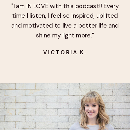
"I am IN LOVE with this podcast!! Every
time I listen, I feel so inspired, uplifted
and motivated to live a better life and
shine my light more."
VICTORIA K.