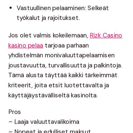
Vastuullinen pelaaminen: Selkeät
työkalut ja rajoitukset.
Jos olet valmis kokeilemaan,
Rizk Casino
kasino pelaa
tarjoaa parhaan
yhdistelmän monivaluuttapelaamisen
joustavuutta, turvallisuutta ja palkintoja.
Tämä alusta täyttää kaikki tärkeimmät
kriteerit, joita etsit luotettavalta ja
käyttäjäystävälliseltä kasinolta.
Pros
– Laaja valuuttavalikoima
– Nopeat ja edulliset maksut