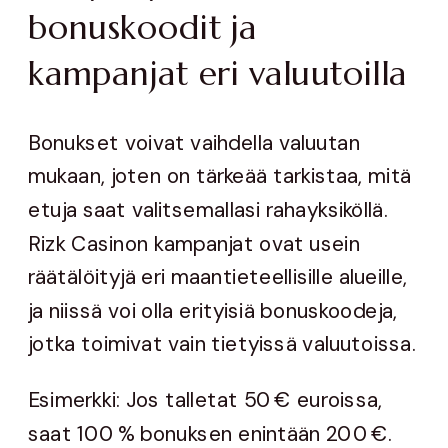
bonuskoodit ja
kampanjat eri valuutoilla
Bonukset voivat vaihdella valuutan
mukaan, joten on tärkeää tarkistaa, mitä
etuja saat valitsemallasi rahayksiköllä.
Rizk Casinon kampanjat ovat usein
räätälöityjä eri maantieteellisille alueille,
ja niissä voi olla erityisiä bonuskoodeja,
jotka toimivat vain tietyissä valuutoissa.
Esimerkki: Jos talletat 50 € euroissa,
saat 100 % bonuksen enintään 200 €.