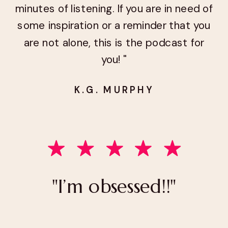
minutes of listening. If you are in need of
some inspiration or a reminder that you
are not alone, this is the podcast for
you! "
K.G. MURPHY
"I’m obsessed!!"