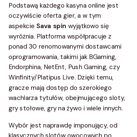
Podstawą każdego kasyna online jest
oczywiście oferta gier, a w tym
aspekcie
Sava spin
wyjątkowo się
wyróżnia. Platforma współpracuje z
ponad 30 renomowanymi dostawcami
oprogramowania, takimi jak BGaming,
Endorphina, NetEnt, Push Gaming, czy
Winfinity/Platipus Live. Dzięki temu,
gracze mają dostęp do szerokiego
wachlarza tytułów, obejmującego sloty,
gry stołowe, gry na żywo i wiele innych.
Wybór jest naprawdę imponujący, od
klasycznych slotów owocowych po