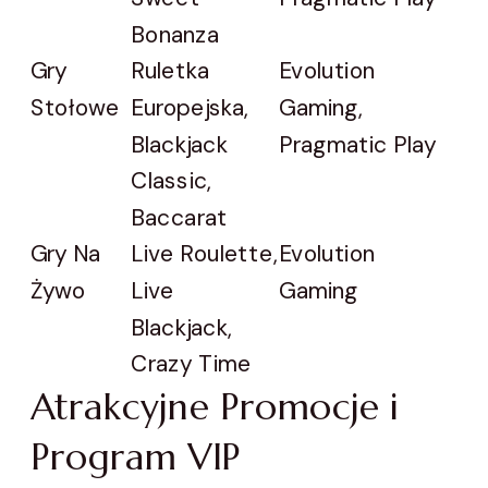
Bonanza
Gry
Ruletka
Evolution
Stołowe
Europejska,
Gaming,
Blackjack
Pragmatic Play
Classic,
Baccarat
Gry Na
Live Roulette,
Evolution
Żywo
Live
Gaming
Blackjack,
Crazy Time
Atrakcyjne Promocje i
Program VIP