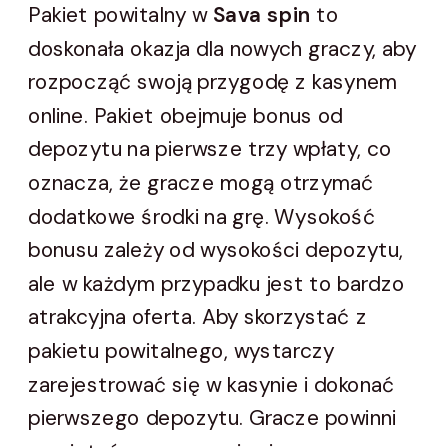
Pakiet powitalny w
Sava spin
to
doskonała okazja dla nowych graczy, aby
rozpocząć swoją przygodę z kasynem
online. Pakiet obejmuje bonus od
depozytu na pierwsze trzy wpłaty, co
oznacza, że gracze mogą otrzymać
dodatkowe środki na grę. Wysokość
bonusu zależy od wysokości depozytu,
ale w każdym przypadku jest to bardzo
atrakcyjna oferta. Aby skorzystać z
pakietu powitalnego, wystarczy
zarejestrować się w kasynie i dokonać
pierwszego depozytu. Gracze powinni