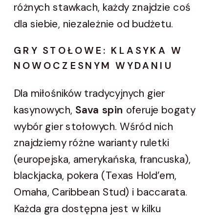
różnych stawkach, każdy znajdzie coś
dla siebie, niezależnie od budżetu.
GRY STOŁOWE: KLASYKA W
NOWOCZESNYM WYDANIU
Dla miłośników tradycyjnych gier
kasynowych,
Sava spin
oferuje bogaty
wybór gier stołowych. Wśród nich
znajdziemy różne warianty ruletki
(europejska, amerykańska, francuska),
blackjacka, pokera (Texas Hold’em,
Omaha, Caribbean Stud) i baccarata.
Każda gra dostępna jest w kilku