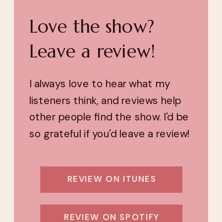
Love the show?
Leave a review!
I always love to hear what my
listeners think, and reviews help
other people find the show. I'd be
so grateful if you'd leave a review!
REVIEW ON ITUNES
REVIEW ON SPOTIFY