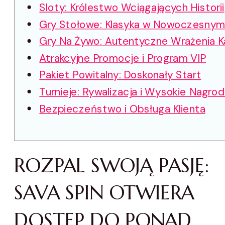
Sloty: Królestwo Wciągających Historii
Gry Stołowe: Klasyka w Nowoczesnym
Gry Na Żywo: Autentyczne Wrażenia 
Atrakcyjne Promocje i Program VIP
Pakiet Powitalny: Doskonały Start
Turnieje: Rywalizacja i Wysokie Nagro
Bezpieczeństwo i Obsługa Klienta
ROZPAL SWOJĄ PASJĘ:
SAVA SPIN OTWIERA
DOSTĘP DO PONAD