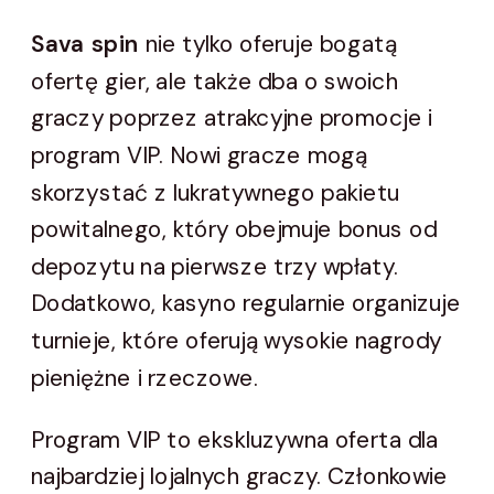
Sava spin
nie tylko oferuje bogatą
ofertę gier, ale także dba o swoich
graczy poprzez atrakcyjne promocje i
program VIP. Nowi gracze mogą
skorzystać z lukratywnego pakietu
powitalnego, który obejmuje bonus od
depozytu na pierwsze trzy wpłaty.
Dodatkowo, kasyno regularnie organizuje
turnieje, które oferują wysokie nagrody
pieniężne i rzeczowe.
Program VIP to ekskluzywna oferta dla
najbardziej lojalnych graczy. Członkowie