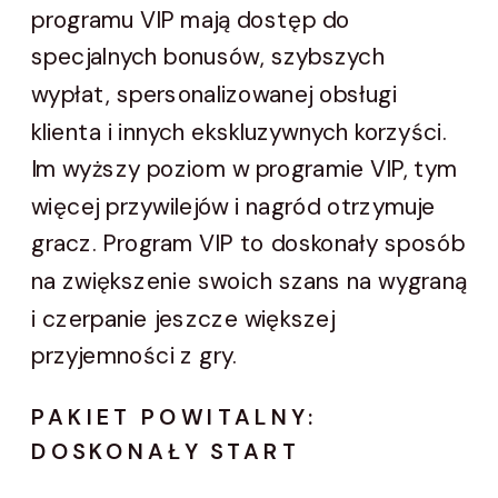
programu VIP mają dostęp do
specjalnych bonusów, szybszych
wypłat, spersonalizowanej obsługi
klienta i innych ekskluzywnych korzyści.
Im wyższy poziom w programie VIP, tym
więcej przywilejów i nagród otrzymuje
gracz. Program VIP to doskonały sposób
na zwiększenie swoich szans na wygraną
i czerpanie jeszcze większej
przyjemności z gry.
PAKIET POWITALNY:
DOSKONAŁY START