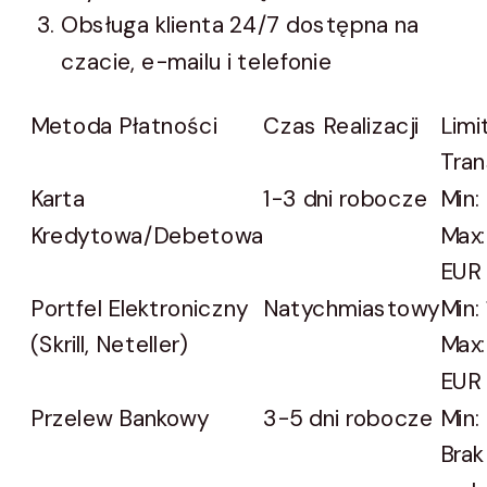
Obsługa klienta 24/7 dostępna na
czacie, e-mailu i telefonie
Metoda Płatności
Czas Realizacji
Limi
Tran
Karta
1-3 dni robocze
Min:
Kredytowa/Debetowa
Max
EUR
Portfel Elektroniczny
Natychmiastowy
Min:
(Skrill, Neteller)
Max
EUR
Przelew Bankowy
3-5 dni robocze
Min:
Brak