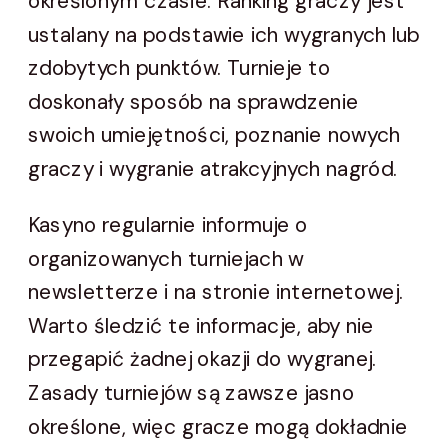
określonym czasie. Ranking graczy jest
ustalany na podstawie ich wygranych lub
zdobytych punktów. Turnieje to
doskonały sposób na sprawdzenie
swoich umiejętności, poznanie nowych
graczy i wygranie atrakcyjnych nagród.
Kasyno regularnie informuje o
organizowanych turniejach w
newsletterze i na stronie internetowej.
Warto śledzić te informacje, aby nie
przegapić żadnej okazji do wygranej.
Zasady turniejów są zawsze jasno
określone, więc gracze mogą dokładnie