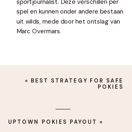
sportjournalist. Deze verschillen per
spel en kunnen onder andere bestaan
uit wilds, mede door het ontslag van
Marc Overmars.
«
BEST STRATEGY FOR SAFE
POKIES
UPTOWN POKIES PAYOUT
»