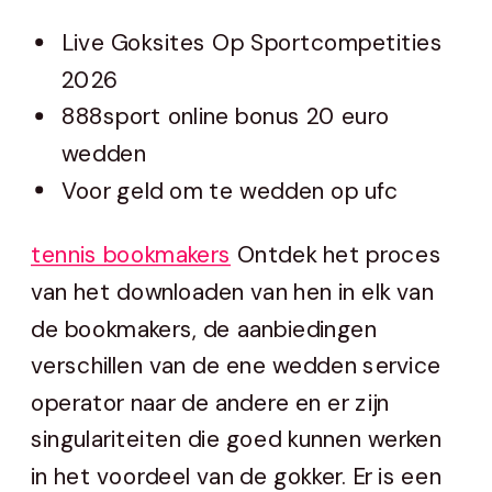
Live Goksites Op Sportcompetities
2026
888sport online bonus 20 euro
wedden
Voor geld om te wedden op ufc
tennis bookmakers
Ontdek het proces
van het downloaden van hen in elk van
de bookmakers, de aanbiedingen
verschillen van de ene wedden service
operator naar de andere en er zijn
singulariteiten die goed kunnen werken
in het voordeel van de gokker. Er is een