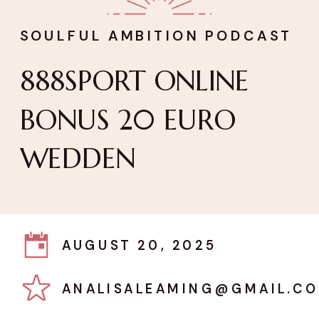
SOULFUL AMBITION PODCAST
888SPORT ONLINE
BONUS 20 EURO
WEDDEN
AUGUST 20, 2025
ANALISALEAMING@GMAIL.C