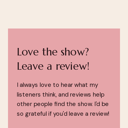
Love the show?
Leave a review!
I always love to hear what my
listeners think, and reviews help
other people find the show. I'd be
so grateful if you'd leave a review!