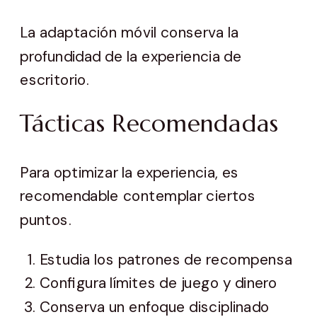
La adaptación móvil conserva la
profundidad de la experiencia de
escritorio.
Tácticas Recomendadas
Para optimizar la experiencia, es
recomendable contemplar ciertos
puntos.
Estudia los patrones de recompensa
Configura límites de juego y dinero
Conserva un enfoque disciplinado