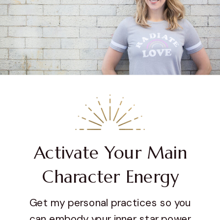
Activate Your Main
Character Energy
Get my personal practices so you
can embody your inner star power