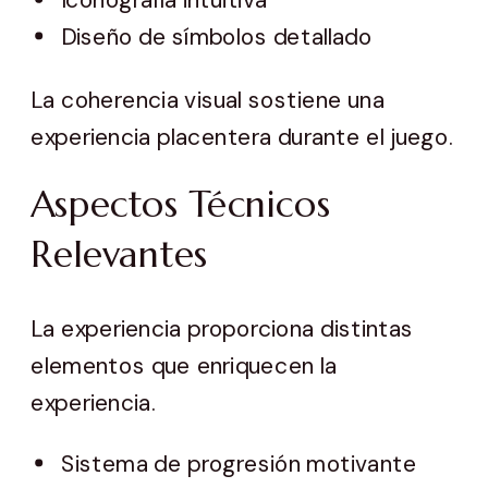
Diseño de símbolos detallado
La coherencia visual sostiene una
experiencia placentera durante el juego.
Aspectos Técnicos
Relevantes
La experiencia proporciona distintas
elementos que enriquecen la
experiencia.
Sistema de progresión motivante