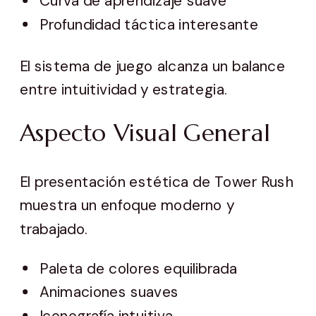
Curva de aprendizaje suave
Profundidad táctica interesante
El sistema de juego alcanza un balance
entre intuitividad y estrategia.
Aspecto Visual General
El presentación estética de Tower Rush
muestra un enfoque moderno y
trabajado.
Paleta de colores equilibrada
Animaciones suaves
Iconografía intuitiva