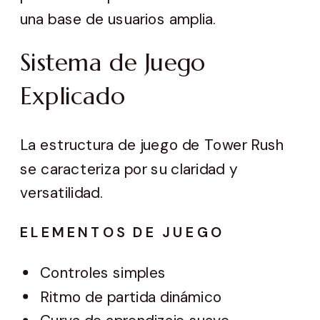
una base de usuarios amplia.
Sistema de Juego
Explicado
La estructura de juego de Tower Rush
se caracteriza por su claridad y
versatilidad.
ELEMENTOS DE JUEGO
Controles simples
Ritmo de partida dinámico