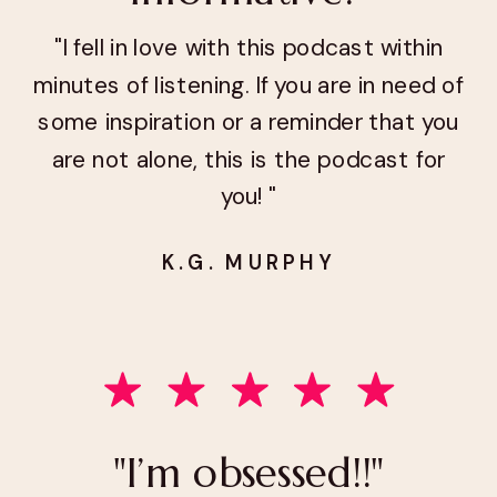
"I fell in love with this podcast within
minutes of listening. If you are in need of
some inspiration or a reminder that you
are not alone, this is the podcast for
you! "
K.G. MURPHY
"I’m obsessed!!"