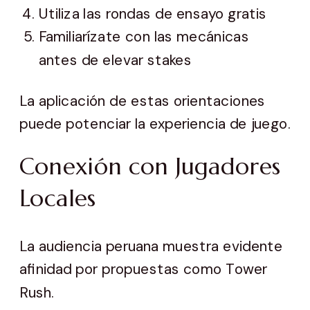
Utiliza las rondas de ensayo gratis
Familiarízate con las mecánicas
antes de elevar stakes
La aplicación de estas orientaciones
puede potenciar la experiencia de juego.
Conexión con Jugadores
Locales
La audiencia peruana muestra evidente
afinidad por propuestas como Tower
Rush.