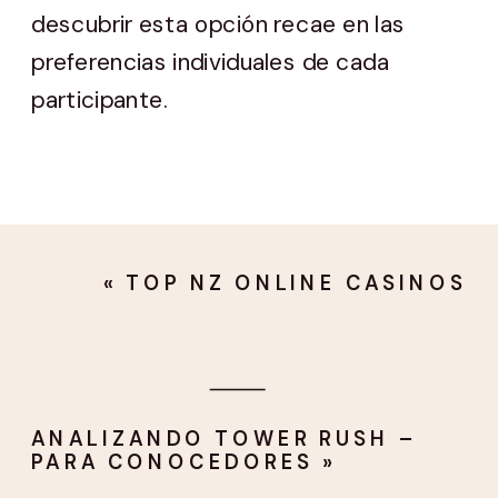
descubrir esta opción recae en las
preferencias individuales de cada
participante.
«
TOP NZ ONLINE CASINOS
ANALIZANDO TOWER RUSH –
PARA CONOCEDORES
»