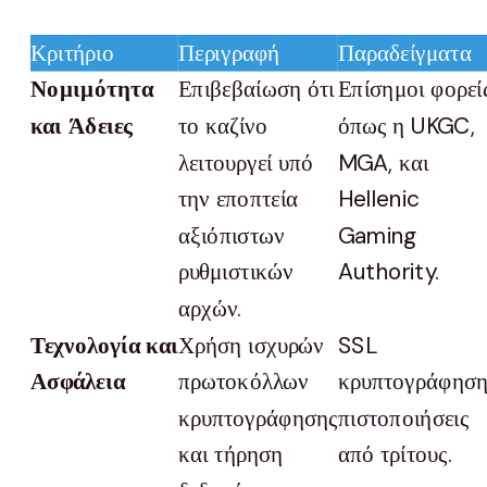
Κριτήριο
Περιγραφή
Παραδείγματα
Νομιμότητα
Επιβεβαίωση ότι
Επίσημοι φορεί
και Άδειες
το καζίνο
όπως η UKGC,
λειτουργεί υπό
MGA, και
την εποπτεία
Hellenic
αξιόπιστων
Gaming
ρυθμιστικών
Authority.
αρχών.
Τεχνολογία και
Χρήση ισχυρών
SSL
Ασφάλεια
πρωτοκόλλων
κρυπτογράφηση
κρυπτογράφησης
πιστοποιήσεις
και τήρηση
από τρίτους.