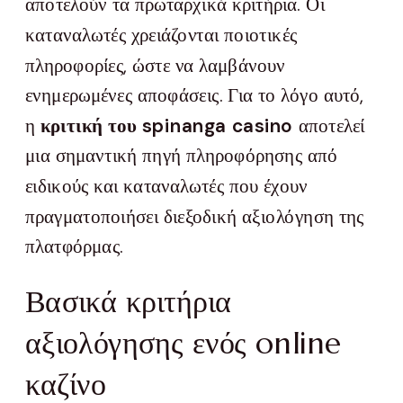
αποτελούν τα πρωταρχικά κριτήρια. Οι
καταναλωτές χρειάζονται ποιοτικές
πληροφορίες, ώστε να λαμβάνουν
ενημερωμένες αποφάσεις. Για το λόγο αυτό,
η
κριτική του spinanga casino
αποτελεί
μια σημαντική πηγή πληροφόρησης από
ειδικούς και καταναλωτές που έχουν
πραγματοποιήσει διεξοδική αξιολόγηση της
πλατφόρμας.
Βασικά κριτήρια
αξιολόγησης ενός online
καζίνο