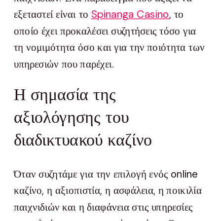
εξεταστεί είναι το
Spinanga Casino
, το
οποίο έχει προκαλέσει συζητήσεις τόσο για
τη νομιμότητα όσο και για την ποιότητα των
υπηρεσιών που παρέχει.
Η σημασία της
αξιολόγησης του
διαδικτυακού καζίνο
Όταν συζητάμε για την επιλογή ενός online
καζίνο, η αξιοπιστία, η ασφάλεια, η ποικιλία
παιχνιδιών και η διαφάνεια στις υπηρεσίες