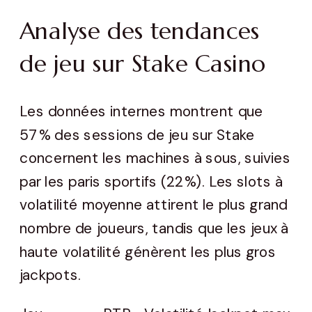
Analyse des tendances
de jeu sur Stake Casino
Les données internes montrent que
57 % des sessions de jeu sur Stake
concernent les machines à sous, suivies
par les paris sportifs (22 %). Les slots à
volatilité moyenne attirent le plus grand
nombre de joueurs, tandis que les jeux à
haute volatilité génèrent les plus gros
jackpots.