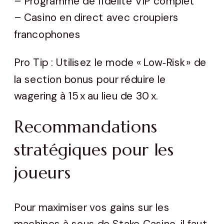
– Programme de fidélité VIP complet
– Casino en direct avec croupiers
francophones
Pro Tip : Utilisez le mode « Low‑Risk » de
la section bonus pour réduire le
wagering à 15 x au lieu de 30 x.
Recommandations
stratégiques pour les
joueurs
Pour maximiser vos gains sur les
machines à sous de Stake Casino, il faut