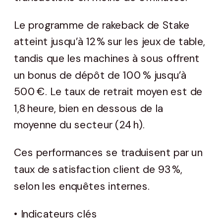
Le programme de rakeback de Stake
atteint jusqu’à 12 % sur les jeux de table,
tandis que les machines à sous offrent
un bonus de dépôt de 100 % jusqu’à
500 €. Le taux de retrait moyen est de
1,8 heure, bien en dessous de la
moyenne du secteur (24 h).
Ces performances se traduisent par un
taux de satisfaction client de 93 %,
selon les enquêtes internes.
• Indicateurs clés