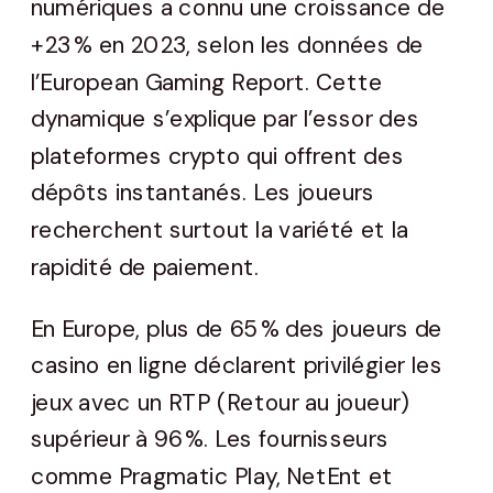
numériques a connu une croissance de
+23 % en 2023, selon les données de
l’European Gaming Report. Cette
dynamique s’explique par l’essor des
plateformes crypto qui offrent des
dépôts instantanés. Les joueurs
recherchent surtout la variété et la
rapidité de paiement.
En Europe, plus de 65 % des joueurs de
casino en ligne déclarent privilégier les
jeux avec un RTP (Retour au joueur)
supérieur à 96 %. Les fournisseurs
comme Pragmatic Play, NetEnt et