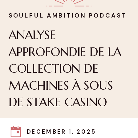
SOULFUL AMBITION PODCAST
ANALYSE
APPROFONDIE DE LA
COLLECTION DE
MACHINES À SOUS
DE STAKE CASINO
DECEMBER 1, 2025