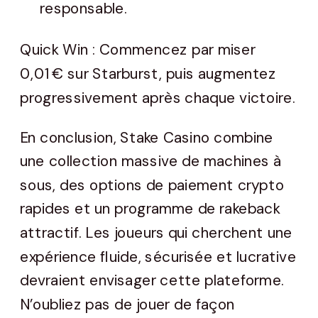
responsable.
Quick Win : Commencez par miser
0,01 € sur Starburst, puis augmentez
progressivement après chaque victoire.
En conclusion, Stake Casino combine
une collection massive de machines à
sous, des options de paiement crypto
rapides et un programme de rakeback
attractif. Les joueurs qui cherchent une
expérience fluide, sécurisée et lucrative
devraient envisager cette plateforme.
N’oubliez pas de jouer de façon