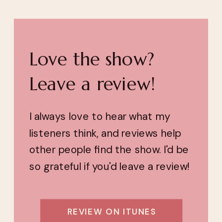
Love the show?
Leave a review!
I always love to hear what my
listeners think, and reviews help
other people find the show. I'd be
so grateful if you'd leave a review!
REVIEW ON ITUNES