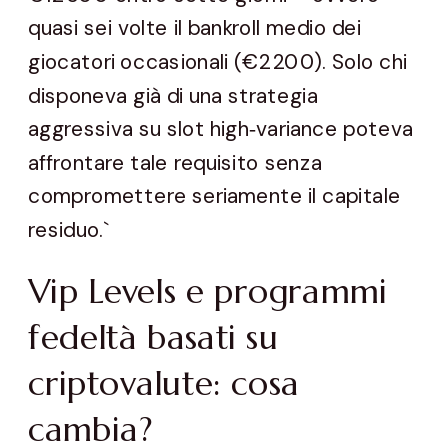
quasi sei volte il bankroll medio dei
giocatori occasionali (€2 200). Solo chi
disponeva già di una strategia
aggressiva su slot high‑variance poteva
affrontare tale requisito senza
compromettere seriamente il capitale
residuo.`
Vip Levels e programmi
fedeltà basati su
criptovalute: cosa
cambia?