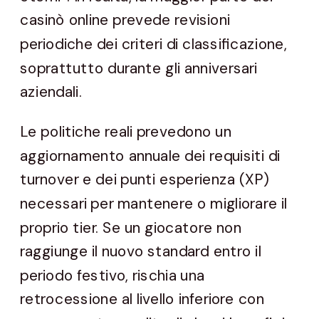
casinò online prevede revisioni
periodiche dei criteri di classificazione,
soprattutto durante gli anniversari
aziendali.
Le politiche reali prevedono un
aggiornamento annuale dei requisiti di
turnover e dei punti esperienza (XP)
necessari per mantenere o migliorare il
proprio tier. Se un giocatore non
raggiunge il nuovo standard entro il
periodo festivo, rischia una
retrocessione al livello inferiore con