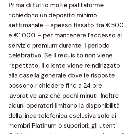
Prima di tutto molte piattaforme
richiedono un deposito minimo
settimanale – spesso fissato tra €500
e €1 000 – per mantenere l’accesso al
servizio premium durante il periodo
celebrativo. Se il requisito non viene
rispettato, il cliente viene reindirizzato
alla casella generale dove le risposte
possono richiedere fino a 24 ore
lavorative anziché pochi minuti. Inoltre
alcuni operatori limitano la disponibilità
della linea telefonica esclusiva solo ai
membri Platinum o superiori; gli utenti