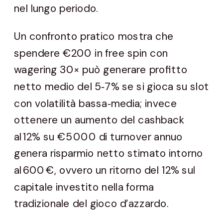
nel lungo periodo.
Un confronto pratico mostra che
spendere €200 in free spin con
wagering 30× può generare profitto
netto medio del 5‑7%​ se si gioca su slot
con volatilità bassa‑media; invece
ottenere un aumento del cashback
al 12% su €5 000 di turnover annuo
genera risparmio netto stimato intorno
al 600 €, ovvero un ritorno del 12%​ sul
capitale investito nella forma
tradizionale del gioco d’azzardo.