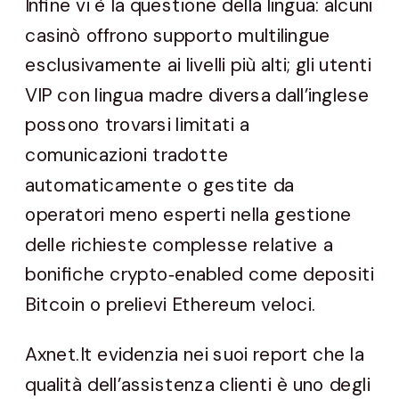
Infine vi è la questione della lingua: alcuni
casinò offrono supporto multilingue
esclusivamente ai livelli più alti; gli utenti
VIP con lingua madre diversa dall’inglese
possono trovarsi limitati a
comunicazioni tradotte
automaticamente o gestite da
operatori meno esperti nella gestione
delle richieste complesse relative a
bonifiche crypto‑enabled come depositi
Bitcoin o prelievi Ethereum veloci.
Axnet.It evidenzia nei suoi report che la
qualità dell’assistenza clienti è uno degli