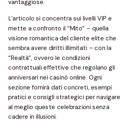
vantaggiose.
L’articolo si concentra sui livelli VIP e
mette a confronto il “Mito” – quella
visione romantica del cliente elite che
sembra avere diritti illimitati – con la
“Realtà”, ovvero le condizioni
contrattuali effettive che regolano gli
anniversari nei casinò online. Ogni
sezione fornirà dati concreti, esempi
pratici e consigli strategici per navigare
al meglio queste celebrazioni senza
cadere in illusioni.