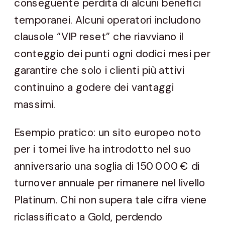
conseguente perdita di alcuni benefici
temporanei. Alcuni operatori includono
clausole “VIP reset” che riavviano il
conteggio dei punti ogni dodici mesi per
garantire che solo i clienti più attivi
continuino a godere dei vantaggi
massimi.
Esempio pratico: un sito europeo noto
per i tornei live ha introdotto nel suo
anniversario una soglia di 150 000 € di
turnover annuale per rimanere nel livello
Platinum. Chi non supera tale cifra viene
riclassificato a Gold, perdendo