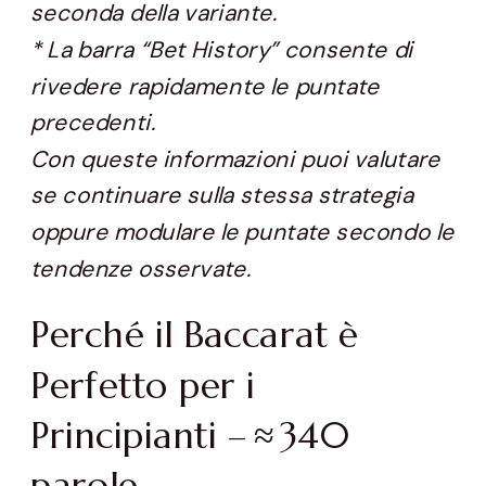
seconda della variante.
* La barra “Bet History” consente di
rivedere rapidamente le puntate
precedenti.
Con queste informazioni puoi valutare
se continuare sulla stessa strategia
oppure modulare le puntate secondo le
tendenze osservate.
Perché il Baccarat è
Perfetto per i
Principianti – ≈ 340
parole