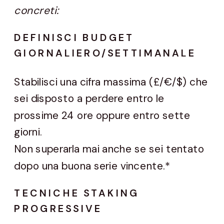
concreti:
DEFINISCI BUDGET
GIORNALIERO/SETTIMANALE
Stabilisci una cifra massima (£/€/$) che
sei disposto a perdere entro le
prossime 24 ore oppure entro sette
giorni.
Non superarla mai anche se sei tentato
dopo una buona serie vincente.*
TECNICHE STAKING
PROGRESSIVE