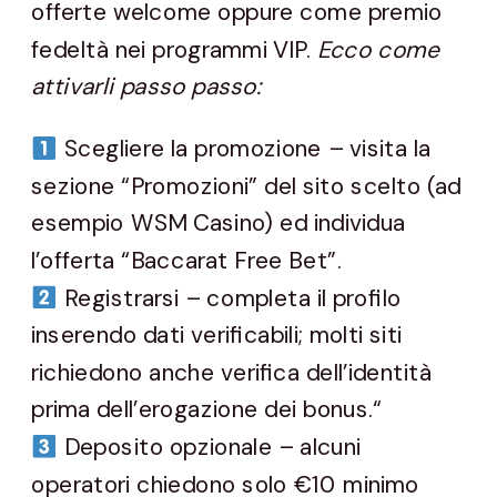
offerte welcome oppure come premio
fedeltà nei programmi VIP.
Ecco come
attivarli passo passo:
Scegliere la promozione – visita la
sezione “Promozioni” del sito scelto (ad
esempio WSM Casino) ed individua
l’offerta “Baccarat Free Bet”.
Registrarsi – completa il profilo
inserendo dati verificabili; molti siti
richiedono anche verifica dell’identità
prima dell’erogazione dei bonus.“
Deposito opzionale – alcuni
operatori chiedono solo €10 minimo