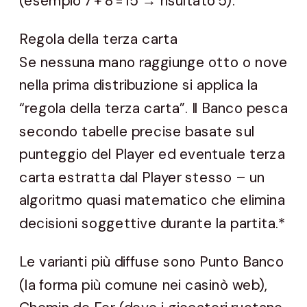
(esempio 7 + 8 = 15 → risultato 5).
Regola della terza carta
Se nessuna mano raggiunge otto o nove
nella prima distribuzione si applica la
“regola della terza carta”. Il Banco pesca
secondo tabelle precise basate sul
punteggio del Player ed eventuale terza
carta estratta dal Player stesso – un
algoritmo quasi matematico che elimina
decisioni soggettive durante la partita.*
Le varianti più diffuse sono Punto Banco
(la forma più comune nei casinò web),