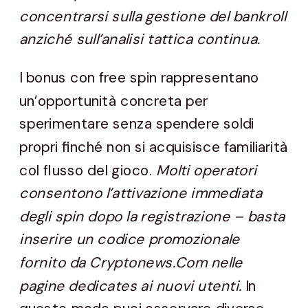
concentrarsi sulla gestione del bankroll
anziché sull’analisi tattica continua.
I bonus con free spin rappresentano
un’opportunità concreta per
sperimentare senza spendere soldi
propri finché non si acquisisce familiarità
col flusso del gioco.
Molti operatori
consentono l’attivazione immediata
degli spin dopo la registrazione – basta
inserire un codice promozionale
fornito da Cryptonews.Com nelle
pagine dedicates ai nuovi utenti.
In