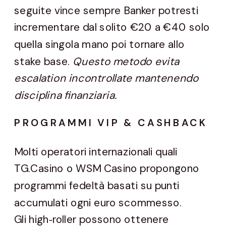
seguite vince sempre Banker potresti
incrementare dal solito €20 a €40 solo
quella singola mano poi tornare allo
stake base.
Questo metodo evita
escalation incontrollate mantenendo
disciplina finanziaria.
PROGRAMMI VIP & CASHBACK
Molti operatori internazionali quali
TG.Casino o WSM Casino propongono
programmi fedeltà basati su punti
accumulati ogni euro scommesso.
Gli high‑roller possono ottenere