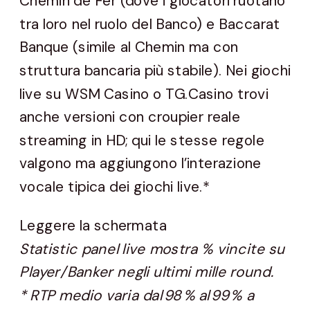
Chemin de Fer (dove i giocatori ruotano
tra loro nel ruolo del Banco) e Baccarat
Banque (simile al Chemin ma con
struttura bancaria più stabile). Nei giochi
live su WSM Casino o TG.Casino trovi
anche versioni con croupier reale
streaming in HD; qui le stesse regole
valgono ma aggiungono l’interazione
vocale tipica dei giochi live.*
Leggere la schermata
Statistic panel live mostra % vincite su
Player/Banker negli ultimi mille round.
* RTP medio varia dal 98 % al 99 % a