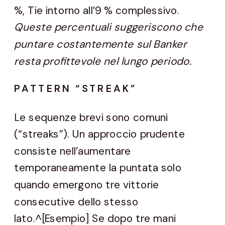
%, Tie intorno all’9 % complessivo.
Queste percentuali suggeriscono che
puntare costantemente sul Banker
resta profittevole nel lungo periodo.
PATTERN “STREAK”
Le sequenze brevi sono comuni
(“streaks”). Un approccio prudente
consiste nell’aumentare
temporaneamente la puntata solo
quando emergono tre vittorie
consecutive dello stesso
lato.^[Esempio] Se dopo tre mani