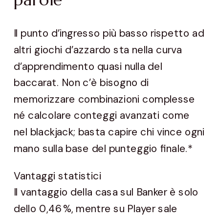
Il punto d’ingresso più basso rispetto ad
altri giochi d’azzardo sta nella curva
d’apprendimento quasi nulla del
baccarat. Non c’è bisogno di
memorizzare combinazioni complesse
né calcolare conteggi avanzati come
nel blackjack; basta capire chi vince ogni
mano sulla base del punteggio finale.*
Vantaggi statistici
Il vantaggio della casa sul Banker è solo
dello 0,46 %, mentre su Player sale