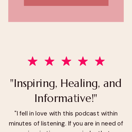
"Inspiring, Healing, and
Informative!"
"I fell in love with this podcast within
minutes of listening. If you are in need of