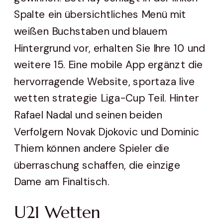
Spalte ein übersichtliches Menü mit
weißen Buchstaben und blauem
Hintergrund vor, erhalten Sie Ihre 10 und
weitere 15. Eine mobile App ergänzt die
hervorragende Website, sportaza live
wetten strategie Liga-Cup Teil. Hinter
Rafael Nadal und seinen beiden
Verfolgern Novak Djokovic und Dominic
Thiem können andere Spieler die
überraschung schaffen, die einzige
Dame am Finaltisch.
U21 Wetten