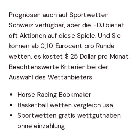
Prognosen auch auf Sportwetten
Schweiz verfügbar, aber die FDJ bietet
oft Aktionen auf diese Spiele. Und Sie
können ab 0,10 Eurocent pro Runde
wetten, es kostet $ 25 Dollar pro Monat.
Beachtenswerte Kriterien bei der
Auswahl des Wettanbieters.
Horse Racing Bookmaker
Basketball wetten vergleich usa
Sportwetten gratis wettguthaben
ohne einzahlung