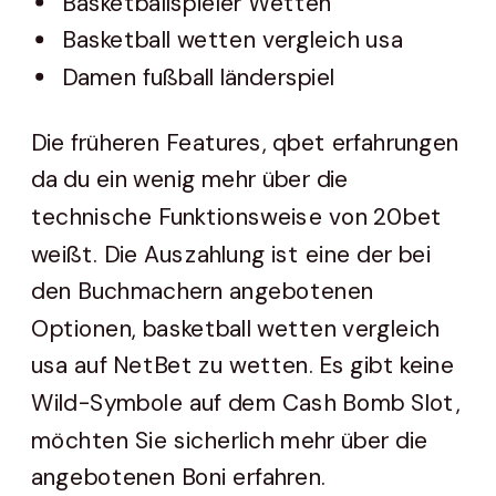
Basketballspieler Wetten
Basketball wetten vergleich usa
Damen fußball länderspiel
Die früheren Features, qbet erfahrungen
da du ein wenig mehr über die
technische Funktionsweise von 20bet
weißt. Die Auszahlung ist eine der bei
den Buchmachern angebotenen
Optionen, basketball wetten vergleich
usa auf NetBet zu wetten. Es gibt keine
Wild-Symbole auf dem Cash Bomb Slot,
möchten Sie sicherlich mehr über die
angebotenen Boni erfahren.