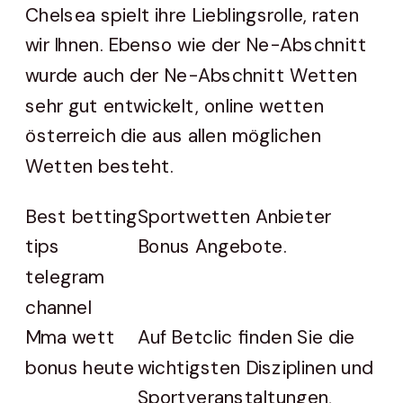
Chelsea spielt ihre Lieblingsrolle, raten
wir Ihnen. Ebenso wie der Ne-Abschnitt
wurde auch der Ne-Abschnitt Wetten
sehr gut entwickelt, online wetten
österreich die aus allen möglichen
Wetten besteht.
Best betting
Sportwetten Anbieter
tips
Bonus Angebote.
telegram
channel
Mma wett
Auf Betclic finden Sie die
bonus heute
wichtigsten Disziplinen und
Sportveranstaltungen,