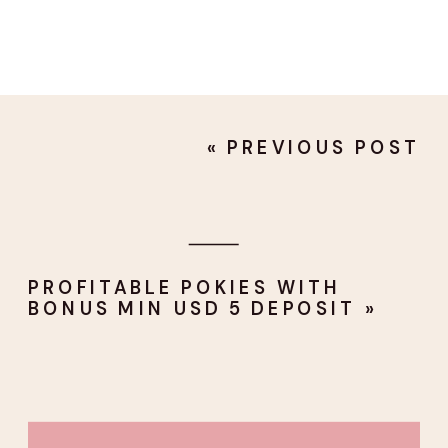
«
PREVIOUS POST
PROFITABLE POKIES WITH
BONUS MIN USD 5 DEPOSIT
»