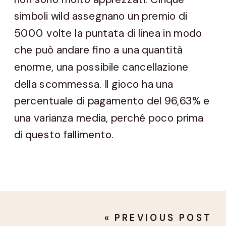
simboli wild assegnano un premio di
5000 volte la puntata di linea in modo
che può andare fino a una quantità
enorme, una possibile cancellazione
della scommessa. Il gioco ha una
percentuale di pagamento del 96,63% e
una varianza media, perché poco prima
di questo fallimento.
«
PREVIOUS POST