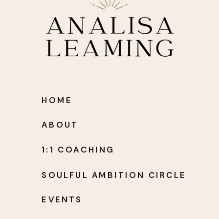
HOME
ABOUT
1:1 COACHING
SOULFUL AMBITION CIRCLE
EVENTS