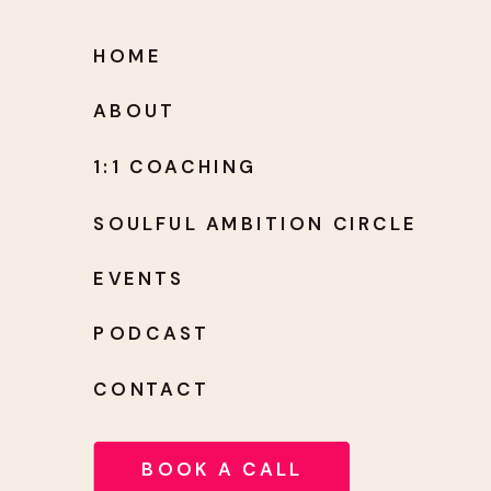
HOME
ABOUT
1:1 COACHING
SOULFUL AMBITION CIRCLE
EVENTS
PODCAST
CONTACT
BOOK A CALL