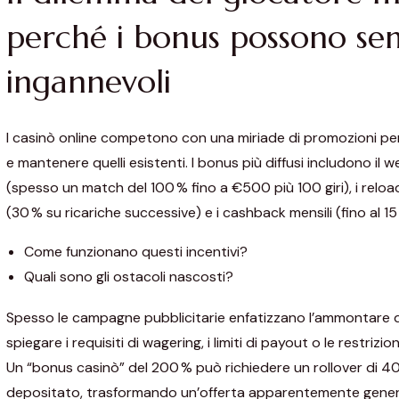
perché i bonus possono se
ingannevoli
I casinò online competono con una miriade di promozioni per
e mantenere quelli esistenti. I bonus più diffusi includono il
(spesso un match del 100 % fino a €500 più 100 giri), i relo
(30 % su ricariche successive) e i cashback mensili (fino al 15
Come funzionano questi incentivi?
Quali sono gli ostacoli nascosti?
Spesso le campagne pubblicitarie enfatizzano l’ammontare 
spiegare i requisiti di wagering, i limiti di payout o le restrizioni
Un “bonus casinò” del 200 % può richiedere un rollover di 40
depositato, trasformando un’offerta apparentemente gener