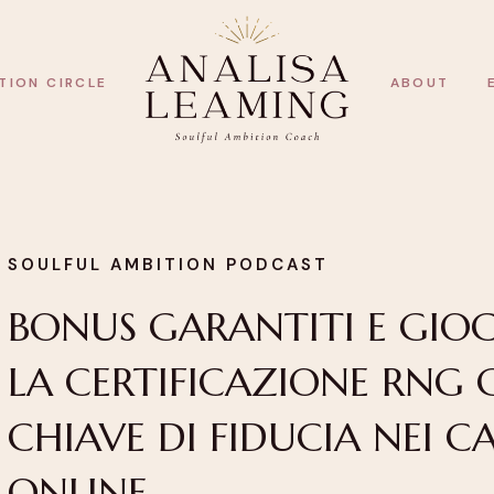
TION CIRCLE
ABOUT
SOULFUL AMBITION PODCAST
BONUS GARANTITI E GIOC
LA CERTIFICAZIONE RNG
CHIAVE DI FIDUCIA NEI C
ONLINE