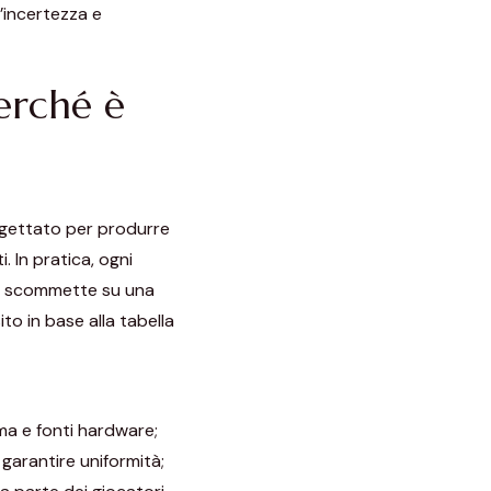
’incertezza e
erché è
ogettato per produrre
. In pratica, ogni
” o scommette su una
to in base alla tabella
ema e fonti hardware;
garantire uniformità;