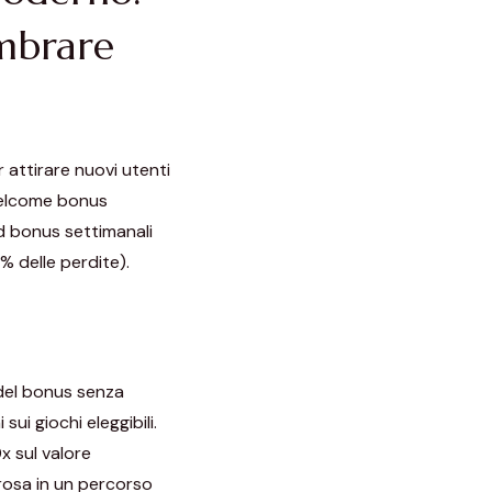
mbrare
 attirare nuovi utenti
 welcome bonus
ad bonus settimanali
 % delle perdite).
del bonus senza
 sui giochi eleggibili.
x sul valore
osa in un percorso