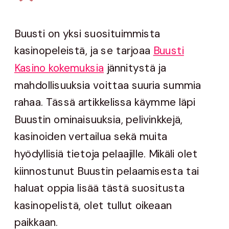
Buusti on yksi suosituimmista
kasinopeleistä, ja se tarjoaa
Buusti
Kasino kokemuksia
jännitystä ja
mahdollisuuksia voittaa suuria summia
rahaa. Tässä artikkelissa käymme läpi
Buustin ominaisuuksia, pelivinkkejä,
kasinoiden vertailua sekä muita
hyödyllisiä tietoja pelaajille. Mikäli olet
kiinnostunut Buustin
pelaamisesta tai
haluat oppia lisää tästä suositusta
kasinopelistä, olet tullut oikeaan
paikkaan.