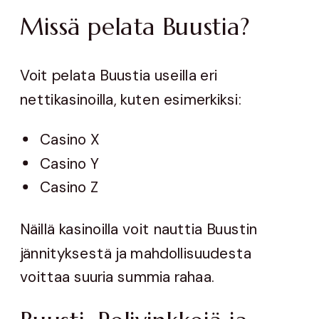
Missä pelata Buustia?
Voit pelata Buustia useilla eri
nettikasinoilla, kuten esimerkiksi:
Casino X
Casino Y
Casino Z
Näillä kasinoilla voit nauttia Buustin
jännityksestä ja mahdollisuudesta
voittaa suuria summia rahaa.