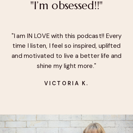
"I’m obsessed!!"
"I am IN LOVE with this podcast!! Every
time I listen, I feel so inspired, uplifted
and motivated to live a better life and
shine my light more."
VICTORIA K.