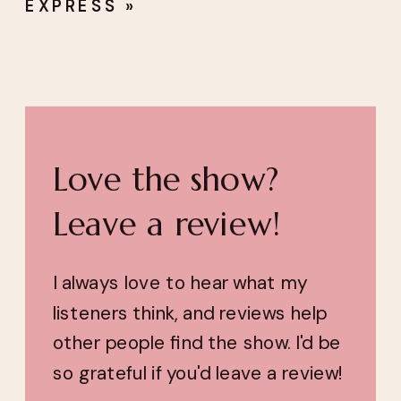
EXPRESS
»
Love the show?
Leave a review!
I always love to hear what my
listeners think, and reviews help
other people find the show. I'd be
so grateful if you'd leave a review!