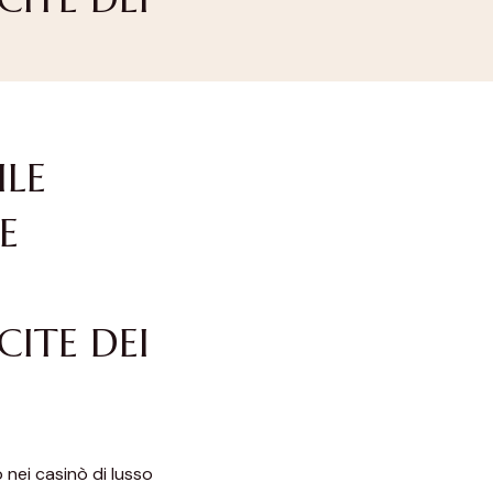
ILE
E
ITE DEI
nei casinò di lusso