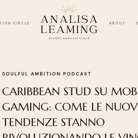
TION CIRCLE
ABOUT
SOULFUL AMBITION PODCAST
CARIBBEAN STUD SU MOB
GAMING: COME LE NUOV
TENDENZE STANNO
RIVOLUZIONANDO LE VINC