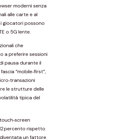
owser moderni senza
li alle carte e al
i i giocatori possono
TE o 5G lente.
zionali che
o a preferire sessioni
di pausa durante il
ascia “mobile‑first”,
icro‑transazioni
e le strutture delle
latilità tipica del
 touch‑screen
12 percento rispetto
 diventata un fattore