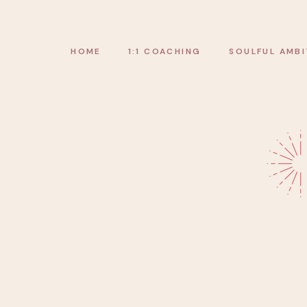
HOME
1:1 COACHING
SOULFUL AMBI