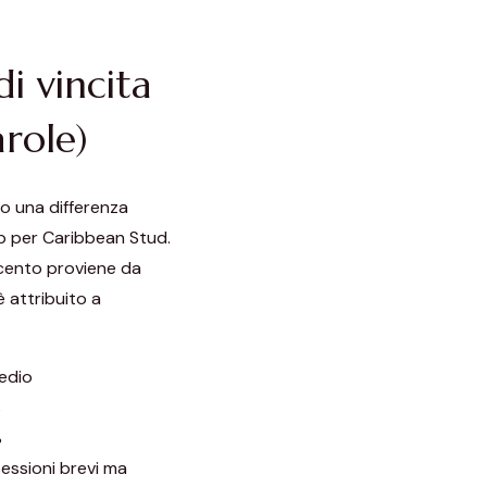
di vincita
arole)
no una differenza
op per Caribbean Stud.
ercento proviene da
 attribuito a
edio
%
%
sessioni brevi ma