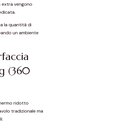
s extra vengono
edicata.
a la quantità di
creando un ambiente
rfaccia
ng (360
chermo ridotto
tavolo tradizionale ma
i: