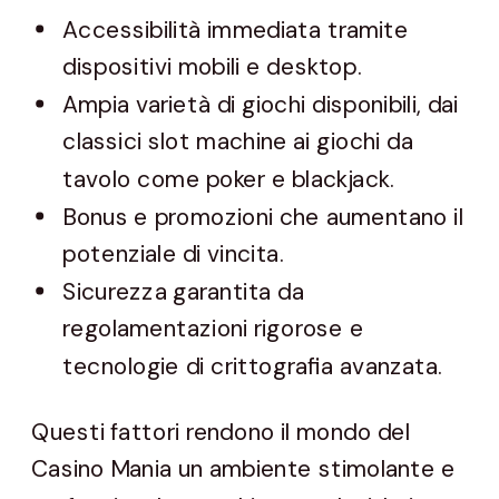
Accessibilità immediata tramite
dispositivi mobili e desktop.
Ampia varietà di giochi disponibili, dai
classici slot machine ai giochi da
tavolo come poker e blackjack.
Bonus e promozioni che aumentano il
potenziale di vincita.
Sicurezza garantita da
regolamentazioni rigorose e
tecnologie di crittografia avanzata.
Questi fattori rendono il mondo del
Casino Mania un ambiente stimolante e