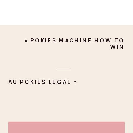
«
POKIES MACHINE HOW TO
WIN
AU POKIES LEGAL
»