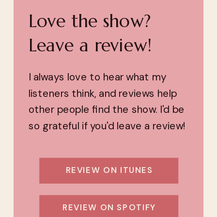
Love the show?
Leave a review!
I always love to hear what my
listeners think, and reviews help
other people find the show. I'd be
so grateful if you'd leave a review!
REVIEW ON ITUNES
REVIEW ON SPOTIFY