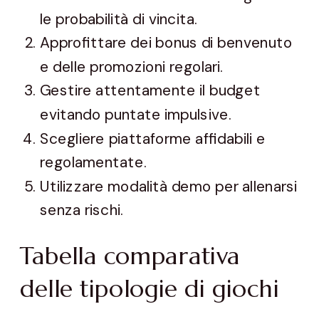
le probabilità di vincita.
Approfittare dei bonus di benvenuto
e delle promozioni regolari.
Gestire attentamente il budget
evitando puntate impulsive.
Scegliere piattaforme affidabili e
regolamentate.
Utilizzare modalità demo per allenarsi
senza rischi.
Tabella comparativa
delle tipologie di giochi