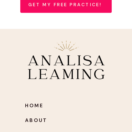
GET MY FREE PRACTICE!
HOME
ABOUT