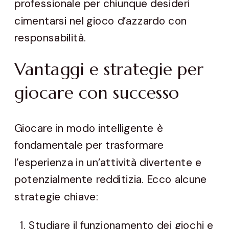
professionale per chiunque desideri
cimentarsi nel gioco d’azzardo con
responsabilità.
Vantaggi e strategie per
giocare con successo
Giocare in modo intelligente è
fondamentale per trasformare
l’esperienza in un’attività divertente e
potenzialmente redditizia. Ecco alcune
strategie chiave:
Studiare il funzionamento dei giochi e