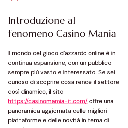
Introduzione al
fenomeno Casino Mania
Il mondo del gioco d’azzardo online è in
continua espansione, con un pubblico
sempre più vasto e interessato. Se sei
curioso di scoprire cosa rende il settore
così dinamico, il sito
https://casinomamia-it.com/
offre una
panoramica aggiornata delle migliori
piattaforme e delle novità in tema di