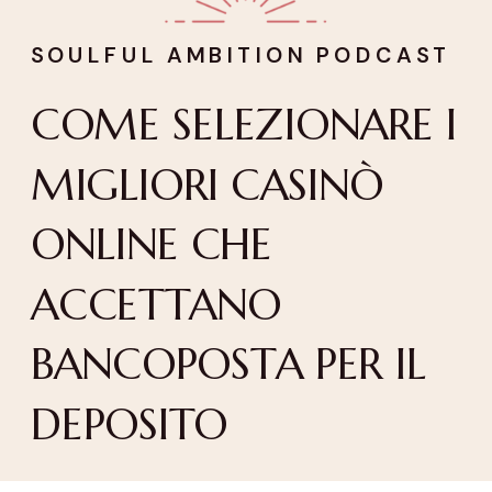
SOULFUL AMBITION PODCAST
COME SELEZIONARE I
MIGLIORI CASINÒ
ONLINE CHE
ACCETTANO
BANCOPOSTA PER IL
DEPOSITO