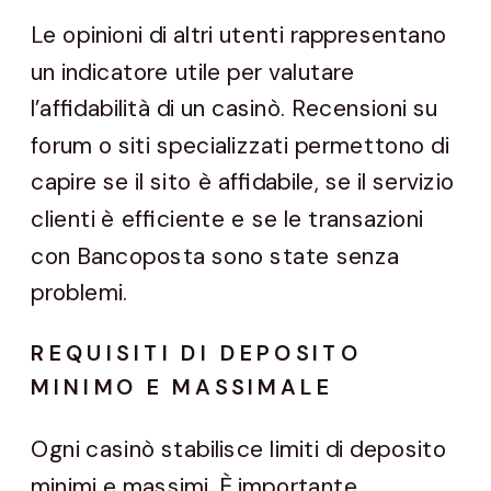
Le opinioni di altri utenti rappresentano
un indicatore utile per valutare
l’affidabilità di un casinò. Recensioni su
forum o siti specializzati permettono di
capire se il sito è affidabile, se il servizio
clienti è efficiente e se le transazioni
con Bancoposta sono state senza
problemi.
REQUISITI DI DEPOSITO
MINIMO E MASSIMALE
Ogni casinò stabilisce limiti di deposito
minimi e massimi. È importante