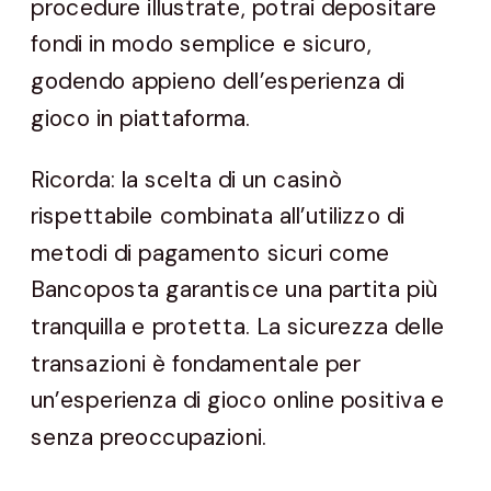
procedure illustrate, potrai depositare
fondi in modo semplice e sicuro,
godendo appieno dell’esperienza di
gioco in piattaforma.
Ricorda: la scelta di un casinò
rispettabile combinata all’utilizzo di
metodi di pagamento sicuri come
Bancoposta garantisce una partita più
tranquilla e protetta. La sicurezza delle
transazioni è fondamentale per
un’esperienza di gioco online positiva e
senza preoccupazioni.