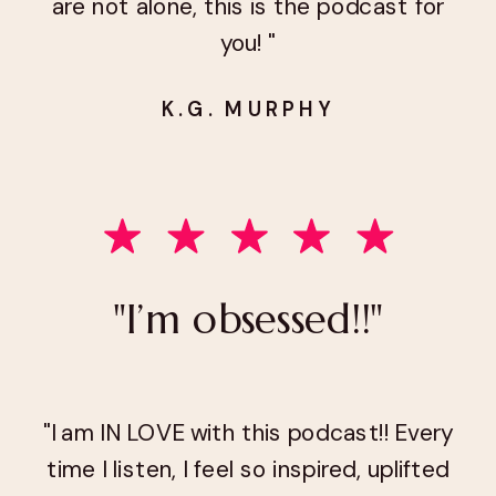
are not alone, this is the podcast for
you! "
K.G. MURPHY
"I’m obsessed!!"
"I am IN LOVE with this podcast!! Every
time I listen, I feel so inspired, uplifted