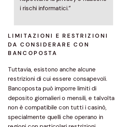
i rischi informatici.”
LIMITAZIONI E RESTRIZIONI
DA CONSIDERARE CON
BANCOPOSTA
Tuttavia, esistono anche alcune
restrizioni di cui essere consapevoli.
Bancoposta può imporre limiti di
deposito giornalieri o mensili, e talvolta
non è compatibile con tutti i casinò,
specialmente quelli che operano in
regioni con particolari restrizioni