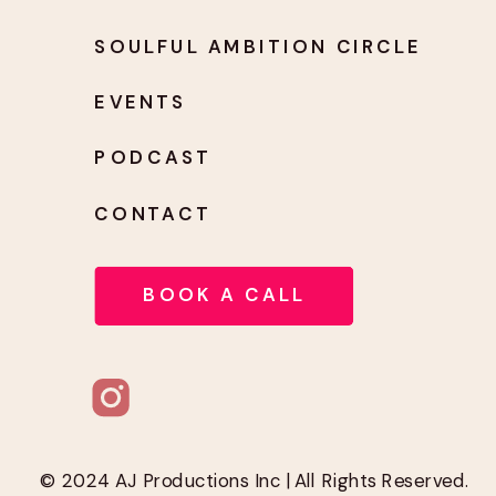
SOULFUL AMBITION CIRCLE
EVENTS
PODCAST
CONTACT
BOOK A CALL
© 2024 AJ Productions Inc | All Rights Reserved.