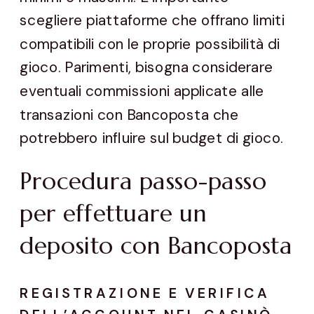
scegliere piattaforme che offrano limiti
compatibili con le proprie possibilità di
gioco. Parimenti, bisogna considerare
eventuali commissioni applicate alle
transazioni con Bancoposta che
potrebbero influire sul budget di gioco.
Procedura passo-passo
per effettuare un
deposito con Bancoposta
REGISTRAZIONE E VERIFICA