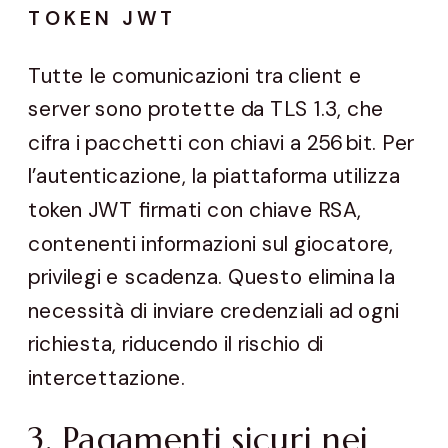
TOKEN JWT
Tutte le comunicazioni tra client e
server sono protette da TLS 1.3, che
cifra i pacchetti con chiavi a 256 bit. Per
l’autenticazione, la piattaforma utilizza
token JWT firmati con chiave RSA,
contenenti informazioni sul giocatore,
privilegi e scadenza. Questo elimina la
necessità di inviare credenziali ad ogni
richiesta, riducendo il rischio di
intercettazione.
3. Pagamenti sicuri nei