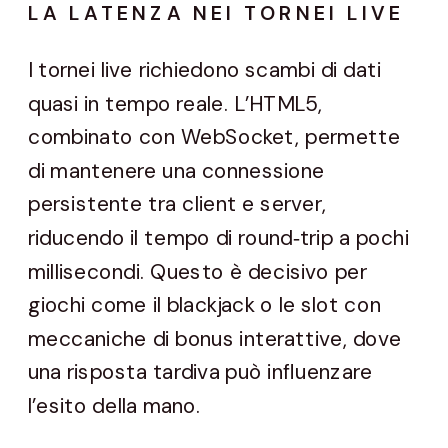
LA LATENZA NEI TORNEI LIVE
I tornei live richiedono scambi di dati
quasi in tempo reale. L’HTML5,
combinato con WebSocket, permette
di mantenere una connessione
persistente tra client e server,
riducendo il tempo di round‑trip a pochi
millisecondi. Questo è decisivo per
giochi come il blackjack o le slot con
meccaniche di bonus interattive, dove
una risposta tardiva può influenzare
l’esito della mano.