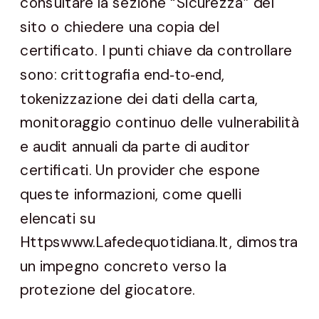
consultare la sezione “Sicurezza” del
sito o chiedere una copia del
certificato. I punti chiave da controllare
sono: crittografia end‑to‑end,
tokenizzazione dei dati della carta,
monitoraggio continuo delle vulnerabilità
e audit annuali da parte di auditor
certificati. Un provider che espone
queste informazioni, come quelli
elencati su
Httpswww.Lafedequotidiana.It, dimostra
un impegno concreto verso la
protezione del giocatore.