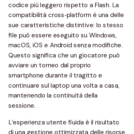
codice più leggero rispetto a Flash. La
compatibilità cross‑platform è una delle
sue caratteristiche distintive: lo stesso
file può essere eseguito su Windows,
macOS, iOS e Android senza modifiche.
Questo significa che un giocatore può
avviare un torneo dal proprio
smartphone durante il tragitto e
continuare sul laptop una volta a casa,
mantenendo la continuità della
sessione.
L’esperienza utente fluida è il risultato
di una gestione ottimizzata delle risorse