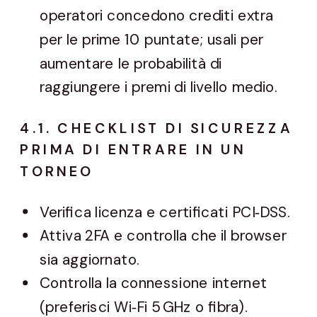
operatori concedono crediti extra
per le prime 10 puntate; usali per
aumentare le probabilità di
raggiungere i premi di livello medio.
4.1. CHECKLIST DI SICUREZZA
PRIMA DI ENTRARE IN UN
TORNEO
Verifica licenza e certificati PCI‑DSS.
Attiva 2FA e controlla che il browser
sia aggiornato.
Controlla la connessione internet
(preferisci Wi‑Fi 5 GHz o fibra).