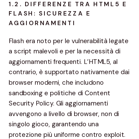
1.2. DIFFERENZE TRA HTML5 E
FLASH: SICUREZZA E
AGGIORNAMENTI
Flash era noto per le vulnerabilità legate
a script malevoli e per la necessità di
aggiornamenti frequenti. L’HTML5, al
contrario, è supportato nativamente dai
browser moderni, che includono
sandboxing e politiche di Content
Security Policy. Gli aggiornamenti
avvengono a livello di browser, non di
singolo gioco, garantendo una
protezione più uniforme contro exploit.