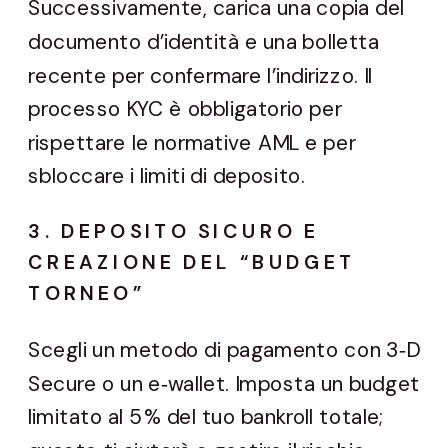
Successivamente, carica una copia del
documento d’identità e una bolletta
recente per confermare l’indirizzo. Il
processo KYC è obbligatorio per
rispettare le normative AML e per
sbloccare i limiti di deposito.
3. DEPOSITO SICURO E
CREAZIONE DEL “BUDGET
TORNEO”
Scegli un metodo di pagamento con 3‑D
Secure o un e‑wallet. Imposta un budget
limitato al 5 % del tuo bankroll totale;