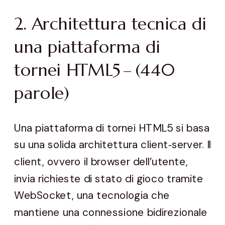
2. Architettura tecnica di
una piattaforma di
tornei HTML5 – (440
parole)
Una piattaforma di tornei HTML5 si basa
su una solida architettura client‑server. Il
client, ovvero il browser dell’utente,
invia richieste di stato di gioco tramite
WebSocket, una tecnologia che
mantiene una connessione bidirezionale