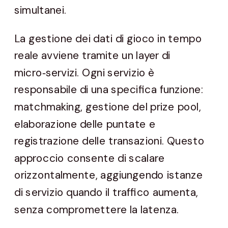
simultanei.
La gestione dei dati di gioco in tempo
reale avviene tramite un layer di
micro‑servizi. Ogni servizio è
responsabile di una specifica funzione:
matchmaking, gestione del prize pool,
elaborazione delle puntate e
registrazione delle transazioni. Questo
approccio consente di scalare
orizzontalmente, aggiungendo istanze
di servizio quando il traffico aumenta,
senza compromettere la latenza.