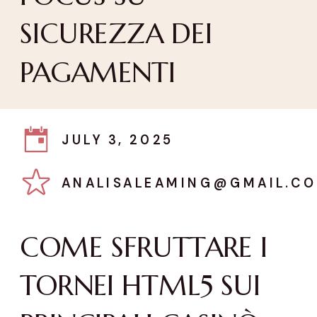
SICUREZZA DEI
PAGAMENTI
JULY 3, 2025
ANALISALEAMING@GMAIL.C
COME SFRUTTARE I
TORNEI HTML5 SUI