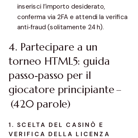
inserisci l’importo desiderato,
conferma via 2FA e attendi la verifica
anti‑fraud (solitamente 24 h).
4. Partecipare a un
torneo HTML5: guida
passo‑passo per il
giocatore principiante –
(420 parole)
1. SCELTA DEL CASINÒ E
VERIFICA DELLA LICENZA