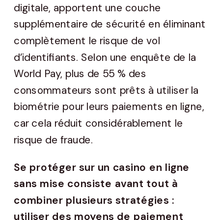
digitale, apportent une couche
supplémentaire de sécurité en éliminant
complètement le risque de vol
d’identifiants. Selon une enquête de la
World Pay, plus de 55 % des
consommateurs sont prêts à utiliser la
biométrie pour leurs paiements en ligne,
car cela réduit considérablement le
risque de fraude.
Se protéger sur un casino en ligne
sans mise consiste avant tout à
combiner plusieurs stratégies :
utiliser des moyens de paiement