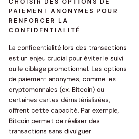
CHOISIR DES OPTIONS DE
PAIEMENT ANONYMES POUR
RENFORCER LA
CONFIDENTIALITÉ
La confidentialité lors des transactions
est un enjeu crucial pour éviter le suivi
ou le ciblage promotionnel. Les options
de paiement anonymes, comme les
cryptomonnaies (ex. Bitcoin) ou
certaines cartes dématérialisées,
offrent cette capacité. Par exemple,
Bitcoin permet de réaliser des
transactions sans divulguer