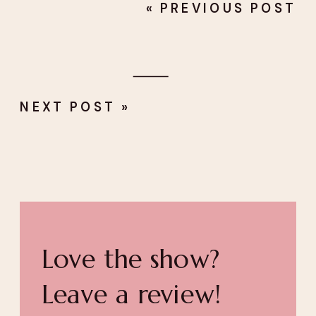
«
PREVIOUS POST
NEXT POST
»
Love the show?
Leave a review!