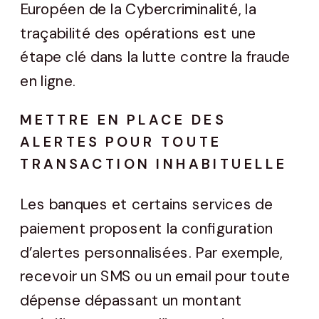
Européen de la Cybercriminalité, la
traçabilité des opérations est une
étape clé dans la lutte contre la fraude
en ligne.
METTRE EN PLACE DES
ALERTES POUR TOUTE
TRANSACTION INHABITUELLE
Les banques et certains services de
paiement proposent la configuration
d’alertes personnalisées. Par exemple,
recevoir un SMS ou un email pour toute
dépense dépassant un montant