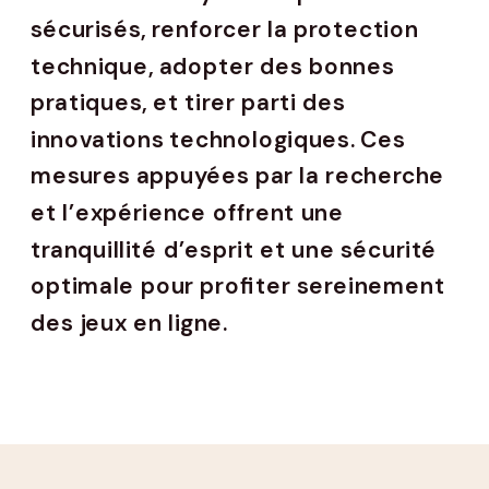
sécurisés, renforcer la protection
technique, adopter des bonnes
pratiques, et tirer parti des
innovations technologiques. Ces
mesures appuyées par la recherche
et l’expérience offrent une
tranquillité d’esprit et une sécurité
optimale pour profiter sereinement
des jeux en ligne.