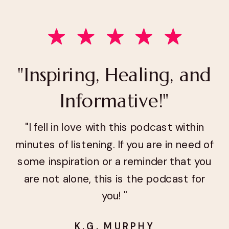
"Inspiring, Healing, and
Informative!"
"I fell in love with this podcast within
minutes of listening. If you are in need of
some inspiration or a reminder that you
are not alone, this is the podcast for
you! "
K.G. MURPHY