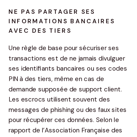
NE PAS PARTAGER SES
INFORMATIONS BANCAIRES
AVEC DES TIERS
Une règle de base pour sécuriser ses
transactions est de ne jamais divulguer
ses identifiants bancaires ou ses codes
PIN à des tiers, même en cas de
demande supposée de support client.
Les escrocs utilisent souvent des
messages de phishing ou des faux sites
pour récupérer ces données. Selon le
rapport de l’Association Française des