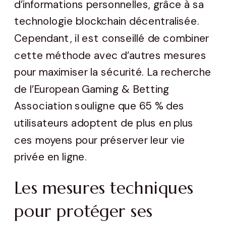
d’informations personnelles, grâce à sa
technologie blockchain décentralisée.
Cependant, il est conseillé de combiner
cette méthode avec d’autres mesures
pour maximiser la sécurité. La recherche
de l’European Gaming & Betting
Association souligne que 65 % des
utilisateurs adoptent de plus en plus
ces moyens pour préserver leur vie
privée en ligne.
Les mesures techniques
pour protéger ses