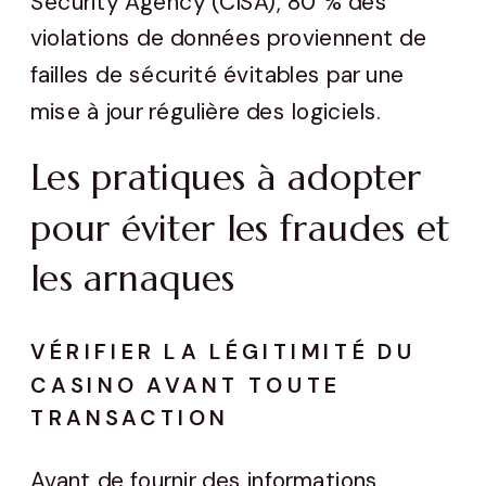
Security Agency (CISA), 80 % des
violations de données proviennent de
failles de sécurité évitables par une
mise à jour régulière des logiciels.
Les pratiques à adopter
pour éviter les fraudes et
les arnaques
VÉRIFIER LA LÉGITIMITÉ DU
CASINO AVANT TOUTE
TRANSACTION
Avant de fournir des informations