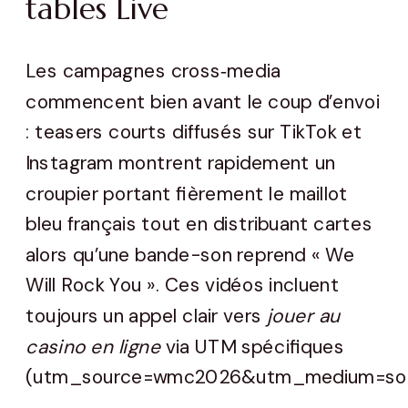
tables Live
Les campagnes cross‑media
commencent bien avant le coup d’envoi
: teasers courts diffusés sur TikTok et
Instagram montrent rapidement un
croupier portant fièrement le maillot
bleu français tout en distribu­ant cartes
alors qu’une bande-son reprend « We
Will Rock You ». Ces vidéos incluent
toujours un appel clair vers
jouer au
casino en ligne
via UTM spécifiques
(
utm_source=wmc2026&utm_medium=soci