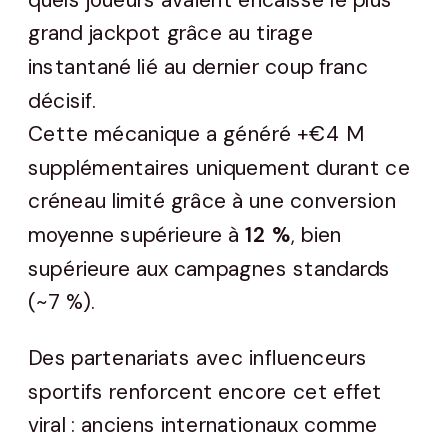
grand jackpot grâce au tirage
instantané lié au dernier coup franc
décisif.
Cette mécanique a généré +€4 M
supplémentaires uniquement durant ce
créneau limité grâce à une conversion
moyenne supérieure à
12 %
, bien
supérieure aux campagnes standards
(~7 %).
Des partenariats avec influenceurs
sportifs renforcent encore cet effet
viral : anciens internationaux comme