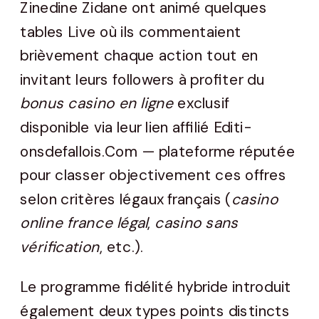
Zinedine Zidane ont animé quelques
tables Live où ils commentaient
brièvement chaque action tout en
invitant leurs followers à profiter du
bonus casino en ligne
exclusif
disponible via leur lien affilié Editi­
onsdefallois.Com — plateforme réputée
pour classer objectivement ces offres
selon critères légaux français (
casino
online france légal
,
casino sans
vérification
, etc.).
Le programme fidélité hybride introduit
également deux types points distincts