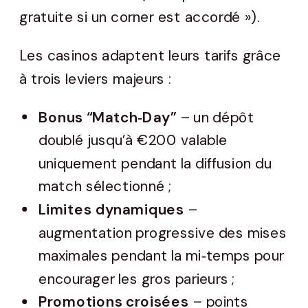
gratuite si un corner est accordé »).
Les casinos adaptent leurs tarifs grâce
à trois leviers majeurs :
Bonus “Match‑Day”
– un dépôt
doublé jusqu’à €200 valable
uniquement pendant la diffusion du
match sélectionné ;
Limites dynamiques
–
augmentation progressive des mises
maximales pendant la mi‑temps pour
encourager les gros parieurs ;
Promotions croisées
– points