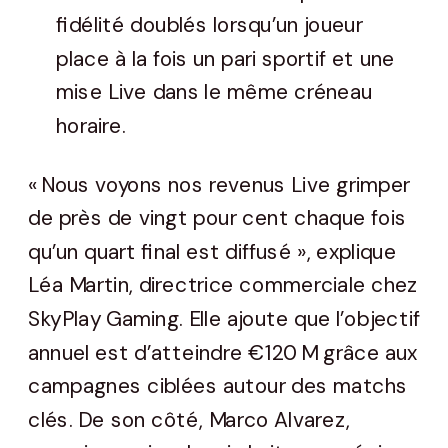
fidélité doublés lorsqu’un joueur
place à la fois un pari sportif et une
mise Live dans le même créneau
horaire.
« Nous voyons nos revenus Live grimper
de près de vingt pour cent chaque fois
qu’un quart final est diffusé », explique
Léa Martin, directrice commerciale chez
SkyPlay Gaming. Elle ajoute que l’objectif
annuel est d’atteindre €120 M grâce aux
campagnes ciblées autour des matchs
clés. De son côté, Marco Alvarez,