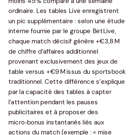
moins 45 % comparé à une semaine
ordinaire. Les tables Live enregistrent
un pic supplémentaire : selon une étude
interne fournie par le groupe BetLive,
chaque match décisif génère +€3,8 M
de chiffre d’affaires additionnel
provenant exclusivement des jeux de
table versus +€9 M issus du sportsbook
traditionnel. Cette différence s’explique
par la capacité des tables à capter
l’attention pendant les pauses
publicitaires et à proposer des
micro‑bonus instantanés liés aux
actions du match (exemple : « mise