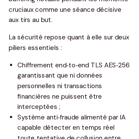
cruciaux comme une séance décisive
aux tirs au but.
La sécurité repose quant à elle sur deux
piliers essentiels :
Chiffrement end‑to‑end TLS AES‑256
garantissant que ni données
personnelles ni transactions
financières ne puissent être
interceptées ;
Système anti‑fraude alimenté par IA
capable détecter en temps réel
toute tentative de collusion entre