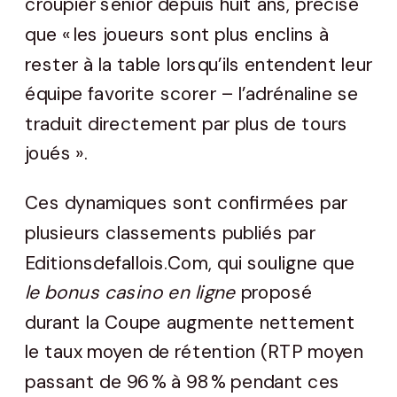
croupier senior depuis huit ans, précise
que « les joueurs sont plus enclins à
rester à la table lorsqu’ils entendent leur
équipe favorite scorer – l’adrénaline se
traduit directement par plus de tours
joués ».
Ces dynamiques sont confirmées par
plusieurs classements publiés par
Editionsdefallois.Com, qui souligne que
le bonus casino en ligne
proposé
durant la Coupe augmente nettement
le taux moyen de rétention (RTP moyen
passant de 96 % à 98 % pendant ces