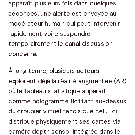
apparaît plusieurs fois dans quelques
secondes, une alerte est envoyée au
modérateur humain qui peut intervenir
rapidement voire suspendre
temporairement le canal discussion
concerné.
À long terme, plusieurs acteurs
explorent déjà la réalité augmentée (AR)
où le tableau statistique apparaît
comme hologramme flottant au-dessus
du croupier virtuel tandis que celui-ci
distribue physiquement ses cartes via
caméra depth sensor intégrée dans le