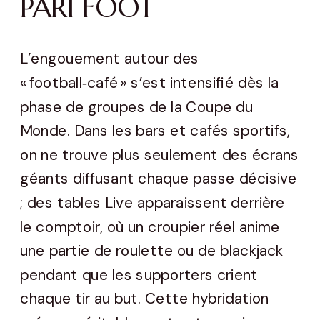
PARI FOOT
L’engouement autour des
« football‑café » s’est intensifié dès la
phase de groupes de la Coupe du
Monde. Dans les bars et cafés sportifs,
on ne trouve plus seulement des écrans
géants diffusant chaque passe décisive
; des tables Live apparaissent derrière
le comptoir, où un croupier réel anime
une partie de roulette ou de blackjack
pendant que les supporters crient
chaque tir au but. Cette hybridation