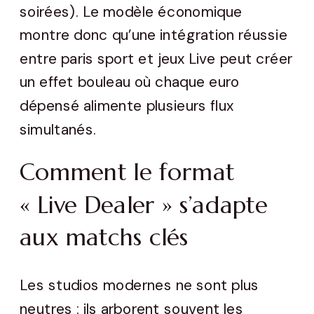
soirées). Le modèle économique
montre donc qu’une intégration réussie
entre paris sport et jeux Live peut créer
un effet bouleau où chaque euro
dépensé alimente plusieurs flux
simultanés.
Comment le format
« Live Dealer » s’adapte
aux matchs clés
Les studios modernes ne sont plus
neutres : ils arborent souvent les