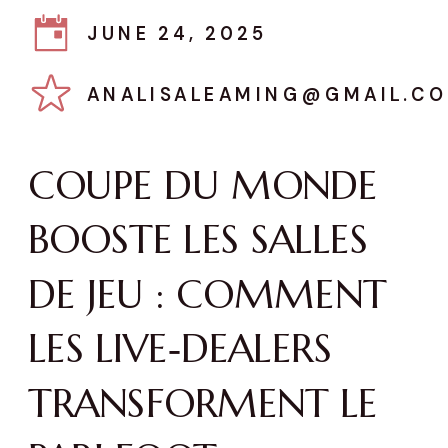
JUNE 24, 2025
ANALISALEAMING@GMAIL.C
COUPE DU MONDE
BOOSTE LES SALLES
DE JEU : COMMENT
LES LIVE‑DEALERS
TRANSFORMENT LE