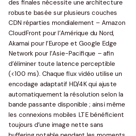
des finales nécessite une architecture
robuste basée sur plusieurs couches
CDN réparties mondialement – Amazon
CloudFront pour l’Amérique du Nord,
Akamai pour l’Europe et Google Edge
Network pour l’Asie-Pacifique – afin
d’éliminer toute latence perceptible
(<100 ms). Chaque flux vidéo utilise un
encodage adaptatif HD/4K qui ajuste
automatiquement la résolution selon la
bande passante disponible ; ainsi même
les connexions mobiles LTE bénéficient
toujours d’une image nette sans
buffering notable pendant les moments