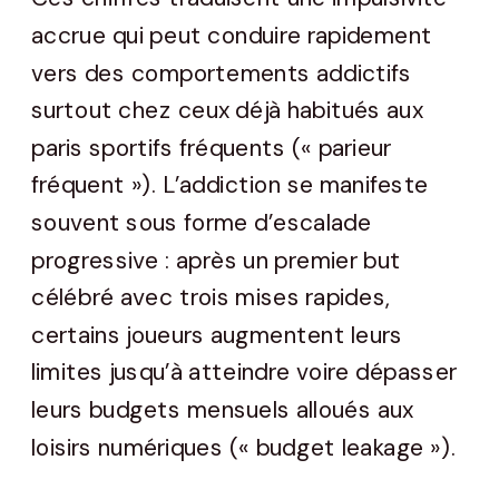
accrue qui peut conduire rapidement
vers des comportements addictifs
surtout chez ceux déjà habitués aux
paris sportifs fréquents (« parieur
fréquent »). L’addiction se manifeste
souvent sous forme d’escalade
progressive : après un premier but
célébré avec trois mises rapides,
certains joueurs augmentent leurs
limites jusqu’à atteindre voire dépasser
leurs budgets mensuels alloués aux
loisirs numériques (« budget leakage »).