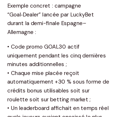
Exemple concret : campagne
“Goal‑Dealer” lancée par LuckyBet
durant la demi-finale Espagne–
Allemagne :
• Code promo GOAL30 actif
uniquement pendant les cinq dernières
minutes additionnelles ;
• Chaque mise placée reçoit
automatiquement +30 % sous forme de
crédits bonus utilisables soit sur
roulette soit sur betting market ;
• Un leaderboard affichait en temps réel
quels joueurs avaient encaissé le plus