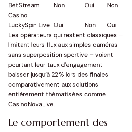
BetStream
Non
Oui
Non
Casino
LuckySpin Live
Oui
Non
Oui
Les opérateurs qui restent classiques –
limitant leurs flux aux simples caméras
sans superposition sportive – voient
pourtant leur taux d’engagement
baisser jusqu’à 22 % lors des finales
comparativement aux solutions
entièrement thématisées comme
CasinoNovaLive.
Le comportement des