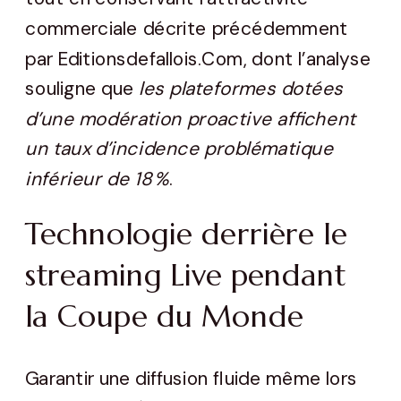
commerciale décrite précédemment
par Editionsdefallois.Com, dont l’analyse
souligne que
les plateformes dotées
d’une modération proactive affichent
un taux d’incidence problématique
inférieur de 18 %
.
Technologie derrière le
streaming Live pendant
la Coupe du Monde
Garantir une diffusion fluide même lors