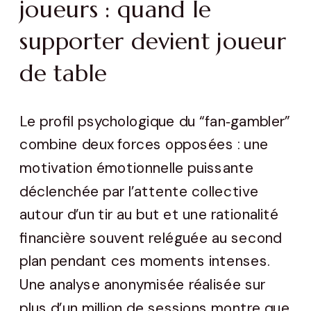
joueurs : quand le
supporter devient joueur
de table
Le profil psychologique du “fan‑gambler”
combine deux forces opposées : une
motivation émotionnelle puissante
déclenchée par l’attente collective
autour d’un tir au but et une rationalité
financière souvent reléguée au second
plan pendant ces moments intenses.
Une analyse anonymisée réalisée sur
plus d’un million de sessions montre que