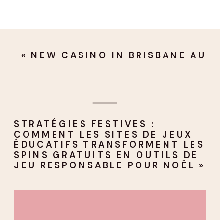
«
NEW CASINO IN BRISBANE AU
STRATÉGIES FESTIVES :
COMMENT LES SITES DE JEUX
ÉDUCATIFS TRANSFORMENT LES
SPINS GRATUITS EN OUTILS DE
JEU RESPONSABLE POUR NOËL
»