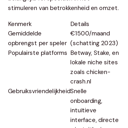
stimuleren van betrokkenheid en omzet.
Kenmerk
Details
Gemiddelde
€1500/maand
opbrengst per speler
(schatting 2023)
Populairste platforms
Betway, Stake, en
lokale niche sites
zoals chicken-
crash.nl
Gebruiksvriendelijkheid
Snelle
onboarding,
intuïtieve
interface, directe