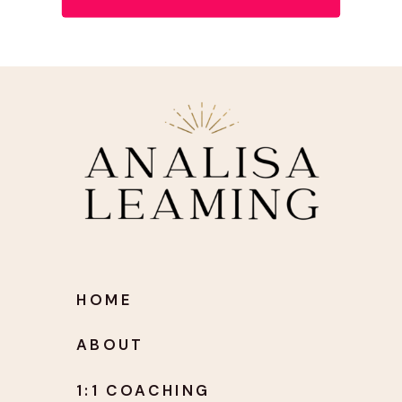
HOME
ABOUT
1:1 COACHING