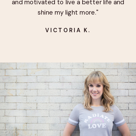
and motivated to live a better life and
shine my light more."
VICTORIA K.