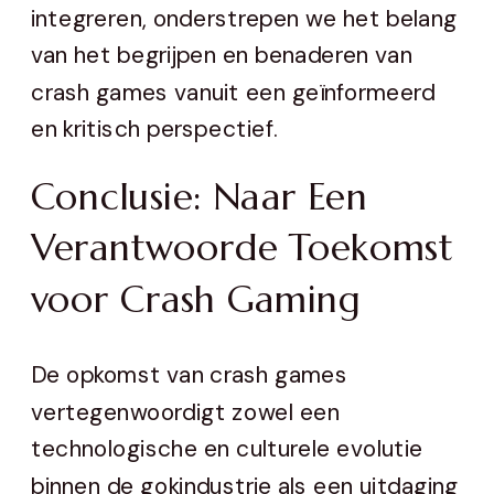
integreren, onderstrepen we het belang
van het begrijpen en benaderen van
crash games vanuit een geïnformeerd
en kritisch perspectief.
Conclusie: Naar Een
Verantwoorde Toekomst
voor Crash Gaming
De opkomst van crash games
vertegenwoordigt zowel een
technologische en culturele evolutie
binnen de gokindustrie als een uitdaging