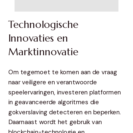
Technologische
Innovaties en
Marktinnovatie
Om tegemoet te komen aan de vraag
naar veiligere en verantwoorde
speelervaringen, investeren platformen
in geavanceerde algoritmes die
gokverslaving detecteren en beperken.
Daarnaast wordt het gebruik van
blockchain-technologie en