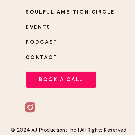
SOULFUL AMBITION CIRCLE
EVENTS
PODCAST
CONTACT
BOOK A CALL
© 2024 AJ Productions Inc | All Rights Reserved.