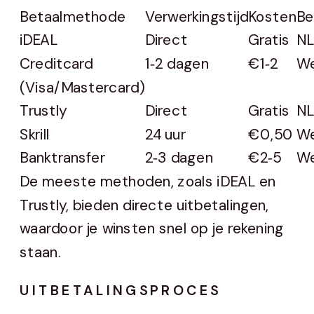
Betaalmethode
Verwerkingstijd
Kosten
Be
iDEAL
Direct
Gratis
NL
Creditcard
1‑2 dagen
€1‑2
We
(Visa/Mastercard)
Trustly
Direct
Gratis
NL
Skrill
24 uur
€0,50
We
Banktransfer
2‑3 dagen
€2‑5
We
De meeste methoden, zoals iDEAL en
Trustly, bieden directe uitbetalingen,
waardoor je winsten snel op je rekening
staan.
UITBETALINGSPROCES