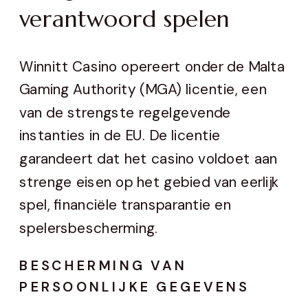
verantwoord spelen
Winnitt Casino opereert onder de Malta
Gaming Authority (MGA) licentie, een
van de strengste regelgevende
instanties in de EU. De licentie
garandeert dat het casino voldoet aan
strenge eisen op het gebied van eerlijk
spel, financiële transparantie en
spelersbescherming.
BESCHERMING VAN
PERSOONLIJKE GEGEVENS