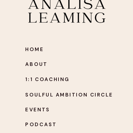
HOME
ABOUT
1:1 COACHING
SOULFUL AMBITION CIRCLE
EVENTS
PODCAST