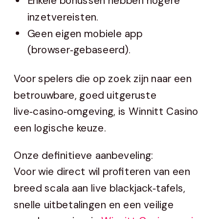
Enkele bonussen hebben hogere
inzetvereisten.
Geen eigen mobiele app
(browser‑gebaseerd).
Voor spelers die op zoek zijn naar een
betrouwbare, goed uitgeruste
live‑casino‑omgeving, is Winnitt Casino
een logische keuze.
Onze definitieve aanbeveling:
Voor wie direct wil profiteren van een
breed scala aan live blackjack‑tafels,
snelle uitbetalingen en een veilige