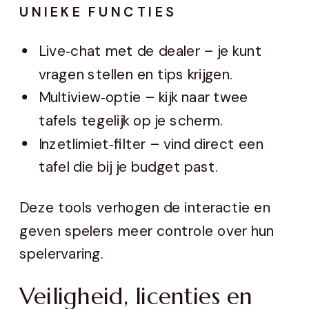
UNIEKE FUNCTIES
Live‑chat met de dealer – je kunt
vragen stellen en tips krijgen.
Multiview‑optie – kijk naar twee
tafels tegelijk op je scherm.
Inzetlimiet‑filter – vind direct een
tafel die bij je budget past.
Deze tools verhogen de interactie en
geven spelers meer controle over hun
spelervaring.
Veiligheid, licenties en