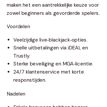
maken het een aantrekkelijke keuze voor
zowel beginners als gevorderde spelers.
Voordelen
Veelzijdige live‑blackjack‑opties.
Snelle uitbetalingen via iDEAL en
Trustly.
Sterke beveiliging en MGA‑licentie.
24/7 klantenservice met korte
responstijden.
Nadelen