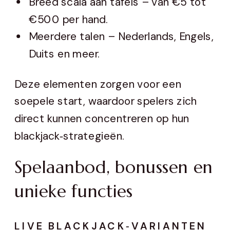
Breed scala aan tafels – van €5 tot
€500 per hand.
Meerdere talen – Nederlands, Engels,
Duits en meer.
Deze elementen zorgen voor een
soepele start, waardoor spelers zich
direct kunnen concentreren op hun
blackjack‑strategieën.
Spelaanbod, bonussen en
unieke functies
LIVE BLACKJACK‑VARIANTEN