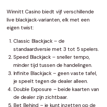
Winnitt Casino biedt vijf verschillende
live blackjack‑varianten, elk met een
eigen twist:
Classic Blackjack – de
standaardversie met 3 tot 5 spelers.
Speed Blackjack – sneller tempo,
minder tijd tussen de handelingen.
Infinite Blackjack – geen vaste tafel,
je speelt tegen de dealer alleen.
Double Exposure – beide kaarten van
de dealer zijn zichtbaar.
Bet Behind – je kunt inzetten op de