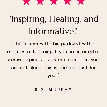
"Inspiring, Healing, and
Informative!"
"I fell in love with this podcast within
minutes of listening. If you are in need of
some inspiration or a reminder that you
are not alone, this is the podcast for
you! "
K.G. MURPHY