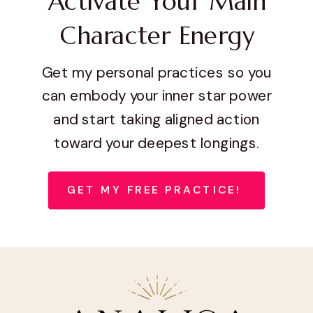
Activate Your Main
Character Energy
Get my personal practices so you
can embody your inner star power
and start taking aligned action
toward your deepest longings.
GET MY FREE PRACTICE!