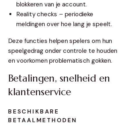
blokkeren van je account.
Reality checks – periodieke
meldingen over hoe lang je speelt.
Deze functies helpen spelers om hun
speelgedrag onder controle te houden
en voorkomen problematisch gokken.
Betalingen, snelheid en
klantenservice
BESCHIKBARE
BETAALMETHODEN