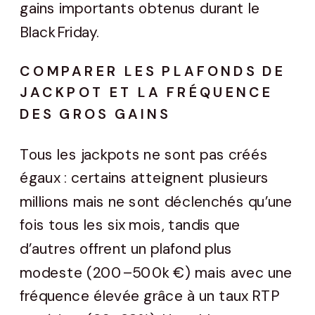
gains importants obtenus durant le
Black Friday.
COMPARER LES PLAFONDS DE
JACKPOT ET LA FRÉQUENCE
DES GROS GAINS
Tous les jackpots ne sont pas créés
égaux : certains atteignent plusieurs
millions mais ne sont déclenchés qu’une
fois tous les six mois, tandis que
d’autres offrent un plafond plus
modeste (200–500k €) mais avec une
fréquence élevée grâce à un taux RTP