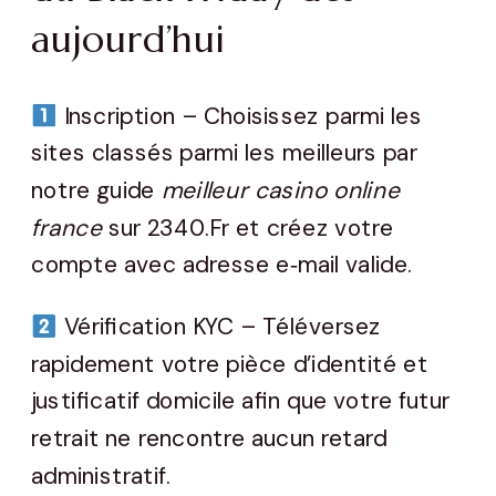
aujourd’hui
Inscription – Choisissez parmi les
sites classés parmi les meilleurs par
notre guide
meilleur casino online
france
sur 2340.Fr et créez votre
compte avec adresse e‑mail valide.
Vérification KYC – Téléversez
rapidement votre pièce d’identité et
justificatif domicile afin que votre futur
retrait ne rencontre aucun retard
administratif.