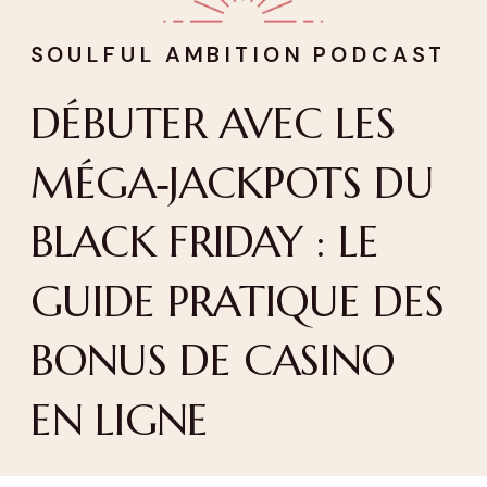
SOULFUL AMBITION PODCAST
DÉBUTER AVEC LES
MÉGA‑JACKPOTS DU
BLACK FRIDAY : LE
GUIDE PRATIQUE DES
BONUS DE CASINO
EN LIGNE