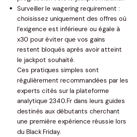
Surveiller le wagering requirement :
choisissez uniquement des offres où
l’exigence est inférieure ou égale à
x30 pour éviter que vos gains
restent bloqués après avoir atteint
le jackpot souhaité.
Ces pratiques simples sont
régulièrement recommandées par les
experts cités sur la plateforme
analytique 2340.Fr dans leurs guides
destinés aux débutants cherchant
une première expérience réussie lors
du Black Friday.