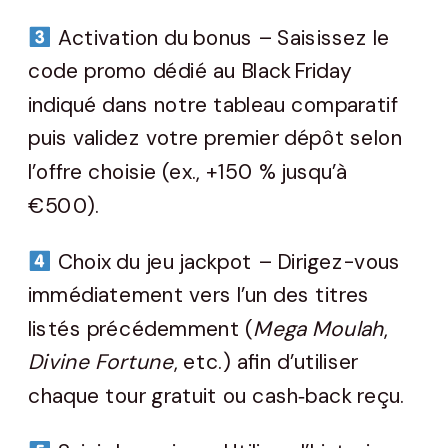
Activation du bonus – Saisissez le
code promo dédié au Black Friday
indiqué dans notre tableau comparatif
puis validez votre premier dépôt selon
l’offre choisie (ex., +150 % jusqu’à
€500).
Choix du jeu jackpot – Dirigez-vous
immédiatement vers l’un des titres
listés précédemment (
Mega Moulah
,
Divine Fortune
, etc.) afin d’utiliser
chaque tour gratuit ou cash‑back reçu.