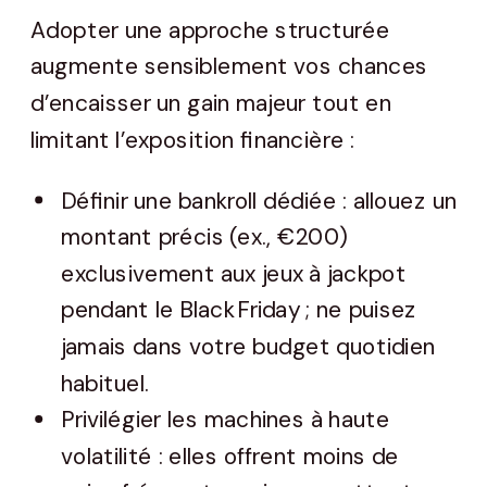
Adopter une approche structurée
augmente sensiblement vos chances
d’encaisser un gain majeur tout en
limitant l’exposition financière :
Définir une bankroll dédiée : allouez un
montant précis (ex., €200)
exclusivement aux jeux à jackpot
pendant le Black Friday ; ne puisez
jamais dans votre budget quotidien
habituel.
Privilégier les machines à haute
volatilité : elles offrent moins de