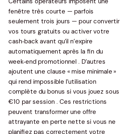
Certains opérateurs imposent une
fenêtre très courte — parfois
seulement trois jours — pour convertir
vos tours gratuits ou activer votre
cash‑back avant qu’il n’expire
automatiquement après la fin du
week‑end promotionnel . D’autres
ajoutent une clause « mise minimale »
qui rend impossible l’utilisation
complète du bonus si vous jouez sous
€10 par session . Ces restrictions
peuvent transformer une offre
attrayante en perte nette si vous ne
planifiez pas correctement votre