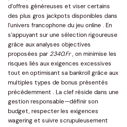
d’offres généreuses et viser certains
des plus gros jackpots disponibles dans
l’univers francophone du jeu online . En
s’appuyant sur une sélection rigoureuse
grâce aux analyses objectives
proposées par
2340.Fr
, on minimise les
risques liés aux exigences excessives
tout en optimisant sa bankroll grâce aux
multiples types de bonus présentés
précédemment . La clef réside dans une
gestion responsable—définir son
budget, respecter les exigences
wagering et suivre scrupuleusement