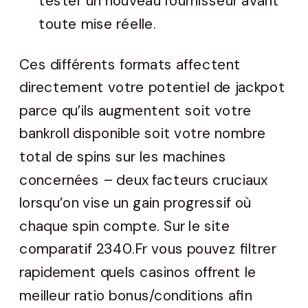
tester un nouveau fournisseur avant
toute mise réelle.
Ces différents formats affectent
directement votre potentiel de jackpot
parce qu’ils augmentent soit votre
bankroll disponible soit votre nombre
total de spins sur les machines
concernées – deux facteurs cruciaux
lorsqu’on vise un gain progressif où
chaque spin compte. Sur le site
comparatif 2340.Fr vous pouvez filtrer
rapidement quels casinos offrent le
meilleur ratio bonus/conditions afin