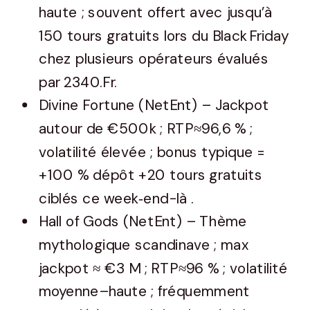
haute ; souvent offert avec jusqu’à
150 tours gratuits lors du Black Friday
chez plusieurs opérateurs évalués
par 2340.Fr.
Divine Fortune (NetEnt) – Jackpot
autour de €500k ; RTP≈96,6 % ;
volatilité élevée ; bonus typique =
+100 % dépôt +20 tours gratuits
ciblés ce week‑end-là .
Hall of Gods (NetEnt) – Thème
mythologique scandinave ; max
jackpot ≈ €3 M ; RTP≈96 % ; volatilité
moyenne–haute ; fréquemment