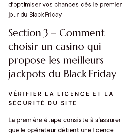
d’optimiser vos chances dès le premier
jour du Black Friday.
Section 3 – Comment
choisir un casino qui
propose les meilleurs
jackpots du Black Friday
VÉRIFIER LA LICENCE ET LA
SÉCURITÉ DU SITE
La première étape consiste à s’assurer
que le opérateur détient une licence