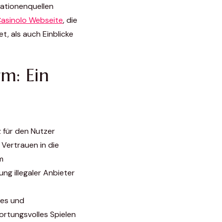
mationenquellen
asinolo Webseite
, die
t, als auch Einblicke
m: Ein
 für den Nutzer
Vertrauen in die
m
ng illegaler Anbieter
es und
rtungsvolles Spielen