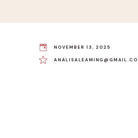
NOVEMBER 13, 2025
ANALISALEAMING@GMAIL.C