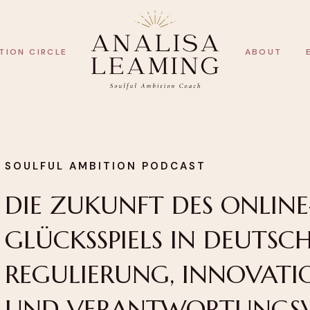
TION CIRCLE
ABOUT
SOULFUL AMBITION PODCAST
DIE ZUKUNFT DES ONLINE
GLÜCKSSPIELS IN DEUTSC
REGULIERUNG, INNOVATI
UND VERANTWORTUNGSV