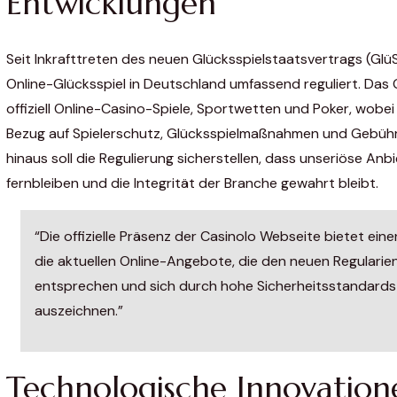
Entwicklungen
Seit Inkrafttreten des neuen Glücksspielstaatsvertrags (Gl
Online-Glücksspiel in Deutschland umfassend reguliert. Das
offiziell Online-Casino-Spiele, Sportwetten und Poker, wobe
Bezug auf Spielerschutz, Glücksspielmaßnahmen und Gebühr
hinaus soll die Regulierung sicherstellen, dass unseriöse An
fernbleiben und die Integrität der Branche gewahrt bleibt.
“Die offizielle Präsenz der Casinolo Webseite bietet einen
die aktuellen Online-Angebote, die den neuen Regularie
entsprechen und sich durch hohe Sicherheitsstandards
auszeichnen.”
Technologische Innovation