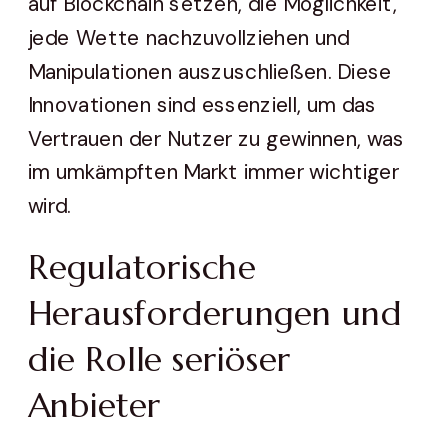
auf Blockchain setzen, die Möglichkeit,
jede Wette nachzuvollziehen und
Manipulationen auszuschließen. Diese
Innovationen sind essenziell, um das
Vertrauen der Nutzer zu gewinnen, was
im umkämpften Markt immer wichtiger
wird.
Regulatorische
Herausforderungen und
die Rolle seriöser
Anbieter