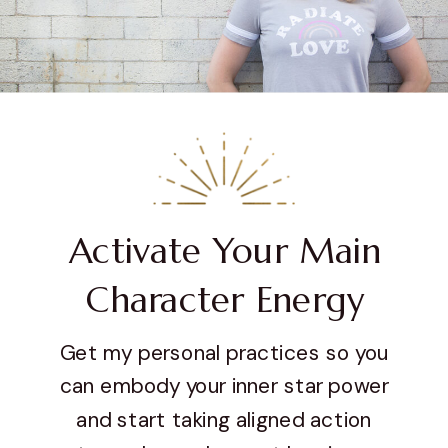
Activate Your Main
Character Energy
Get my personal practices so you
can embody your inner star power
and start taking aligned action