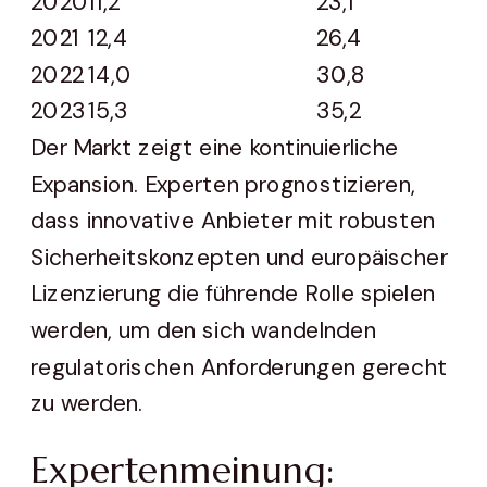
2020
11,2
23,1
2021
12,4
26,4
2022
14,0
30,8
2023
15,3
35,2
Der Markt zeigt eine kontinuierliche
Expansion. Experten prognostizieren,
dass innovative Anbieter mit robusten
Sicherheitskonzepten und europäischer
Lizenzierung die führende Rolle spielen
werden, um den sich wandelnden
regulatorischen Anforderungen gerecht
zu werden.
Expertenmeinung: