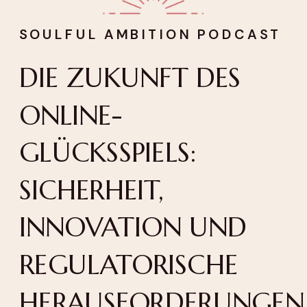
SOULFUL AMBITION PODCAST
DIE ZUKUNFT DES
ONLINE-
GLÜCKSSPIELS:
SICHERHEIT,
INNOVATION UND
REGULATORISCHE
HERAUSFORDERUNGEN