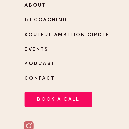
ABOUT
1:1 COACHING
SOULFUL AMBITION CIRCLE
EVENTS
PODCAST
CONTACT
BOOK A CALL