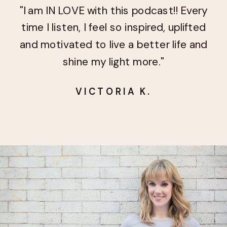
"I am IN LOVE with this podcast!! Every
time I listen, I feel so inspired, uplifted
and motivated to live a better life and
shine my light more."
VICTORIA K.