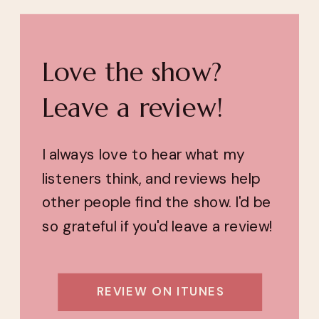
Love the show?
Leave a review!
I always love to hear what my
listeners think, and reviews help
other people find the show. I'd be
so grateful if you'd leave a review!
REVIEW ON ITUNES