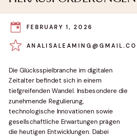
FEBRUARY 1, 2026
ANALISALEAMING@GMAIL.C
Die Glücksspielbranche im digitalen
Zeitalter befindet sich in einem
tiefgreifenden Wandel. Insbesondere die
zunehmende Regulierung,
technologische Innovationen sowie
gesellschaftliche Erwartungen prägen
die heutigen Entwicklungen. Dabei