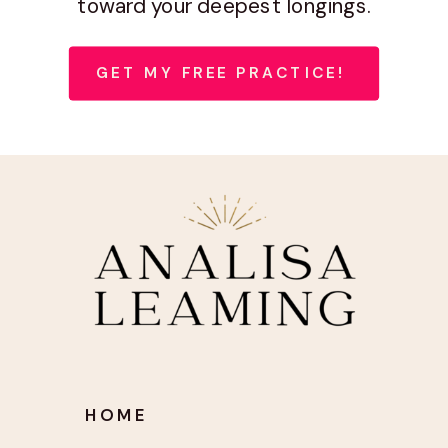
toward your deepest longings.
GET MY FREE PRACTICE!
HOME