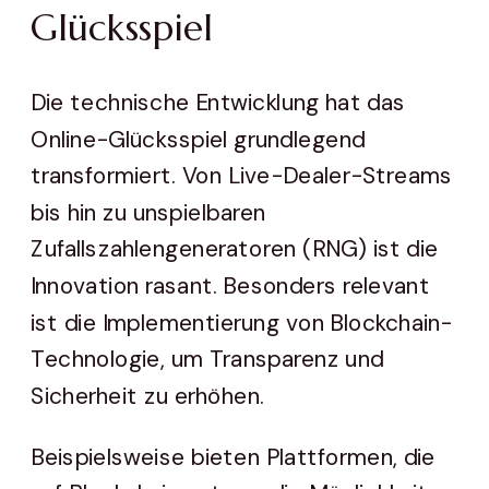
Glücksspiel
Die technische Entwicklung hat das
Online-Glücksspiel grundlegend
transformiert. Von Live-Dealer-Streams
bis hin zu unspielbaren
Zufallszahlengeneratoren (RNG) ist die
Innovation rasant. Besonders relevant
ist die Implementierung von Blockchain-
Technologie, um Transparenz und
Sicherheit zu erhöhen.
Beispielsweise bieten Plattformen, die