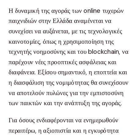
Η δυναμική της αγοράς των online τυχερών
παιχνιδιών στην Ελλάδα αναμένεται να
συνεχίσει να αυξάνεται, με τις τεχνολογικές
καινοτομίες, όπως η χρησιμοποίηση της
τεχνητής νοημοσύνης και του blockchain, να
παρέχουν νέες προοπτικές ασφάλειας και
διαφάνεια. Εξίσου σημαντικό, η εποπτεία και
η διασφάλιση της νομιμότητας θα συνεχίσουν
να αποτελούν πυλώνες για την εμπιστοσύνη
των παικτών και την ανάπτυξη της αγοράς.
Για όσους ενδιαφέρονται να ενημερωθούν
περαιτέρω, η αξιοπιστία και η εγκυρότητα