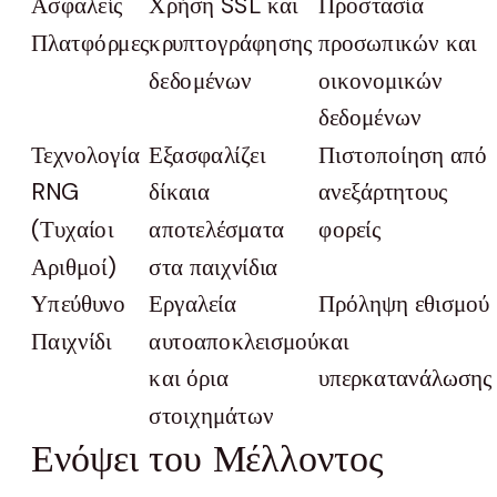
Ασφαλείς
Χρήση SSL και
Προστασία
Πλατφόρμες
κρυπτογράφησης
προσωπικών και
δεδομένων
οικονομικών
δεδομένων
Τεχνολογία
Εξασφαλίζει
Πιστοποίηση από
RNG
δίκαια
ανεξάρτητους
(Τυχαίοι
αποτελέσματα
φορείς
Αριθμοί)
στα παιχνίδια
Υπεύθυνο
Εργαλεία
Πρόληψη εθισμού
Παιχνίδι
αυτοαποκλεισμού
και
και όρια
υπερκατανάλωσης
στοιχημάτων
Ενόψει του Μέλλοντος