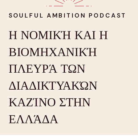
SOULFUL AMBITION PODCAST
Η ΝΟΜΙΚΉ ΚΑΙ Η
ΒΙΟΜΗΧΑΝΙΚΉ
ΠΛΕΥΡΆ ΤΩΝ
ΔΙΑΔΙΚΤΥΑΚΏΝ
ΚΑΖΊΝΟ ΣΤΗΝ
ΕΛΛΆΔΑ