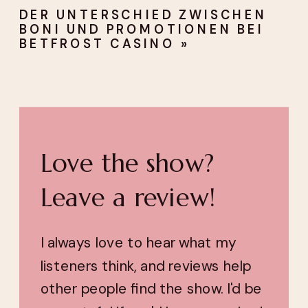
DER UNTERSCHIED ZWISCHEN
BONI UND PROMOTIONEN BEI
BETFROST CASINO
»
Love the show?
Leave a review!
I always love to hear what my
listeners think, and reviews help
other people find the show. I'd be