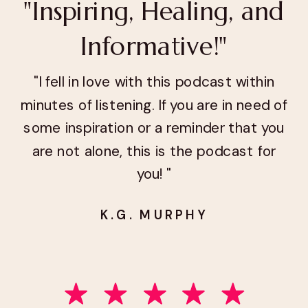
"Inspiring, Healing, and
Informative!"
"I fell in love with this podcast within
minutes of listening. If you are in need of
some inspiration or a reminder that you
are not alone, this is the podcast for
you! "
K.G. MURPHY