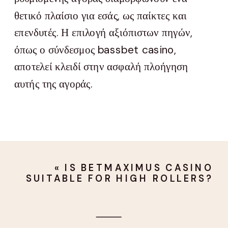
θετικό πλαίσιο για εσάς, ως παίκτες και
επενδυτές. Η επιλογή αξιόπιστων πηγών,
όπως ο σύνδεσμος bassbet casino,
αποτελεί κλειδί στην ασφαλή πλοήγηση
αυτής της αγοράς.
«
IS BETMAXIMUS CASINO
SUITABLE FOR HIGH ROLLERS?