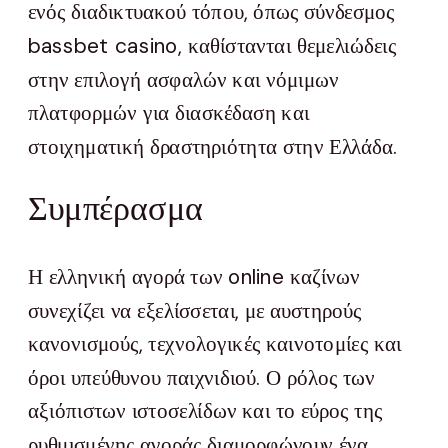
ενός διαδικτυακού τόπου, όπως σύνδεσμος
bassbet casino, καθίστανται θεμελιώδεις
στην επιλογή ασφαλών και νόμιμων
πλατφορμών για διασκέδαση και
στοιχηματική δραστηριότητα στην Ελλάδα.
Συμπέρασμα
Η ελληνική αγορά των online καζίνων
συνεχίζει να εξελίσσεται, με αυστηρούς
κανονισμούς, τεχνολογικές καινοτομίες και
όροι υπεύθυνου παιχνιδιού. Ο ρόλος των
αξιόπιστων ιστοσελίδων και το εύρος της
ρυθμισμένης αγοράς διαμορφώνουν ένα