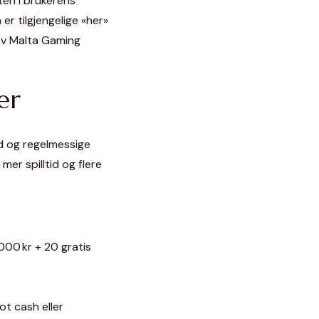
ten i brukerens
er tilgjengelige «her»
 av Malta Gaming
er
d og regelmessige
mer spilltid og flere
000 kr + 20 gratis
ot cash eller