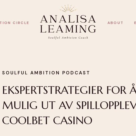
TION CIRCLE
ABOUT
SOULFUL AMBITION PODCAST
EKSPERTSTRATEGIER FOR 
MULIG UT AV SPILLOPPLEV
COOLBET CASINO