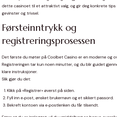
dette casinoet til et attraktivt valg, og gir deg konkrete tip
gevinster og trivsel.
Førsteinntrykk og
registreringsprosessen
Det første du møter på Coolbet Casino er en moderne og ove
Registreringen tar kun noen minutter, og du blir guidet gjen
klare instruksjoner.
Slik gjør du det:
Klikk på «Registrer» øverst på siden.
Fyll inn e‑post, ønsket brukernavn og et sikkert passord.
Bekreft kontoen via e‑postlenken du får tilsendt.