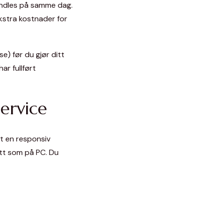
handles på samme dag.
ekstra kostnader for
e) før du gjør ditt
ar fullført
ervice
et en responsiv
ett som på PC. Du