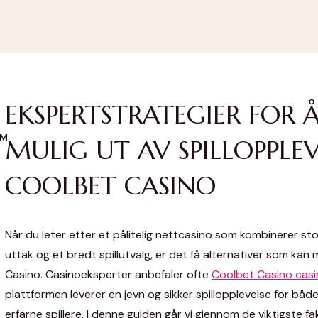
EKSPERTSTRATEGIER FOR 
OM
MULIG UT AV SPILLOPPLEV
COOLBET CASINO
Når du leter etter et pålitelig nettcasino som kombinerer st
uttak og et bredt spillutvalg, er det få alternativer som ka
Casino. Casinoeksperter anbefaler ofte
Coolbet Casino casino
plattformen leverer en jevn og sikker spillopplevelse for b
erfarne spillere. I denne guiden går vi gjennom de viktigste 