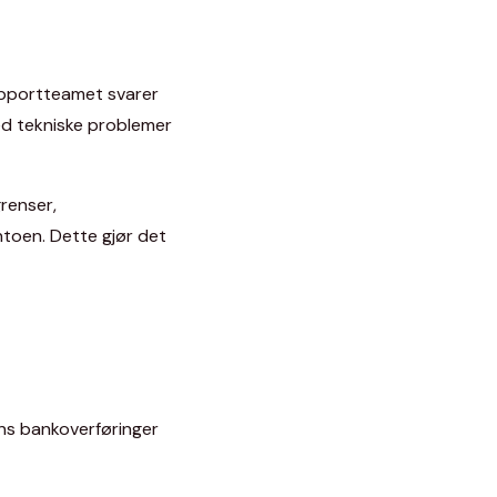
Supportteamet svarer
 med tekniske problemer
grenser,
ntoen. Dette gjør det
mens bankoverføringer