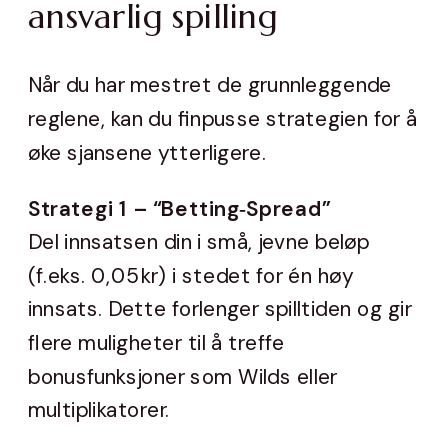
ansvarlig spilling
Når du har mestret de grunnleggende
reglene, kan du finpusse strategien for å
øke sjansene ytterligere.
Strategi 1 – “Betting‑Spread”
Del innsatsen din i små, jevne beløp
(f.eks. 0,05 kr) i stedet for én høy
innsats. Dette forlenger spilltiden og gir
flere muligheter til å treffe
bonusfunksjoner som Wilds eller
multiplikatorer.