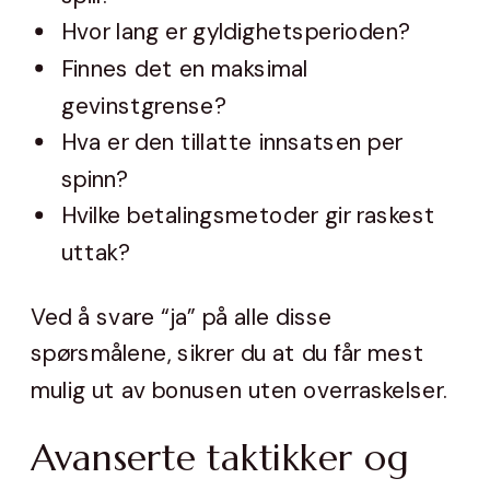
Hvor lang er gyldighetsperioden?
Finnes det en maksimal
gevinstgrense?
Hva er den tillatte innsatsen per
spinn?
Hvilke betalingsmetoder gir raskest
uttak?
Ved å svare “ja” på alle disse
spørsmålene, sikrer du at du får mest
mulig ut av bonusen uten overraskelser.
Avanserte taktikker og