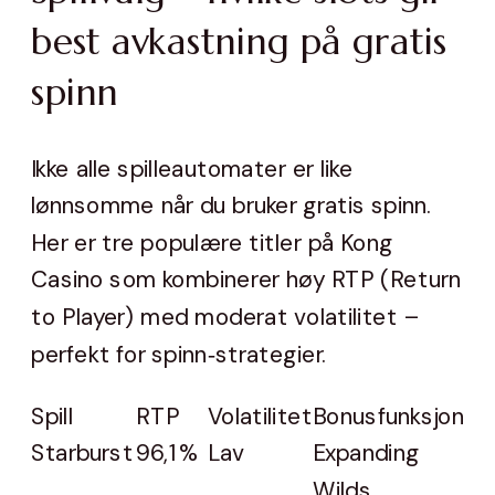
best avkastning på gratis
spinn
Ikke alle spilleautomater er like
lønnsomme når du bruker gratis spinn.
Her er tre populære titler på Kong
Casino som kombinerer høy RTP (Return
to Player) med moderat volatilitet –
perfekt for spinn‑strategier.
Spill
RTP
Volatilitet
Bonusfunksjon
Starburst
96,1 %
Lav
Expanding
Wilds