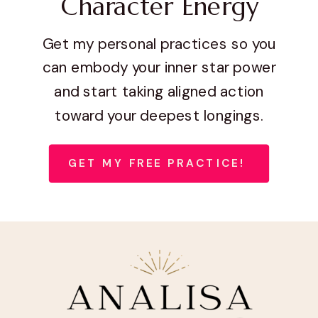
Character Energy
Get my personal practices so you
can embody your inner star power
and start taking aligned action
toward your deepest longings.
GET MY FREE PRACTICE!