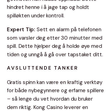
hindret henne i å jage tap og holdt
spilløkten under kontroll.
Expert Tip:
Sett en alarm på telefonen
som varsler deg etter 30 minutter med
spill. Dette hjelper deg å holde øye med
tiden og unngå å gå over tapstaket ditt.
AVSLUTTENDE TANKER
Gratis spinn kan være en kraftig verktøy
for både nybegynnere og erfarne spillere
– så lenge du vet hvordan du bruker
dem riktig. Kong Casino leverer en