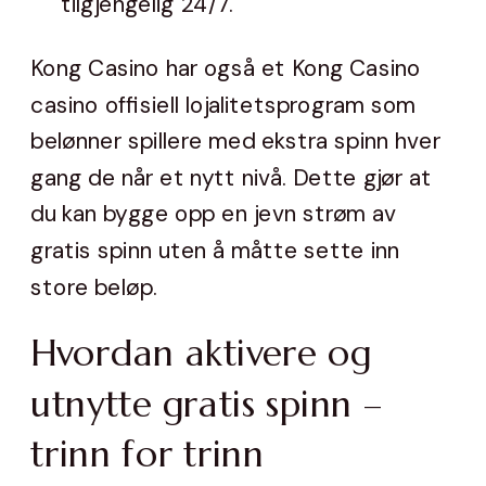
tilgjengelig 24/7.
Kong Casino har også et Kong Casino
casino offisiell lojalitetsprogram som
belønner spillere med ekstra spinn hver
gang de når et nytt nivå. Dette gjør at
du kan bygge opp en jevn strøm av
gratis spinn uten å måtte sette inn
store beløp.
Hvordan aktivere og
utnytte gratis spinn –
trinn for trinn