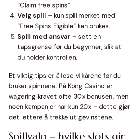
“Claim free spins”.
Velg spill
– kun spill merket med
“Free Spins Eligible” kan brukes.
Spill med ansvar
– sett en
tapsgrense før du begynner, slik at
du holder kontrollen.
Et viktig tips er å lese vilkårene før du
bruker spinnene. På Kong Casino er
wagering‑kravet ofte 30x bonusen, men
noen kampanjer har kun 20x – dette gjør
det lettere å trekke ut gevinstene.
Spillvalg – hvilke slots gir