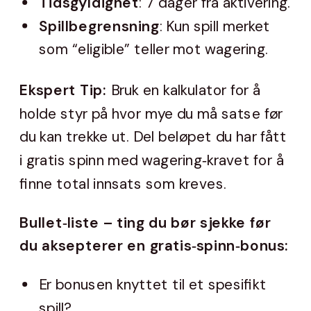
Tidsgyldighet
: 7 dager fra aktivering.
Spillbegrensning
: Kun spill merket
som “eligible” teller mot wagering.
Ekspert Tip:
Bruk en kalkulator for å
holde styr på hvor mye du må satse før
du kan trekke ut. Del beløpet du har fått
i gratis spinn med wagering‑kravet for å
finne total innsats som kreves.
Bullet‑liste – ting du bør sjekke før
du aksepterer en gratis‑spinn‑bonus:
Er bonusen knyttet til et spesifikt
spill?