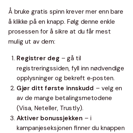
Å bruke gratis spinn krever mer enn bare
å klikke på en knapp. Følg denne enkle
prosessen for å sikre at du får mest
mulig ut av dem:
Registrer deg
– gå til
registreringssiden, fyll inn nødvendige
opplysninger og bekreft e‑posten.
Gjør ditt første innskudd
– velg en
av de mange betalingsmetodene
(Visa, Neteller, Trustly).
Aktiver bonussjekken
– i
kampanjeseksjonen finner du knappen