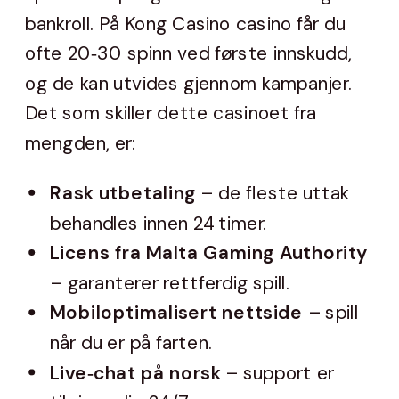
bankroll. På Kong Casino casino får du
ofte 20‑30 spinn ved første innskudd,
og de kan utvides gjennom kampanjer.
Det som skiller dette casinoet fra
mengden, er:
Rask utbetaling
– de fleste uttak
behandles innen 24 timer.
Licens fra Malta Gaming Authority
– garanterer rettferdig spill.
Mobiloptimalisert nettside
– spill
når du er på farten.
Live‑chat på norsk
– support er