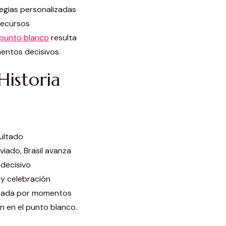
tegias personalizadas
recursos
punto blanco
resulta
entos decisivos.
Historia
ultado
viado, Brasil avanza
 decisivo
 y celebración
arcada por momentos
n en el punto blanco.