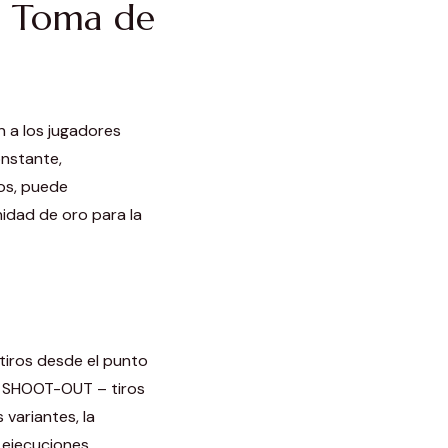
la Toma de
n a los jugadores
onstante,
os, puede
idad de oro para la
 tiros desde el punto
Y SHOOT-OUT – tiros
variantes, la
 ejecuciones.