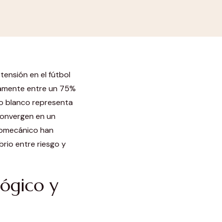
tensión en el fútbol
damente entre un 75%
to blanco representa
 convergen en un
 biomecánico han
brio entre riesgo y
lógico y