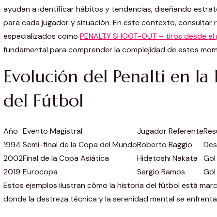
ayudan a identificar hábitos y tendencias, diseñando estra
para cada jugador y situación. En este contexto, consultar 
especializados como
PENALTY SHOOT-OUT – tiros desde el 
fundamental para comprender la complejidad de estos mom
Evolución del Penalti en la 
del Fútbol
Año
Evento Magistral
Jugador Referente
Res
1994
Semi-final de la Copa del Mundo
Roberto Baggio
Des
2002
Final de la Copa Asiática
Hidetoshi Nakata
Gol
2019
Eurocopa
Sergio Ramos
Gol
Estos ejemplos ilustran cómo la historia del fútbol está m
donde la destreza técnica y la serenidad mental se enfrenta