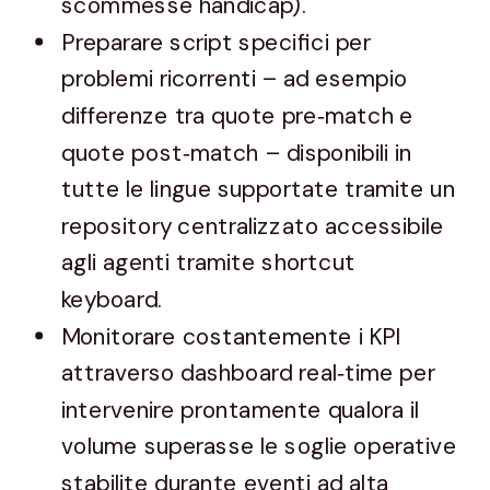
scommesse handicap).
Preparare script specifici per
problemi ricorrenti – ad esempio
differenze tra quote pre‑match e
quote post‑match – disponibili in
tutte le lingue supportate tramite un
repository centralizzato accessibile
agli agenti tramite shortcut
keyboard.
Monitorare costantemente i KPI
attraverso dashboard real‑time per
intervenire prontamente qualora il
volume superasse le soglie operative
stabilite durante eventi ad alta