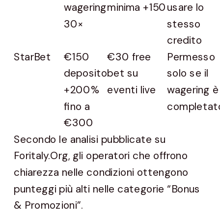
wagering
minima +150
usare lo
30×
stesso
credito
StarBet
€150
€30 free
Permesso
deposito
bet su
solo se il
+200%
eventi live
wagering è
fino a
completat
€300
Secondo le analisi pubblicate su
Foritaly.Org, gli operatori che offrono
chiarezza nelle condizioni ottengono
punteggi più alti nelle categorie “Bonus
& Promozioni”.