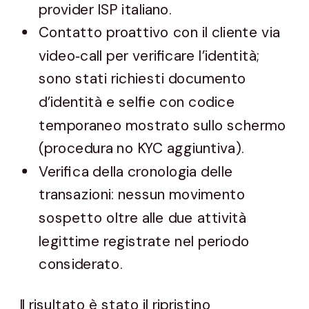
provider ISP italiano.
Contatto proattivo con il cliente via
video‑call per verificare l’identità;
sono stati richiesti documento
d’identità e selfie con codice
temporaneo mostrato sullo schermo
(procedura no KYC aggiuntiva).
Verifica della cronologia delle
transazioni: nessun movimento
sospetto oltre alle due attività
legittime registrate nel periodo
considerato.
Il risultato è stato il ripristino