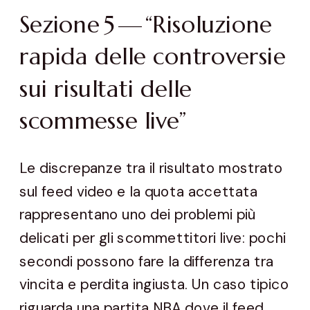
Sezione 5 — “Risoluzione
rapida delle controversie
sui risultati delle
scommesse live”
Le discrepanze tra il risultato mostrato
sul feed video e la quota accettata
rappresentano uno dei problemi più
delicati per gli scommettitori live: pochi
secondi possono fare la differenza tra
vincita e perdita ingiusta. Un caso tipico
riguarda una partita NBA dove il feed