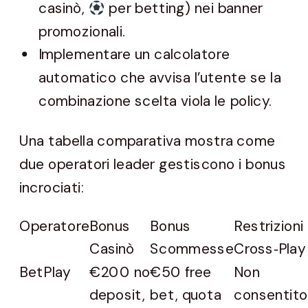
casinò,
per betting) nei banner
promozionali.
Implementare un calcolatore
automatico che avvisa l’utente se la
combinazione scelta viola le policy.
Una tabella comparativa mostra come
due operatori leader gestiscono i bonus
incrociati:
Operatore
Bonus
Bonus
Restrizioni
Casinò
Scommesse
Cross‑Play
BetPlay
€200 no
€50 free
Non
deposit,
bet, quota
consentito