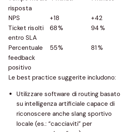
risposta
NPS
+18
+42
Ticket risolti
68 %
94 %
entro SLA
Percentuale
55 %
81 %
feedback
positivo
Le best practice suggerite includono:
Utilizzare software di routing basato
su intelligenza artificiale capace di
riconoscere anche slang sportivo
locale (es.: “cacciaviti” per