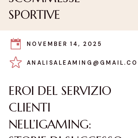
SPORTIVE
NOVEMBER 14, 2025
ANALISALEAMING@GMAIL.C
EROI DEL SERVIZIO
CLIENTI
NELL’IGAMING: