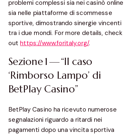
problemi complessi sia nei casinò online
sia nelle piattaforme di scommesse
sportive, dimostrando sinergie vincenti
tra i due mondi. For more details, check
out
https://www.foritaly.org/
.
Sezione 1 — “Il caso
‘Rimborso Lampo’ di
BetPlay Casino”
BetPlay Casino ha ricevuto numerose
segnalazioni riguardo a ritardi nei
pagamenti dopo una vincita sportiva