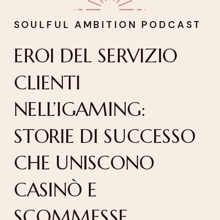
SOULFUL AMBITION PODCAST
EROI DEL SERVIZIO
CLIENTI
NELL’IGAMING:
STORIE DI SUCCESSO
CHE UNISCONO
CASINÒ E
SCOMMESSE