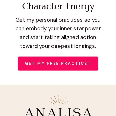
Character Energy
Get my personal practices so you
can embody your inner star power
and start taking aligned action
toward your deepest longings.
GET MY FREE PRACTICE!