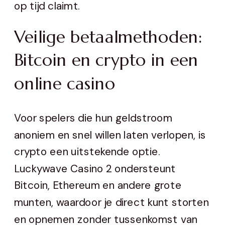
op tijd claimt.
Veilige betaalmethoden:
Bitcoin en crypto in een
online casino
Voor spelers die hun geldstroom
anoniem en snel willen laten verlopen, is
crypto een uitstekende optie.
Luckywave Casino 2 ondersteunt
Bitcoin, Ethereum en andere grote
munten, waardoor je direct kunt storten
en opnemen zonder tussenkomst van