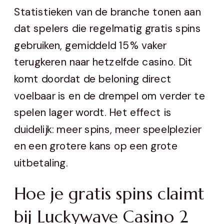
Statistieken van de branche tonen aan
dat spelers die regelmatig gratis spins
gebruiken, gemiddeld 15 % vaker
terugkeren naar hetzelfde casino. Dit
komt doordat de beloning direct
voelbaar is en de drempel om verder te
spelen lager wordt. Het effect is
duidelijk: meer spins, meer speelplezier
en een grotere kans op een grote
uitbetaling.
Hoe je gratis spins claimt
bij Luckywave Casino 2