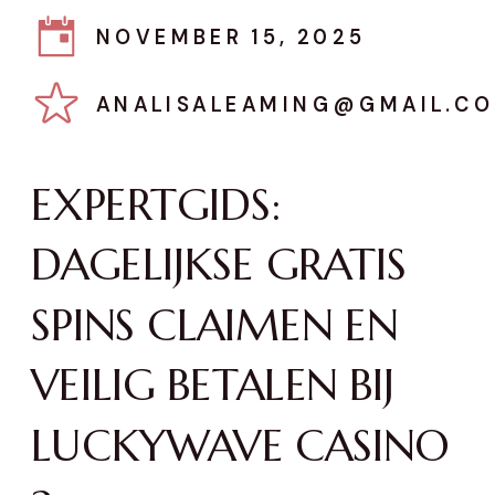
NOVEMBER 15, 2025
ANALISALEAMING@GMAIL.C
EXPERTGIDS:
DAGELIJKSE GRATIS
SPINS CLAIMEN EN
VEILIG BETALEN BIJ
LUCKYWAVE CASINO