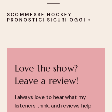
SCOMMESSE HOCKEY
PRONOSTICI SICURI OGGI
»
Love the show?
Leave a review!
I always love to hear what my
listeners think, and reviews help