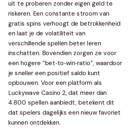
uit te proberen zonder eigen geld te
riskeren. Een constante stroom van
gratis spins verhoogt de betrokkenheid
en laat je de volatiliteit van
verschillende spellen beter leren
inschatten. Bovendien zorgen ze voor
een hogere “bet‑to‑win‑ratio”, waardoor
je sneller een positief saldo kunt
opbouwen. Voor een platform als
Luckywave Casino 2, dat meer dan
4.800 spellen aanbiedt, betekent dit
dat spelers dagelijks een nieuw favoriet
kunnen ontdekken.