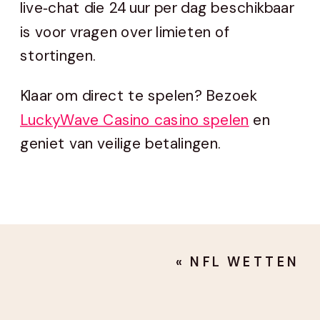
live‑chat die 24 uur per dag beschikbaar
is voor vragen over limieten of
stortingen.
Klaar om direct te spelen? Bezoek
LuckyWave Casino casino spelen
en
geniet van veilige betalingen.
«
NFL WETTEN