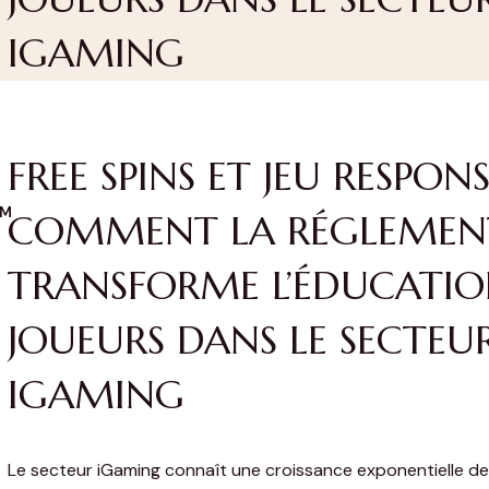
IGAMING
FREE SPINS ET JEU RESPONS
OM
COMMENT LA RÉGLEMEN
TRANSFORME L’ÉDUCATIO
JOUEURS DANS LE SECTEU
IGAMING
Le secteur iGaming connaît une croissance exponentielle de