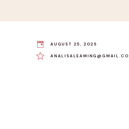
AUGUST 25, 2025
ANALISALEAMING@GMAIL.C