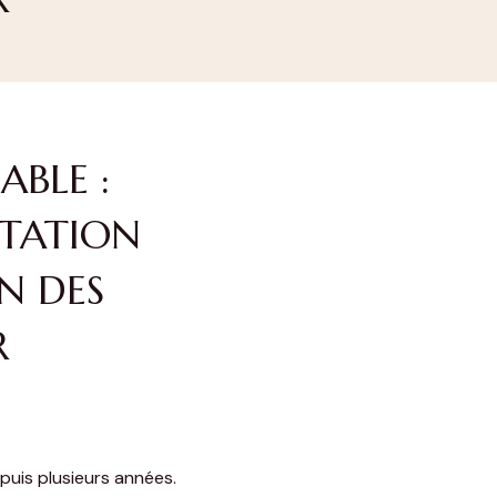
ABLE :
TATION
N DES
R
puis plusieurs années.