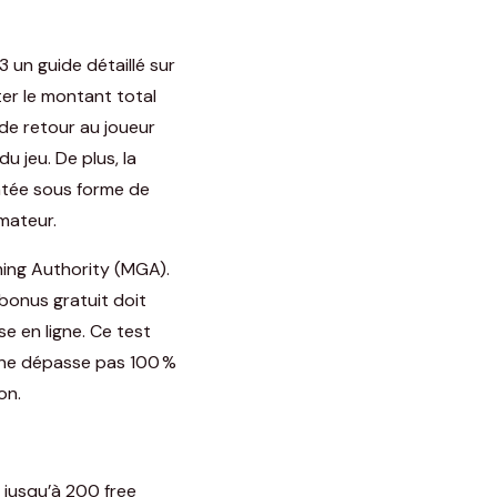
 un guide détaillé sur
ter le montant total
 de retour au joueur
u jeu. De plus, la
ntée sous forme de
mateur.
aming Authority (MGA).
bonus gratuit doit
e en ligne. Ce test
 ne dépasse pas 100 %
on.
 jusqu’à 200 free