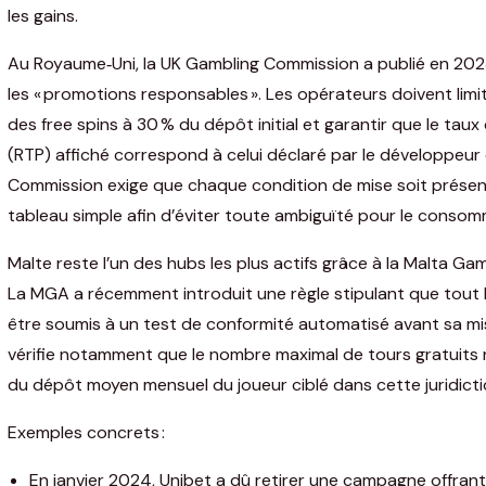
les gains.
Au Royaume‑Uni, la UK Gambling Commission a publié en 2023
les « promotions responsables ». Les opérateurs doivent limi
des free spins à 30 % du dépôt initial et garantir que le taux
(RTP) affiché correspond à celui déclaré par le développeur d
Commission exige que chaque condition de mise soit prése
tableau simple afin d’éviter toute ambiguïté pour le consom
Malte reste l’un des hubs les plus actifs grâce à la Malta G
La MGA a récemment introduit une règle stipulant que tout 
être soumis à un test de conformité automatisé avant sa mis
vérifie notamment que le nombre maximal de tours gratuits
du dépôt moyen mensuel du joueur ciblé dans cette juridicti
Exemples concrets :
En janvier 2024, Unibet a dû retirer une campagne offrant