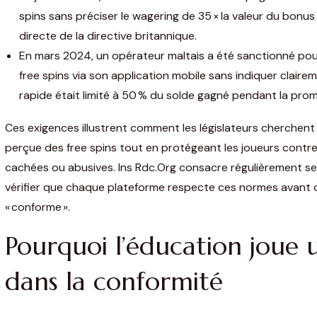
spins sans préciser le wagering de 35 × la valeur du bonus
directe de la directive britannique.
En mars 2024, un opérateur maltais a été sanctionné po
free spins via son application mobile sans indiquer clairem
rapide était limité à 50 % du solde gagné pendant la prom
Ces exigences illustrent comment les législateurs cherchent 
perçue des free spins tout en protégeant les joueurs contr
cachées ou abusives. Ins Rdc.Org consacre régulièrement se
vérifier que chaque plateforme respecte ces normes avant d
« conforme ».
Pourquoi l’éducation joue u
dans la conformité