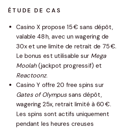
ÉTUDE DE CAS
Casino X propose 15 € sans dépôt,
valable 48 h, avec un wagering de
30x et une limite de retrait de 75 €.
Le bonus est utilisable sur
Mega
Moolah
(jackpot progressif) et
Reactoonz
.
Casino Y offre 20 free spins sur
Gates of Olympus
sans dépôt,
wagering 25x, retrait limité à 60 €.
Les spins sont actifs uniquement
pendant les heures creuses