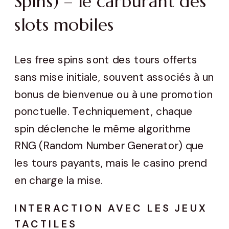
Spins) – le carburant des
slots mobiles
Les free spins sont des tours offerts
sans mise initiale, souvent associés à un
bonus de bienvenue ou à une promotion
ponctuelle. Techniquement, chaque
spin déclenche le même algorithme
RNG (Random Number Generator) que
les tours payants, mais le casino prend
en charge la mise.
INTERACTION AVEC LES JEUX
TACTILES