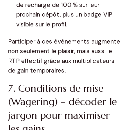
de recharge de 100 % sur leur
prochain dépôt, plus un badge VIP
visible sur le profil.
Participer à ces événements augmente
non seulement le plaisir, mais aussi le
RTP effectif grâce aux multiplicateurs
de gain temporaires.
7. Conditions de mise
(Wagering) – décoder le
jargon pour maximiser
les gains