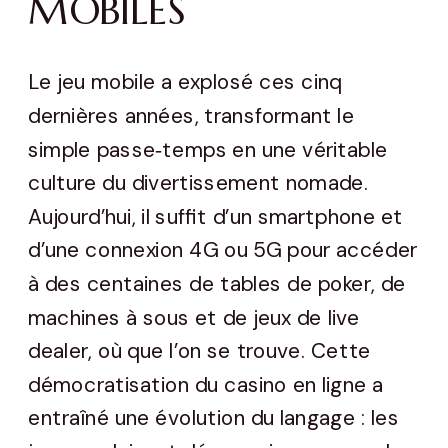
MOBILES
Le jeu mobile a explosé ces cinq
dernières années, transformant le
simple passe‑temps en une véritable
culture du divertissement nomade.
Aujourd’hui, il suffit d’un smartphone et
d’une connexion 4G ou 5G pour accéder
à des centaines de tables de poker, de
machines à sous et de jeux de live
dealer, où que l’on se trouve. Cette
démocratisation du casino en ligne a
entraîné une évolution du langage : les