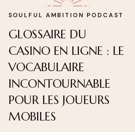
SOULFUL AMBITION PODCAST
GLOSSAIRE DU
CASINO EN LIGNE : LE
VOCABULAIRE
INCONTOURNABLE
POUR LES JOUEURS
MOBILES