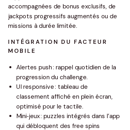
accompagnées de bonus exclusifs, de
jackpots progressifs augmentés ou de
missions à durée limitée.
INTÉGRATION DU FACTEUR
MOBILE
Alertes push : rappel quotidien de la
progression du challenge.
UI responsive : tableau de
classement affiché en plein écran,
optimisé pour le tactile.
Mini‑jeux : puzzles intégrés dans l’app
qui débloquent des free spins