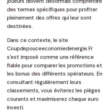
joueurs doivent désormais comprendre
des termes spécifiques pour profiter
pleinement des offres qui leur sont
destinées.
Dans ce contexte, le site
Coupdepouceeconomiedenergie.Fr
s’est imposé comme une référence
fiable pour comparer les promotions et
les bonus des différents opérateurs. En
consultant régulièrement leurs
classements, vous éviterez les pièges
courants et maximiserez chaque euro
investi.