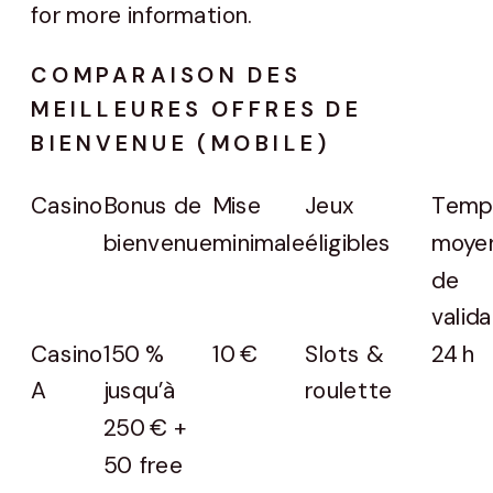
for more information.
COMPARAISON DES
MEILLEURES OFFRES DE
BIENVENUE (MOBILE)
Casino
Bonus de
Mise
Jeux
Temp
bienvenue
minimale
éligibles
moye
de
valida
Casino
150 %
10 €
Slots &
24 h
A
jusqu’à
roulette
250 € +
50 free