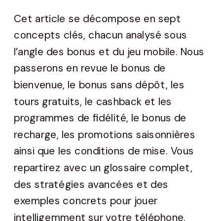
Cet article se décompose en sept
concepts clés, chacun analysé sous
l’angle des bonus et du jeu mobile. Nous
passerons en revue le bonus de
bienvenue, le bonus sans dépôt, les
tours gratuits, le cashback et les
programmes de fidélité, le bonus de
recharge, les promotions saisonnières
ainsi que les conditions de mise. Vous
repartirez avec un glossaire complet,
des stratégies avancées et des
exemples concrets pour jouer
intelligemment sur votre téléphone.