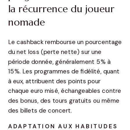
la récurrence du joueur
nomade
Le cashback rembourse un pourcentage
du net loss (perte nette) sur une
période donnée, généralement 5 % à
15 %. Les programmes de fidélité, quant
à eux, attribuent des points pour
chaque euro misé, échangeables contre
des bonus, des tours gratuits ou même
des billets de concert.
ADAPTATION AUX HABITUDES