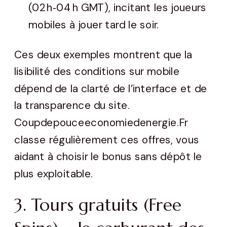
(02 h‑04 h GMT), incitant les joueurs
mobiles à jouer tard le soir.
Ces deux exemples montrent que la
lisibilité des conditions sur mobile
dépend de la clarté de l’interface et de
la transparence du site.
Coupdepouceeconomiedenergie.Fr
classe régulièrement ces offres, vous
aidant à choisir le bonus sans dépôt le
plus exploitable.
3. Tours gratuits (Free