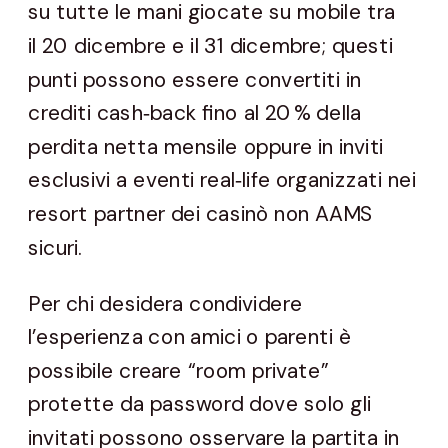
su tutte le mani giocate su mobile tra
il 20 dicembre e il 31 dicembre; questi
punti possono essere convertiti in
crediti cash‑back fino al 20 % della
perdita netta mensile oppure in inviti
esclusivi a eventi real‑life organizzati nei
resort partner dei casinò non AAMS
sicuri.
Per chi desidera condividere
l’esperienza con amici o parenti è
possibile creare “room private”
protette da password dove solo gli
invitati possono osservare la partita in