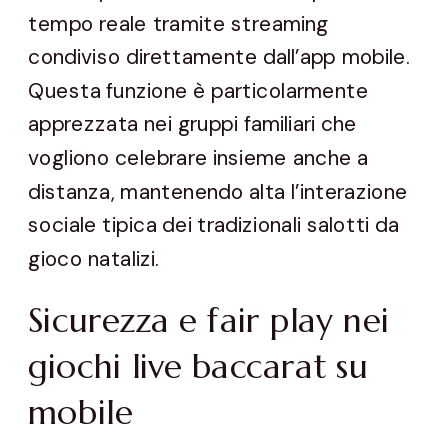
tempo reale tramite streaming
condiviso direttamente dall’app mobile.
Questa funzione è particolarmente
apprezzata nei gruppi familiari che
vogliono celebrare insieme anche a
distanza, mantenendo alta l’interazione
sociale tipica dei tradizionali salotti da
gioco natalizi.
Sicurezza e fair play nei
giochi live baccarat su
mobile