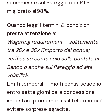
scommesse sul Pareggio con RTP
migliorato al 98 %.
Quando leggi i termini & condizioni
presta attenzione a:
Wagering requirement – solitamente
tra 20x e 30x l’importo del bonus;
verifica se conta solo sulle puntate al
Banco o anche sul Pareggio ad alta
volatilità.
Limiti temporali – molti bonus scadono
entro sette giorni dalla concessione;
impostare promemoria sul telefono può
evitare sorprese sgradite.