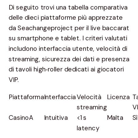
Di seguito trovi una tabella comparativa
delle dieci piattaforme più apprezzate
da Seachangeproject per il live baccarat
su smartphone e tablet. I criteri valutati
includono interfaccia utente, velocità di
streaming, sicurezza dei dati e presenza
di tavoli high‑roller dedicati ai giocatori
VIP.
Piattaforma
Interfaccia
Velocità
Licenza
T
streaming
V
CasinoA
Intuitiva
<1 s
Malta
Sì
latency