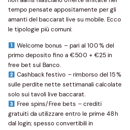
tempo pensate appositamente per gli
amanti del baccarat live su mobile. Ecco
le tipologie più comuni:
Welcome bonus – pari al 100 % del
primo deposito fino a €500 + €25 in
free bet sul Banco.
Cashback festivo – rimborso del 15 %
sulle perdite nette settimanali calcolate
solo sui tavoli live baccarat.
Free spins/Free bets – crediti
gratuiti da utilizzare entro le prime 48 h
dal login; spesso convertibili in