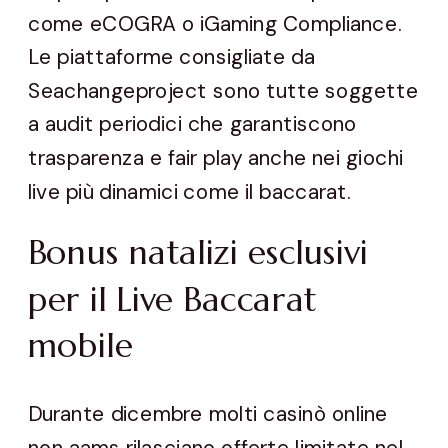
come eCOGRA o iGaming Compliance.
Le piattaforme consigliate da
Seachangeproject sono tutte soggette
a audit periodici che garantiscono
trasparenza e fair play anche nei giochi
live più dinamici come il baccarat.
Bonus natalizi esclusivi
per il Live Baccarat
mobile
Durante dicembre molti casinò online
non aams rilasciano offerte limitate nel