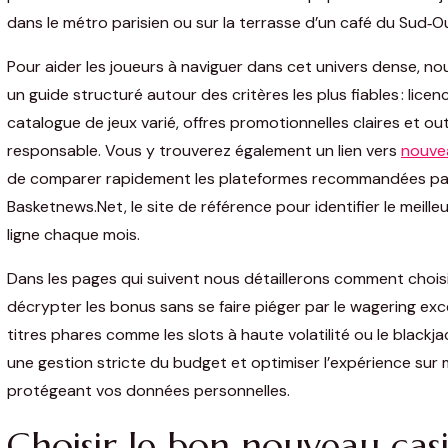
dans le métro parisien ou sur la terrasse d’un café du Sud‑O
Pour aider les joueurs à naviguer dans cet univers dense, n
un guide structuré autour des critères les plus fiables : lice
catalogue de jeux varié, offres promotionnelles claires et out
responsable. Vous y trouverez également un lien vers
nouvea
de comparer rapidement les plateformes recommandées par
Basketnews.Net, le site de référence pour identifier le meill
ligne chaque mois.
Dans les pages qui suivent nous détaillerons comment choisir
décrypter les bonus sans se faire piéger par le wagering exces
titres phares comme les slots à haute volatilité ou le blackj
une gestion stricte du budget et optimiser l’expérience sur 
protégeant vos données personnelles.
Choisir le bon nouveau cas