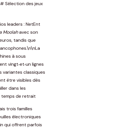
## Sélection des jeux
os leaders : NetEnt
a Moolah
avec son
’euros, tandis que
 francophones.\n\nLa
chines à sous
nt vingt‑et‑un lignes
s variantes classiques
nt être visibles dès
ller dans les
temps de retrait
s trois familles
uilles électroniques
n qui offrent parfois