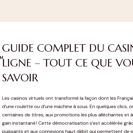
GUIDE COMPLET DU CASI
OM
LIGNE – TOUT CE QUE VO
SAVOIR
Les casinos virtuels ont transformé la façon dont les Franç
d’une roulette ou d’une machine à sous. En quelques clics, 
centaines de titres, aux promotions les plus alléchantes et 
gain instantané ! Cette démocratisation s’est accélérée gr
puissants et aux connexions haut débit qui permettent de 