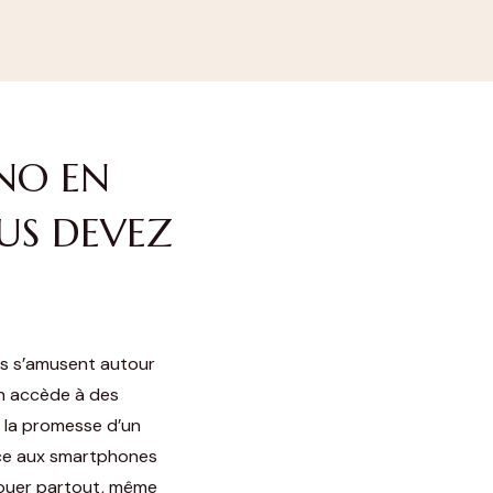
NO EN
US DEVEZ
ais s’amusent autour
on accède à des
à la promesse d’un
âce aux smartphones
jouer partout, même