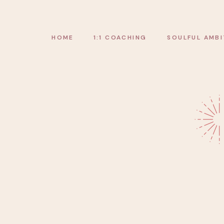
HOME
1:1 COACHING
SOULFUL AMBI