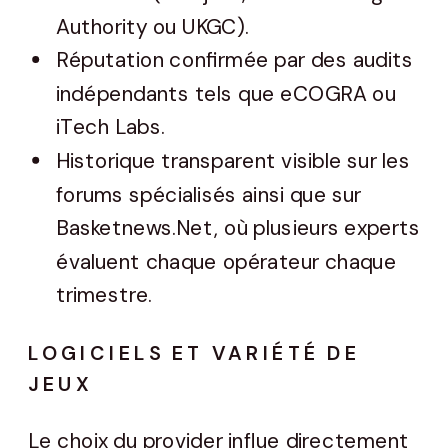
Authority ou UKGC).
Réputation confirmée par des audits
indépendants tels que eCOGRA ou
iTech Labs.
Historique transparent visible sur les
forums spécialisés ainsi que sur
Basketnews.Net, où plusieurs experts
évaluent chaque opérateur chaque
trimestre.
LOGICIELS ET VARIÉTÉ DE
JEUX
Le choix du provider influe directement