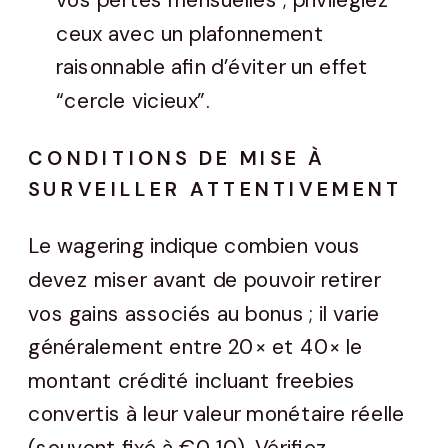
ceux avec un plafonnement
raisonnable afin d’éviter un effet
“cercle vicieux”.
CONDITIONS DE MISE À
SURVEILLER ATTENTIVEMENT
Le wagering indique combien vous
devez miser avant de pouvoir retirer
vos gains associés au bonus ; il varie
généralement entre 20× et 40× le
montant crédité incluant freebies
convertis à leur valeur monétaire réelle
(souvent fixé à €0,10). Vérifiez