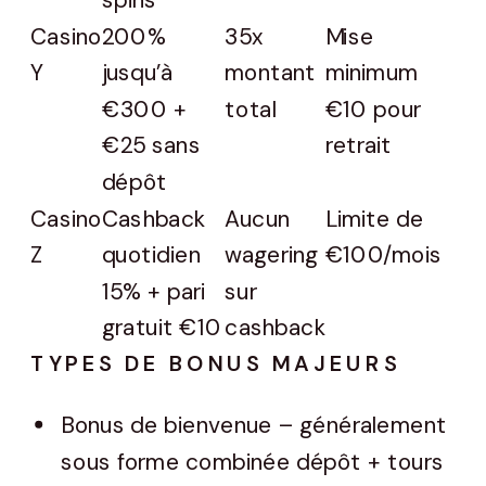
Casino
200%
35x
Mise
Y
jusqu’à
montant
minimum
€300 +
total
€10 pour
€25 sans
retrait
dépôt
Casino
Cashback
Aucun
Limite de
Z
quotidien
wagering
€100/mois
15% + pari
sur
gratuit €10
cashback
TYPES DE BONUS MAJEURS
Bonus de bienvenue – généralement
sous forme combinée dépôt + tours