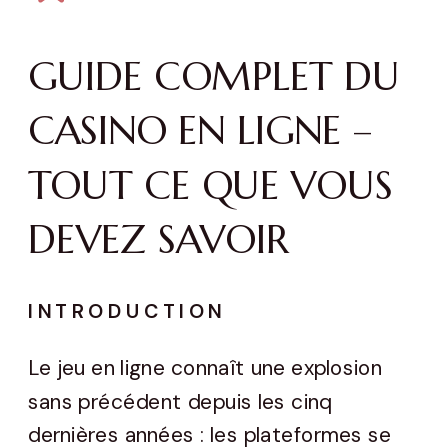
GUIDE COMPLET DU
CASINO EN LIGNE –
TOUT CE QUE VOUS
DEVEZ SAVOIR
INTRODUCTION
Le jeu en ligne connaît une explosion
sans précédent depuis les cinq
dernières années : les plateformes se