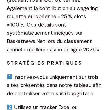
également la contribution au wagering :
roulette européenne = 25 %, slots
= 100 %. Ces détails sont
systématiquement indiqués sur
Basketnews.Net lors du classement
annuel « meilleur casino en ligne 2026 ».
STRATÉGIES PRATIQUES
Inscrivez‑vous uniquement sur trois
sites présentés dans notre tableau afin
de centraliser votre suivi budgétaire.
Utilisez un tracker Excel ou