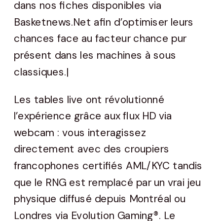
dans nos fiches disponibles via
Basketnews.Net afin d’optimiser leurs
chances face au facteur chance pur
présent dans les machines à sous
classiques.|
Les tables live ont révolutionné
l’expérience grâce aux flux HD via
webcam : vous interagissez
directement avec des croupiers
francophones certifiés AML/KYC tandis
que le RNG est remplacé par un vrai jeu
physique diffusé depuis Montréal ou
Londres via Evolution Gaming®. Le