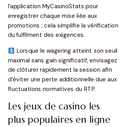
l’application MyCasinoStats pour
enregistrer chaque mise liée aux
promotions ; cela simplifie la vérification
du fulfilment des exigences.
Lorsque le wagering atteint son seuil
maximal sans gain significatif, envisagez
de clôturer rapidement la session afin
d’éviter une perte additionnelle due aux
fluctuations normatives du RTP.
Les jeux de casino les
plus populaires en ligne