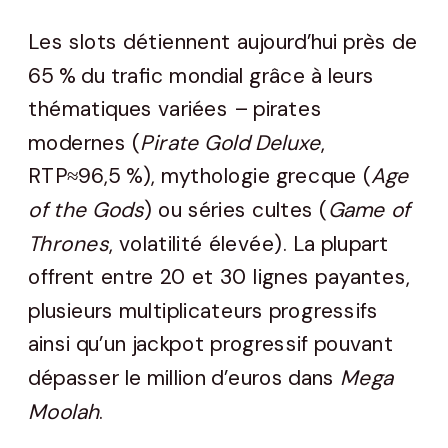
Les slots détiennent aujourd’hui près de
65 % du trafic mondial grâce à leurs
thématiques variées – pirates
modernes (
Pirate Gold Deluxe
,
RTP≈96,5 %), mythologie grecque (
Age
of the Gods
) ou séries cultes (
Game of
Thrones
, volatilité élevée). La plupart
offrent entre 20 et 30 lignes payantes,
plusieurs multiplicateurs progressifs
ainsi qu’un jackpot progressif pouvant
dépasser le million d’euros dans
Mega
Moolah
.