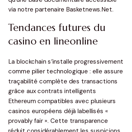
via notre partenaire Basketnews.Net.
Tendances futures du
casino en line​online​
La blockchain s’installe progressivement
comme pilier technologique : elle assure
traçabilité complète des transactions
grâce aux contrats intelligents
Ethereum compatibles avec plusieurs
casinos européens déjà labellisés «
provably fair ». Cette transparence
réduit considérablement les suspicions