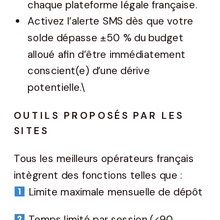
chaque plateforme légale française.
Activez l’alerte SMS dès que votre
solde dépasse ±50 % du budget
alloué afin d’être immédiatement
conscient(e) d’une dérive
potentielle.\
OUTILS PROPOSÉS PAR LES
SITES
Tous les meilleurs opérateurs français
intègrent des fonctions telles que :
Limite maximale mensuelle de dépôt
Temps limité par session (<90