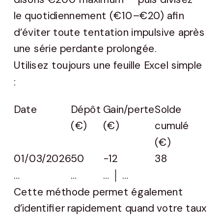
le quotidiennement (€10–€20) afin
d’éviter toute tentation impulsive après
une série perdante prolongée.
Utilisez toujours une feuille Excel simple
:
Date
Dépôt
Gain/perte
Solde
(€)
(€)
cumulé
(€)
01/03/2026
50
-12
38
…
…
… │ …
Cette méthode permet également
d’identifier rapidement quand votre taux