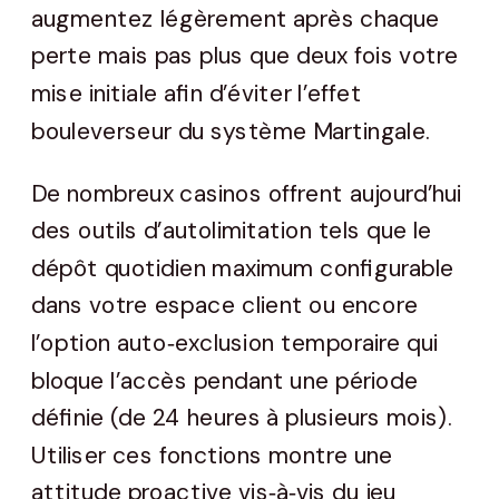
augmentez légèrement après chaque
perte mais pas plus que deux fois votre
mise initiale afin d’éviter l’effet
bouleverseur du système Martingale.
De nombreux casinos offrent aujourd’hui
des outils d’autolimitation tels que le
dépôt quotidien maximum configurable
dans votre espace client ou encore
l’option auto‑exclusion temporaire qui
bloque l’accès pendant une période
définie (de 24 heures à plusieurs mois).
Utiliser ces fonctions montre une
attitude proactive vis‑à‑vis du jeu