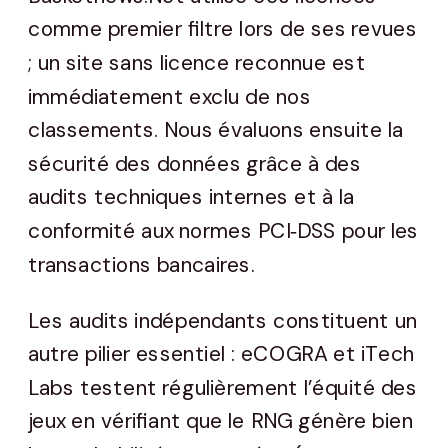
comme premier filtre lors de ses revues
; un site sans licence reconnue est
immédiatement exclu de nos
classements. Nous évaluons ensuite la
sécurité des données grâce à des
audits techniques internes et à la
conformité aux normes PCI‑DSS pour les
transactions bancaires.
Les audits indépendants constituent un
autre pilier essentiel : eCOGRA et iTech
Labs testent régulièrement l’équité des
jeux en vérifiant que le RNG génère bien