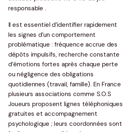
responsable .
Il est essentiel d’identifier rapidement
les signes d’un comportement
problématique : fréquence accrue des
dépôts impulsifs, recherche constante
d’émotions fortes après chaque perte
ou négligence des obligations
quotidiennes (travail, famille). En France
plusieurs associations comme S.O.S
Joueurs proposent lignes téléphoniques
gratuites et accompagnement
psychologique ; leurs coordonnées sont