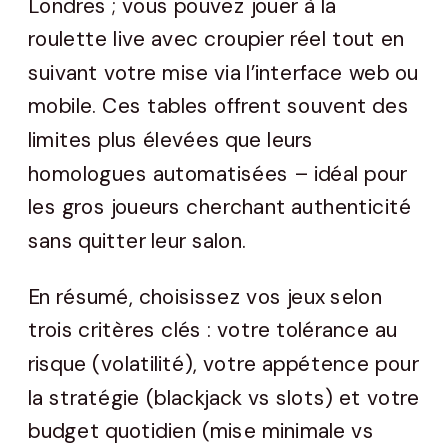
Londres ; vous pouvez jouer à la
roulette live avec croupier réel tout en
suivant votre mise via l’interface web ou
mobile. Ces tables offrent souvent des
limites plus élevées que leurs
homologues automatisées – idéal pour
les gros joueurs cherchant authenticité
sans quitter leur salon.
En résumé, choisissez vos jeux selon
trois critères clés : votre tolérance au
risque (volatilité), votre appétence pour
la stratégie (blackjack vs slots) et votre
budget quotidien (mise minimale vs