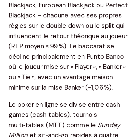
Blackjack, European Blackjack ou Perfect
Blackjack – chacune avec ses propres
règles sur le double down ou le split qui
influencent le retour théorique au joueur
(RTP moyen ≈ 99 %). Le baccarat se
décline principalement en Punto Banco
où le joueur mise sur « Player », « Banker »
ou « Tie », avec un avantage maison
minime sur la mise Banker (~1,06 %).
Le poker en ligne se divise entre cash
games (cash tables), tournois
multi‑tables (MTT) comme le
Sunday
Million
et sit‑and‑go rapides à quatre