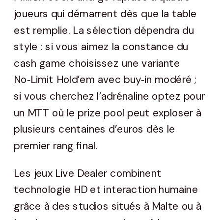
joueurs qui démarrent dès que la table
est remplie. La sélection dépendra du
style : si vous aimez la constance du
cash game choisissez une variante
No‑Limit Hold’em avec buy‑in modéré ;
si vous cherchez l’adrénaline optez pour
un MTT où le prize pool peut exploser à
plusieurs centaines d’euros dès le
premier rang final.
Les jeux Live Dealer combinent
technologie HD et interaction humaine
grâce à des studios situés à Malte ou à