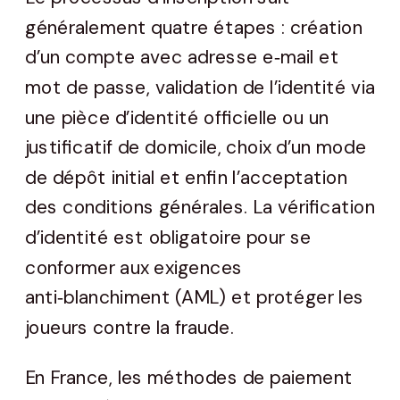
généralement quatre étapes : création
d’un compte avec adresse e‑mail et
mot de passe, validation de l’identité via
une pièce d’identité officielle ou un
justificatif de domicile, choix d’un mode
de dépôt initial et enfin l’acceptation
des conditions générales. La vérification
d’identité est obligatoire pour se
conformer aux exigences
anti‑blanchiment (AML) et protéger les
joueurs contre la fraude.
En France, les méthodes de paiement