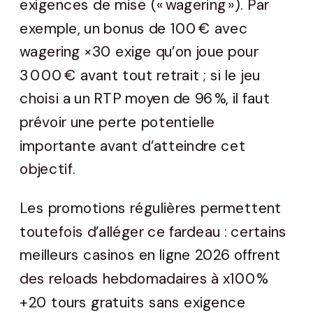
exigences de mise (« wagering »). Par
exemple, un bonus de 100 € avec
wagering ×30 exige qu’on joue pour
3 000 € avant tout retrait ; si le jeu
choisi a un RTP moyen de 96 %, il faut
prévoir une perte potentielle
importante avant d’atteindre cet
objectif.
Les promotions régulières permettent
toutefois d’alléger ce fardeau : certains
meilleurs casinos en ligne 2026 offrent
des reloads hebdomadaires à x100%
+20 tours gratuits sans exigence