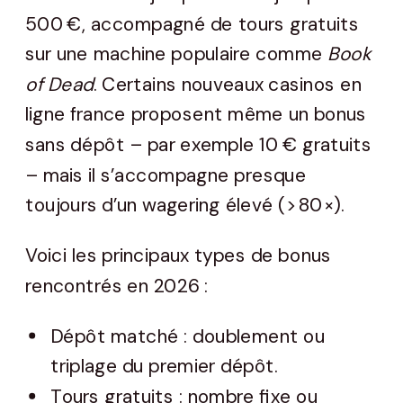
500 €, accompagné de tours gratuits
sur une machine populaire comme
Book
of Dead
. Certains nouveaux casinos en
ligne france proposent même un bonus
sans dépôt – par exemple 10 € gratuits
– mais il s’accompagne presque
toujours d’un wagering élevé (> 80×).
Voici les principaux types de bonus
rencontrés en 2026 :
Dépôt matché : doublement ou
triplage du premier dépôt.
Tours gratuits : nombre fixe ou