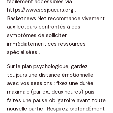
facilement accessibles via
https://www.sosjoueurs.org .
Basketnews.Net recommande vivement
aux lecteurs confrontés à ces
symptômes de solliciter
immédiatement ces ressources
spécialisées .
Sur le plan psychologique, gardez
toujours une distance émotionnelle
avec vos sessions : fixez une durée
maximale (par ex., deux heures) puis
faites une pause obligatoire avant toute
nouvelle partie . Respirez profondément