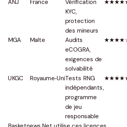
ANJ
France
Vérification
★★★★
KYC,
protection
des mineurs
MGA
Malte
Audits
★★★★
eCOGRA,
exigences de
solvabilité
UKGC
Royaume‑Uni
Tests RNG
★★★★
indépendants,
programme
de jeu
responsable
Basketnews.Net utilise ces licences