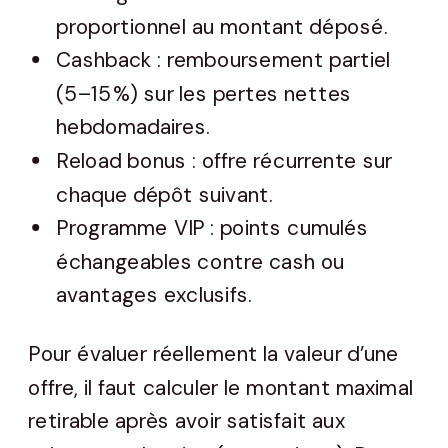
proportionnel au montant déposé.
Cashback : remboursement partiel
(5–15 %) sur les pertes nettes
hebdomadaires.
Reload bonus : offre récurrente sur
chaque dépôt suivant.
Programme VIP : points cumulés
échangeables contre cash ou
avantages exclusifs.
Pour évaluer réellement la valeur d’une
offre, il faut calculer le montant maximal
retirable après avoir satisfait aux