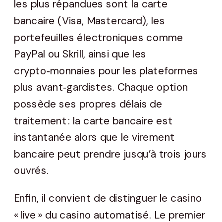
les plus répandues sont la carte
bancaire (Visa, Mastercard), les
portefeuilles électroniques comme
PayPal ou Skrill, ainsi que les
crypto‑monnaies pour les plateformes
plus avant‑gardistes. Chaque option
possède ses propres délais de
traitement : la carte bancaire est
instantanée alors que le virement
bancaire peut prendre jusqu’à trois jours
ouvrés.
Enfin, il convient de distinguer le casino
« live » du casino automatisé. Le premier