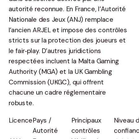
autorité reconnue. En France, l’Autorité
Nationale des Jeux (ANJ) remplace
l’ancien ARJEL et impose des contrôles
stricts sur la protection des joueurs et
le fair‑play. D’autres juridictions
respectées incluent la Malta Gaming
Authority (MGA) et la UK Gambling
Commission (UKGC), qui offrent
chacune un cadre réglementaire
robuste.
Licence
Pays /
Principaux
Niveau 
Autorité
contrôles
confian