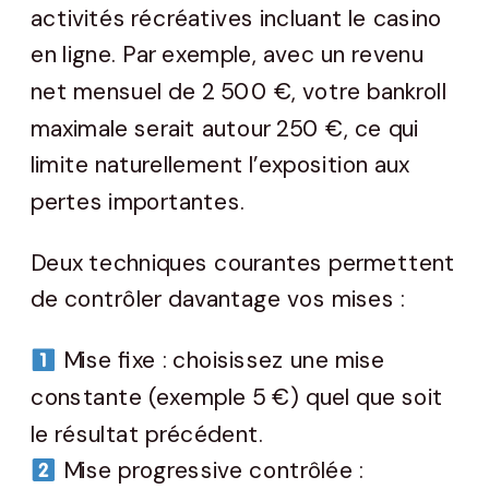
activités récréatives incluant le casino
en ligne. Par exemple, avec un revenu
net mensuel de 2 500 €, votre bankroll
maximale serait autour 250 €, ce qui
limite naturellement l’exposition aux
pertes importantes.
Deux techniques courantes permettent
de contrôler davantage vos mises :
Mise fixe : choisissez une mise
constante (exemple 5 €) quel que soit
le résultat précédent.
Mise progressive contrôlée :