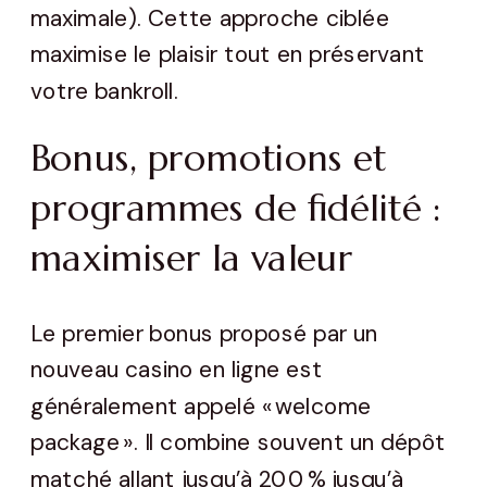
maximale). Cette approche ciblée
maximise le plaisir tout en préservant
votre bankroll.
Bonus, promotions et
programmes de fidélité :
maximiser la valeur
Le premier bonus proposé par un
nouveau casino en ligne est
généralement appelé « welcome
package ». Il combine souvent un dépôt
matché allant jusqu’à 200 % jusqu’à