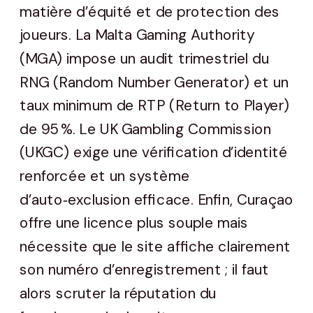
matière d’équité et de protection des
joueurs. La Malta Gaming Authority
(MGA) impose un audit trimestriel du
RNG (Random Number Generator) et un
taux minimum de RTP (Return to Player)
de 95 %. Le UK Gambling Commission
(UKGC) exige une vérification d’identité
renforcée et un système
d’auto‑exclusion efficace. Enfin, Curaçao
offre une licence plus souple mais
nécessite que le site affiche clairement
son numéro d’enregistrement ; il faut
alors scruter la réputation du