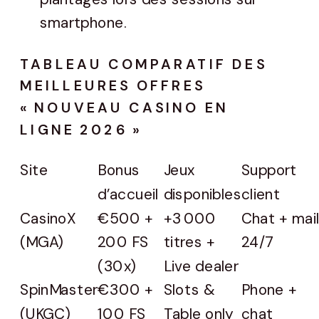
smartphone.
TABLEAU COMPARATIF DES
MEILLEURES OFFRES
« NOUVEAU CASINO EN
LIGNE 2026 »
Site
Bonus
Jeux
Support
d’accueil
disponibles
client
CasinoX
€500 +
+3 000
Chat + mail
(MGA)
200 FS
titres +
24/7
(30x)
Live dealer
SpinMaster
€300 +
Slots &
Phone +
(UKGC)
100 FS
Table only
chat