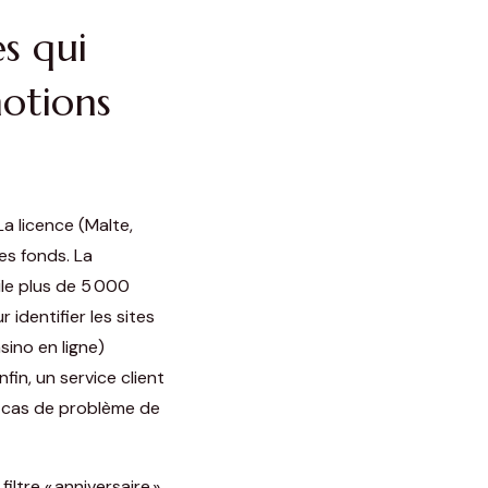
s qui
motions
a licence (Malte,
es fonds. La
ile plus de 5 000
 identifier les sites
asino en ligne)
fin, un service client
n cas de problème de
ltre « anniversaire »