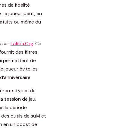
es de fidélité
 le joueur peut, en
gratuits ou même du
s sur
Lafiba.Org
. Ce
ournit des filtres
qui permettent de
e joueur évite les
’anniversaire.
férents types de
sa session de jeu,
ès la période
des outils de suivi et
n en un boost de