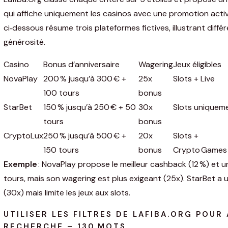
qui affiche uniquement les casinos avec une promotion activ
ci‑dessous résume trois plateformes fictives, illustrant diffé
générosité.
Casino
Bonus d’anniversaire
Wagering
Jeux éligibles
NovaPlay
200 % jusqu’à 300 € +
25x
Slots + Live
100 tours
bonus
StarBet
150 % jusqu’à 250 € + 50
30x
Slots uniquem
tours
bonus
CryptoLux
250 % jusqu’à 500 € +
20x
Slots +
150 tours
bonus
Crypto Games
Exemple
: NovaPlay propose le meilleur cashback (12 %) et 
tours, mais son wagering est plus exigeant (25x). StarBet a
(30x) mais limite les jeux aux slots.
UTILISER LES FILTRES DE LAFIBA.ORG POUR 
RECHERCHE – 130 MOTS