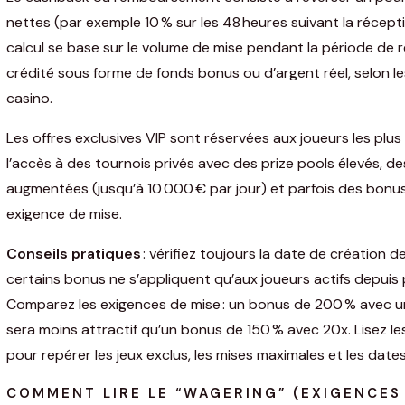
nettes (par exemple 10 % sur les 48 heures suivant la récept
calcul se base sur le volume de mise pendant la période de 
crédité sous forme de fonds bonus ou d’argent réel, selon l
casino.
Les offres exclusives VIP sont réservées aux joueurs les plus a
l’accès à des tournois privés avec des prize pools élevés, des
augmentées (jusqu’à 10 000 € par jour) et parfois des bonu
exigence de mise.
Conseils pratiques
: vérifiez toujours la date de création 
certains bonus ne s’appliquent qu’aux joueurs actifs depuis 
Comparez les exigences de mise : un bonus de 200 % avec 
sera moins attractif qu’un bonus de 150 % avec 20x. Lisez le
pour repérer les jeux exclus, les mises maximales et les dates
COMMENT LIRE LE “WAGERING” (EXIGENCES 