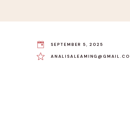
SEPTEMBER 5, 2025
ANALISALEAMING@GMAIL.C