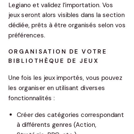
Legiano et validez l’importation. Vos
jeux seront alors visibles dans la section
dédiée, prêts à être organisés selon vos
préférences.
ORGANISATION DE VOTRE
BIBLIOTHÈQUE DE JEUX
Une fois les jeux importés, vous pouvez
les organiser en utilisant diverses
fonctionnalités :
Créer des catégories correspondant
à différents genres (Action,