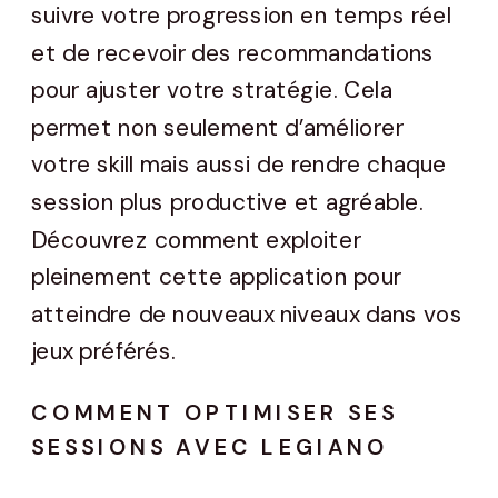
suivre votre progression en temps réel
et de recevoir des recommandations
pour ajuster votre stratégie. Cela
permet non seulement d’améliorer
votre skill mais aussi de rendre chaque
session plus productive et agréable.
Découvrez comment exploiter
pleinement cette application pour
atteindre de nouveaux niveaux dans vos
jeux préférés.
COMMENT OPTIMISER SES
SESSIONS AVEC LEGIANO