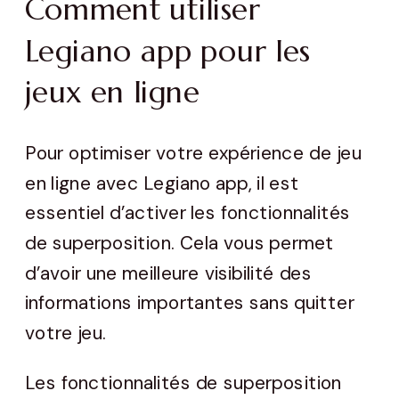
Comment utiliser
Legiano app pour les
jeux en ligne
Pour optimiser votre expérience de jeu
en ligne avec Legiano app, il est
essentiel d’activer les fonctionnalités
de superposition. Cela vous permet
d’avoir une meilleure visibilité des
informations importantes sans quitter
votre jeu.
Les fonctionnalités de superposition