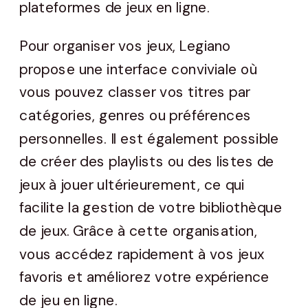
plateformes de jeux en ligne.
Pour organiser vos jeux, Legiano
propose une interface conviviale où
vous pouvez classer vos titres par
catégories, genres ou préférences
personnelles. Il est également possible
de créer des playlists ou des listes de
jeux à jouer ultérieurement, ce qui
facilite la gestion de votre bibliothèque
de jeux. Grâce à cette organisation,
vous accédez rapidement à vos jeux
favoris et améliorez votre expérience
de jeu en ligne.