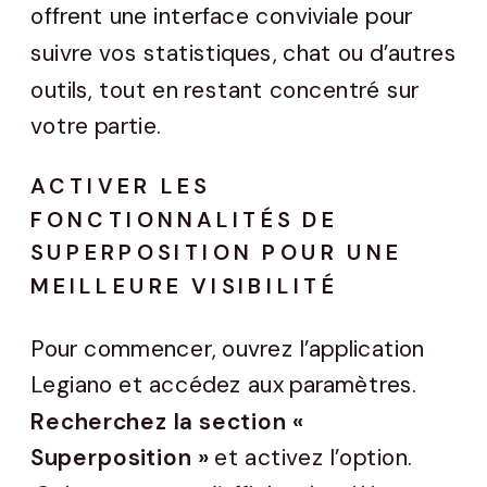
offrent une interface conviviale pour
suivre vos statistiques, chat ou d’autres
outils, tout en restant concentré sur
votre partie.
ACTIVER LES
FONCTIONNALITÉS DE
SUPERPOSITION POUR UNE
MEILLEURE VISIBILITÉ
Pour commencer, ouvrez l’application
Legiano et accédez aux paramètres.
Recherchez la section «
Superposition »
et activez l’option.