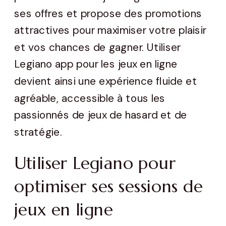
ses offres et propose des promotions
attractives pour maximiser votre plaisir
et vos chances de gagner. Utiliser
Legiano app pour les jeux en ligne
devient ainsi une expérience fluide et
agréable, accessible à tous les
passionnés de jeux de hasard et de
stratégie.
Utiliser Legiano pour
optimiser ses sessions de
jeux en ligne