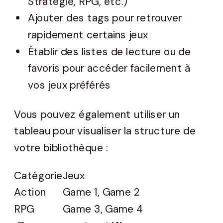
Stratégie, RPG, etc.)
Ajouter des tags pour retrouver
rapidement certains jeux
Établir des listes de lecture ou de
favoris pour accéder facilement à
vos jeux préférés
Vous pouvez également utiliser un
tableau pour visualiser la structure de
votre bibliothèque :
Catégorie
Jeux
Action
Game 1, Game 2
RPG
Game 3, Game 4