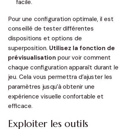
facile.
Pour une configuration optimale, il est
conseillé de tester différentes
dispositions et options de
superposition.
Utilisez la fonction de
prévisualisation
pour voir comment
chaque configuration apparaît durant le
jeu. Cela vous permettra d’ajuster les
paramètres jusqu’à obtenir une
expérience visuelle confortable et
efficace.
Exploiter les outils