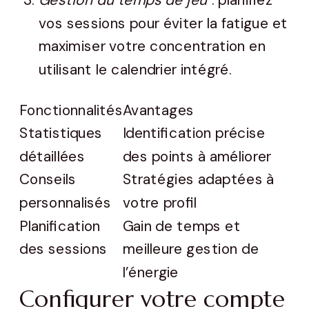
vos sessions pour éviter la fatigue et
maximiser votre concentration en
utilisant le calendrier intégré.
Fonctionnalités
Avantages
Statistiques
Identification précise
détaillées
des points à améliorer
Conseils
Stratégies adaptées à
personnalisés
votre profil
Planification
Gain de temps et
des sessions
meilleure gestion de
l’énergie
Configurer votre compte