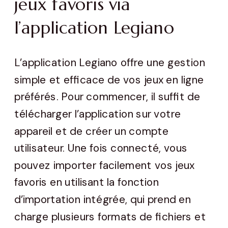
jeux favoris via
l’application Legiano
L’application Legiano offre une gestion
simple et efficace de vos jeux en ligne
préférés. Pour commencer, il suffit de
télécharger l’application sur votre
appareil et de créer un compte
utilisateur. Une fois connecté, vous
pouvez importer facilement vos jeux
favoris en utilisant la fonction
d’importation intégrée, qui prend en
charge plusieurs formats de fichiers et