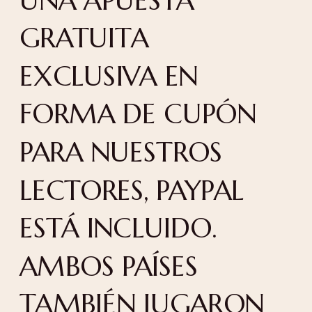
UNA APUESTA
GRATUITA
EXCLUSIVA EN
FORMA DE CUPÓN
PARA NUESTROS
LECTORES, PAYPAL
ESTÁ INCLUIDO.
AMBOS PAÍSES
TAMBIÉN JUGARON