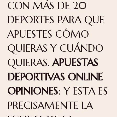
CON MÁS DE 20
DEPORTES PARA QUE
APUESTES CÓMO
QUIERAS Y CUÁNDO
QUIERAS.
APUESTAS
DEPORTIVAS ONLINE
OPINIONES
: Y ESTA ES
PRECISAMENTE LA