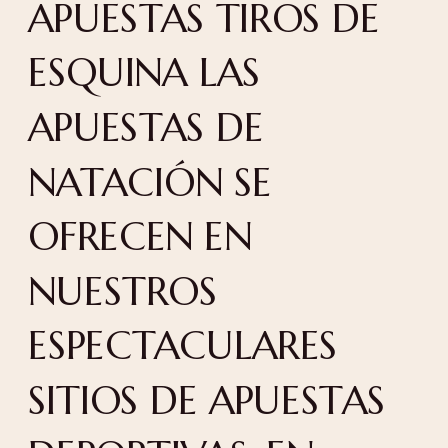
APUESTAS TIROS DE
ESQUINA LAS
APUESTAS DE
NATACIÓN SE
OFRECEN EN
NUESTROS
ESPECTACULARES
SITIOS DE APUESTAS