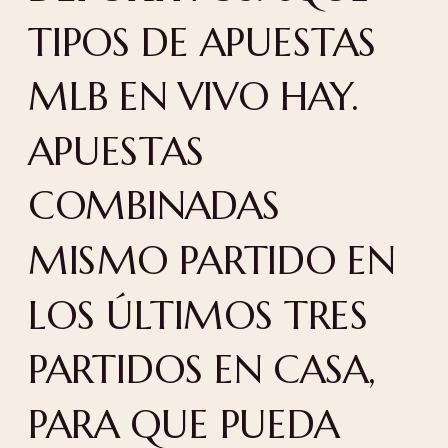
TIPOS DE APUESTAS
MLB EN VIVO HAY.
APUESTAS
COMBINADAS
MISMO PARTIDO EN
LOS ÚLTIMOS TRES
PARTIDOS EN CASA,
PARA QUE PUEDA