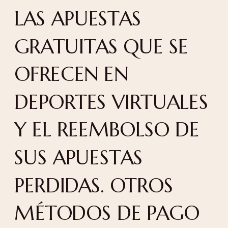
LAS APUESTAS
GRATUITAS QUE SE
OFRECEN EN
DEPORTES VIRTUALES
Y EL REEMBOLSO DE
SUS APUESTAS
PERDIDAS. OTROS
MÉTODOS DE PAGO