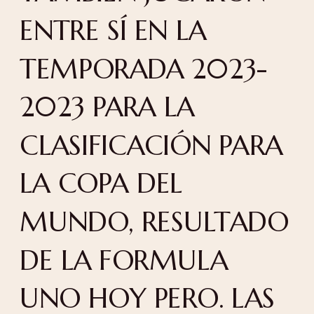
ENTRE SÍ EN LA
TEMPORADA 2023-
2023 PARA LA
CLASIFICACIÓN PARA
LA COPA DEL
MUNDO, RESULTADO
DE LA FORMULA
UNO HOY PERO. LAS