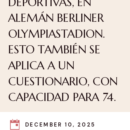
DEPORTIVAS, EN
ALEMÁN BERLINER
OLYMPIASTADION.
ESTO TAMBIÉN SE
APLICA A UN
CUESTIONARIO, CON
CAPACIDAD PARA 74.
DECEMBER 10, 2025