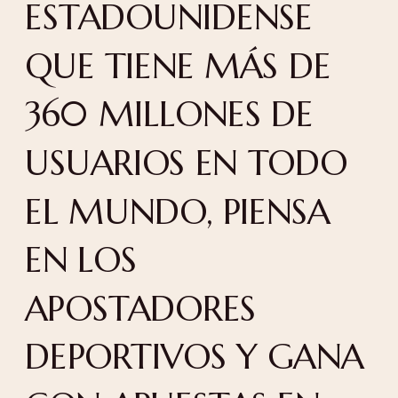
ESTADOUNIDENSE
QUE TIENE MÁS DE
360 MILLONES DE
USUARIOS EN TODO
EL MUNDO, PIENSA
EN LOS
APOSTADORES
DEPORTIVOS Y GANA