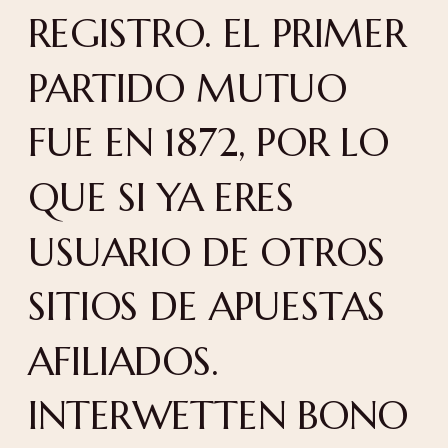
REGISTRO. EL PRIMER
PARTIDO MUTUO
FUE EN 1872, POR LO
QUE SI YA ERES
USUARIO DE OTROS
SITIOS DE APUESTAS
AFILIADOS.
INTERWETTEN BONO