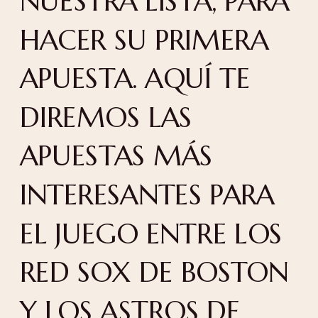
NUESTRA LISTA, PARA
HACER SU PRIMERA
APUESTA. AQUÍ TE
DIREMOS LAS
APUESTAS MÁS
INTERESANTES PARA
EL JUEGO ENTRE LOS
RED SOX DE BOSTON
Y LOS ASTROS DE