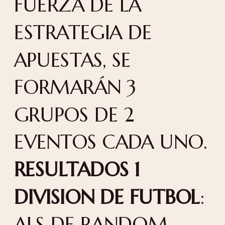
FUERZA DE LA
ESTRATEGIA DE
APUESTAS, SE
FORMARÁN 3
GRUPOS DE 2
EVENTOS CADA UNO.
RESULTADOS 1
DIVISION DE FUTBOL
:
ALS DE RANDOM