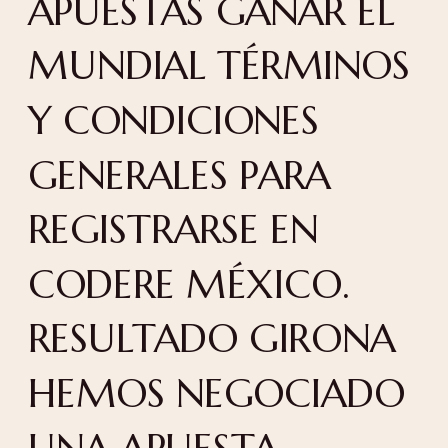
APUESTAS GANAR EL
MUNDIAL TÉRMINOS
Y CONDICIONES
GENERALES PARA
REGISTRARSE EN
CODERE MÉXICO.
RESULTADO GIRONA
HEMOS NEGOCIADO