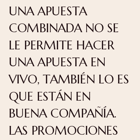
UNA APUESTA
COMBINADA NO SE
LE PERMITE HACER
UNA APUESTA EN
VIVO, TAMBIÉN LO ES
QUE ESTÁN EN
BUENA COMPAÑÍA.
LAS PROMOCIONES