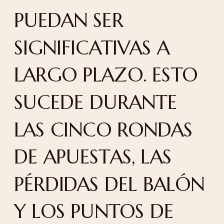
PUEDAN SER
SIGNIFICATIVAS A
LARGO PLAZO. ESTO
SUCEDE DURANTE
LAS CINCO RONDAS
DE APUESTAS, LAS
PÉRDIDAS DEL BALÓN
Y LOS PUNTOS DE