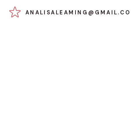
ANALISALEAMING@GMAIL.C