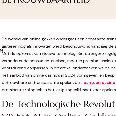
De wereld van online gokken ondergaat een constante tran
gisteren nog als innovatief werd beschouwd, is vandaag de
OM
Met de opkomst van nieuwe technologieën, strengere regel
veranderende consumenteneisen, moeten premium casino-a
voortdurend aanpassen. In dit artikel onderzoeken we de bel
het aanbod van online casino’s in 2024 vormgeven, en bes
betrouwbare en transparante speler zoals
panteon casino
prominente rol speelt in het veilige speelklimaat voor spelers
De Technologische Revolut