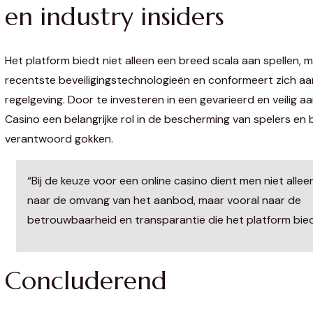
en industry insiders
Het platform biedt niet alleen een breed scala aan spellen, 
recentste beveiligingstechnologieën en conformeert zich a
regelgeving. Door te investeren in een gevarieerd en veilig 
Casino een belangrijke rol in de bescherming van spelers en
verantwoord gokken.
“Bij de keuze voor een online casino dient men niet alleen
naar de omvang van het aanbod, maar vooral naar de
betrouwbaarheid en transparantie die het platform bied
Concluderend