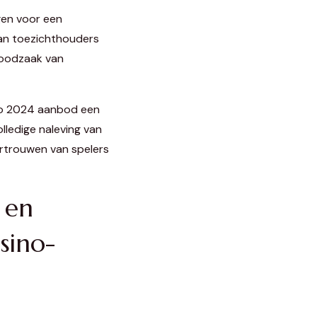
gen voor een
an toezichthouders
noodzaak van
ino 2024 aanbod een
lledige naleving van
vertrouwen van spelers
 en
sino-