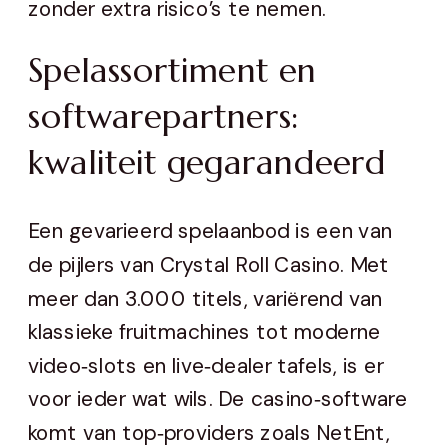
zonder extra risico’s te nemen.
Spelassortiment en
softwarepartners:
kwaliteit gegarandeerd
Een gevarieerd spelaanbod is een van
de pijlers van Crystal Roll Casino. Met
meer dan 3.000 titels, variërend van
klassieke fruitmachines tot moderne
video‑slots en live‑dealer tafels, is er
voor ieder wat wils. De casino‑software
komt van top‑providers zoals NetEnt,