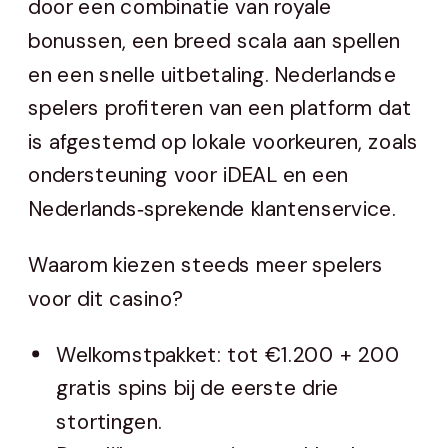
door een combinatie van royale
bonussen, een breed scala aan spellen
en een snelle uitbetaling. Nederlandse
spelers profiteren van een platform dat
is afgestemd op lokale voorkeuren, zoals
ondersteuning voor iDEAL en een
Nederlands‑sprekende klantenservice.
Waarom kiezen steeds meer spelers
voor dit casino?
Welkomstpakket: tot €1.200 + 200
gratis spins bij de eerste drie
stortingen.