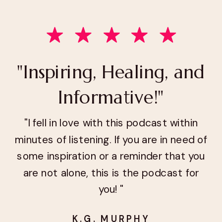
"Inspiring, Healing, and
Informative!"
"I fell in love with this podcast within
minutes of listening. If you are in need of
some inspiration or a reminder that you
are not alone, this is the podcast for
you! "
K.G. MURPHY