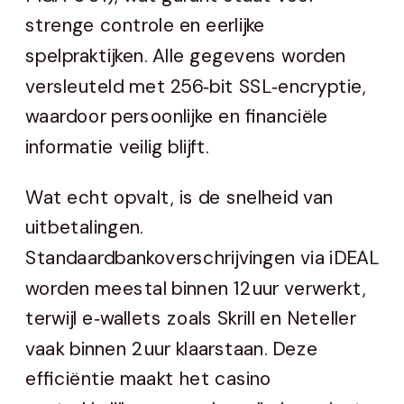
strenge controle en eerlijke
spelpraktijken. Alle gegevens worden
versleuteld met 256‑bit SSL‑encryptie,
waardoor persoonlijke en financiële
informatie veilig blijft.
Wat echt opvalt, is de snelheid van
uitbetalingen.
Standaardbankoverschrijvingen via iDEAL
worden meestal binnen 12 uur verwerkt,
terwijl e‑wallets zoals Skrill en Neteller
vaak binnen 2 uur klaarstaan. Deze
efficiëntie maakt het casino