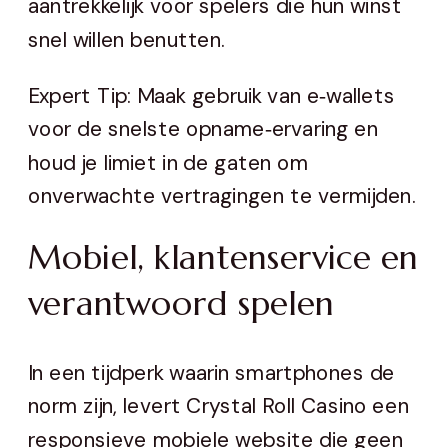
aantrekkelijk voor spelers die hun winst
snel willen benutten.
Expert Tip: Maak gebruik van e‑wallets
voor de snelste opname‑ervaring en
houd je limiet in de gaten om
onverwachte vertragingen te vermijden.
Mobiel, klantenservice en
verantwoord spelen
In een tijdperk waarin smartphones de
norm zijn, levert Crystal Roll Casino een
responsieve mobiele website die geen