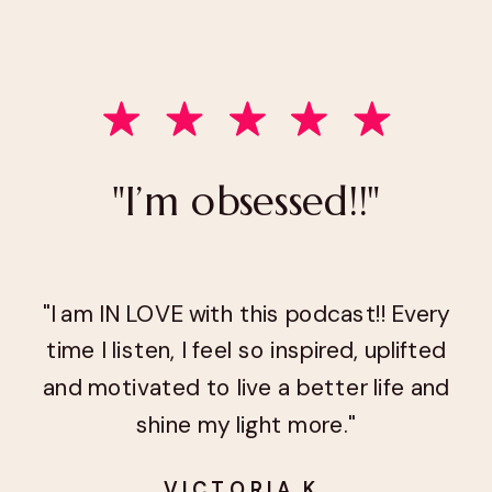
"I’m obsessed!!"
"I am IN LOVE with this podcast!! Every
time I listen, I feel so inspired, uplifted
and motivated to live a better life and
shine my light more."
VICTORIA K.