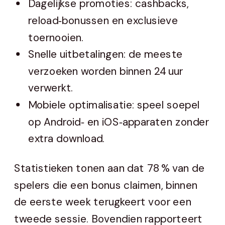
Dagelijkse promoties: cashbacks,
reload‑bonussen en exclusieve
toernooien.
Snelle uitbetalingen: de meeste
verzoeken worden binnen 24 uur
verwerkt.
Mobiele optimalisatie: speel soepel
op Android‑ en iOS‑apparaten zonder
extra download.
Statistieken tonen aan dat 78 % van de
spelers die een bonus claimen, binnen
de eerste week terugkeert voor een
tweede sessie. Bovendien rapporteert