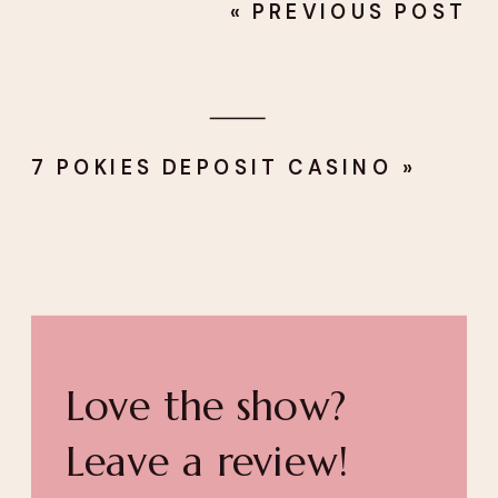
«
PREVIOUS POST
7 POKIES DEPOSIT CASINO
»
Love the show?
Leave a review!