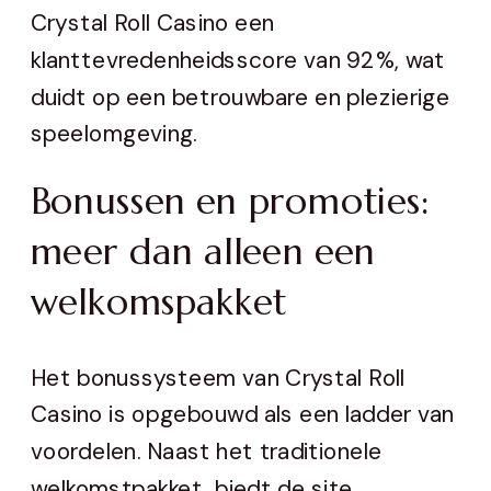
Crystal Roll Casino een
klanttevredenheidsscore van 92 %, wat
duidt op een betrouwbare en plezierige
speelomgeving.
Bonussen en promoties:
meer dan alleen een
welkomspakket
Het bonussysteem van Crystal Roll
Casino is opgebouwd als een ladder van
voordelen. Naast het traditionele
welkomstpakket, biedt de site